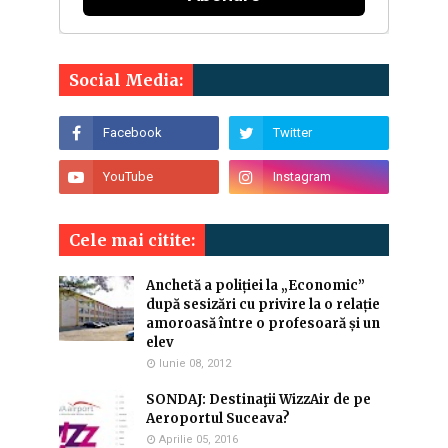
Social Media:
Cele mai citite:
Anchetă a poliției la „Economic”
după sesizări cu privire la o relație
amoroasă între o profesoară și un
elev
Iunie 08, 2012
SONDAJ: Destinaţii WizzAir de pe
Aeroportul Suceava?
Aprilie 05, 2016