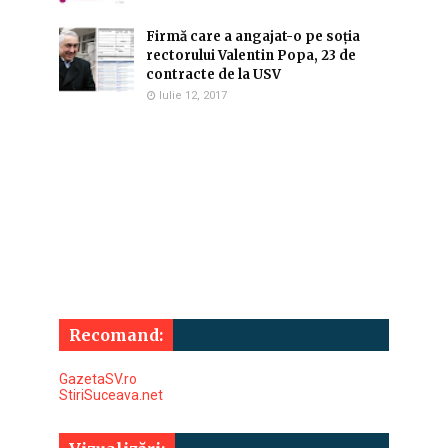
Firmă care a angajat-o pe soția
rectorului Valentin Popa, 23 de
contracte de la USV
Iulie 12, 2017
Recomand:
GazetaSV.ro
StiriSuceava.net