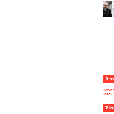
Rec
Gazeta
StiriS
Vizu