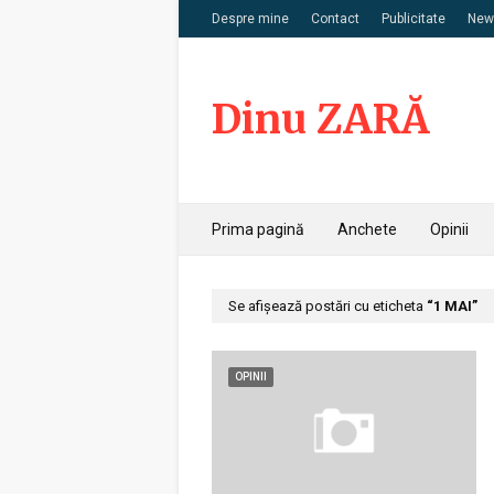
Despre mine
Contact
Publicitate
News
Dinu ZARĂ
Prima pagină
Anchete
Opinii
Se afișează postări cu eticheta
1 MAI
OPINII