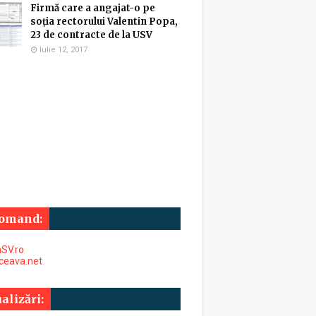
Firmă care a angajat-o pe
soția rectorului Valentin Popa,
23 de contracte de la USV
Iulie 12, 2017
omand:
SV.ro
uceava.net
alizări: