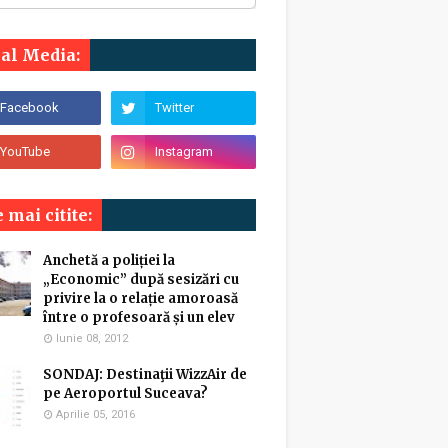
ial Media:
 mai citite:
Anchetă a poliției la
„Economic” după sesizări cu
privire la o relație amoroasă
între o profesoară și un elev
Iunie 08, 2012
SONDAJ: Destinaţii WizzAir de
pe Aeroportul Suceava?
Aprilie 05, 2016