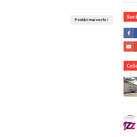
Soc
Postări mai vechi
Cele