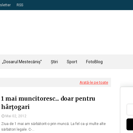
letter
RSS
„Dosarul Mestecăniș”
Știri
Sport
FotoBlog
Arată-le pe toate
1 mai muncitoresc... doar pentru
hârţogari
Mai 02, 2012
Ziua de 1 mai am sărbătorit-o prin muncă. La fel ca şi multe alte
sărbători legale. C-…