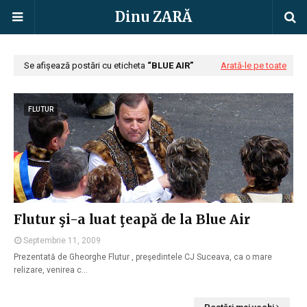
Dinu ZARĂ
Se afișează postări cu eticheta
BLUE AIR
Arată-le pe toate
FLUTUR
Flutur şi-a luat ţeapă de la Blue Air
Septembrie 11, 2009
Prezentată de Gheorghe Flutur , preşedintele CJ Suceava, ca o mare
relizare, venirea c…