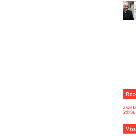
Rec
Gazeta
StiriS
Vizu