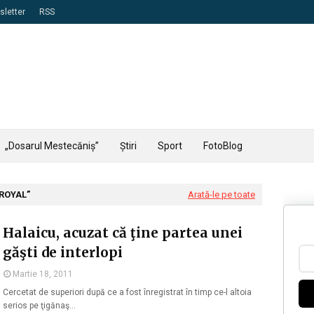
letter
RSS
„Dosarul Mestecăniș”
Știri
Sport
FotoBlog
ROYAL
Arată-le pe toate
Halaicu, acuzat că ţine partea unei
găşti de interlopi
Martie 18, 2011
Cercetat de superiori după ce a fost înregistrat în timp ce-l altoia
serios pe ţigănaş…