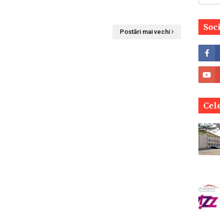
Soc
Postări mai vechi
Cele