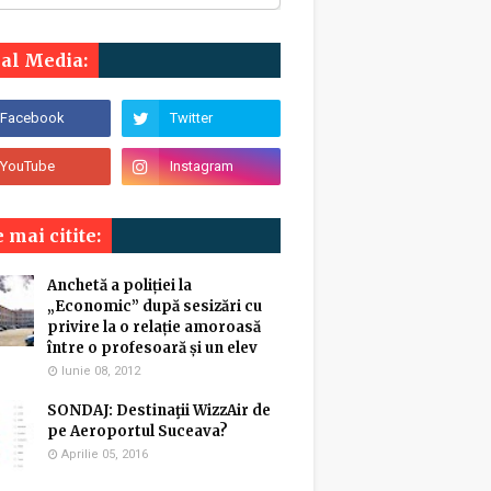
ial Media:
 mai citite:
Anchetă a poliției la
„Economic” după sesizări cu
privire la o relație amoroasă
între o profesoară și un elev
Iunie 08, 2012
SONDAJ: Destinaţii WizzAir de
pe Aeroportul Suceava?
Aprilie 05, 2016