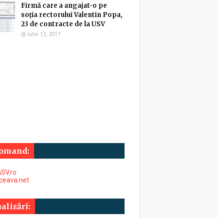
Firmă care a angajat-o pe
soția rectorului Valentin Popa,
23 de contracte de la USV
Iulie 12, 2017
omand:
SV.ro
uceava.net
alizări: