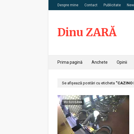
Despre mine
Contact
Publicitate
News
Dinu ZARĂ
Prima pagină
Anchete
Opinii
Se afișează postări cu eticheta
CAZINO 
IPJ SUCEAVA