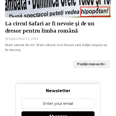
La circul Safari ar fi nevoie şi de un
dresor pentru limba română
Septembrie 03, 2009
M-am săturat de circ. M-am săturat ca în fiecare vară stâlpii oraşului să
fie decoraţ…
Postări mai vechi
Newsletter