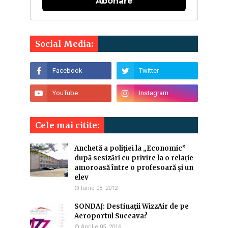
Abonare
Social Media:
Cele mai citite:
Anchetă a poliției la „Economic”
după sesizări cu privire la o relație
amoroasă între o profesoară și un
elev
Iunie 08, 2012
SONDAJ: Destinaţii WizzAir de pe
Aeroportul Suceava?
Aprilie 05, 2016