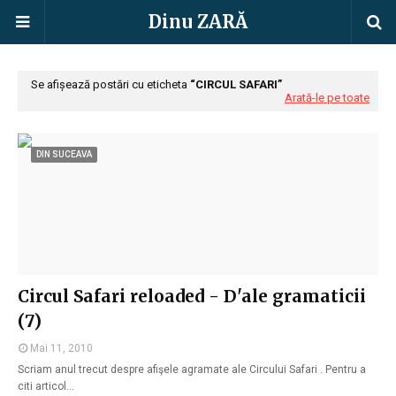
Dinu ZARĂ
Se afișează postări cu eticheta
CIRCUL SAFARI
Arată-le pe toate
DIN SUCEAVA
Circul Safari reloaded - D'ale gramaticii
(7)
Mai 11, 2010
Scriam anul trecut despre afişele agramate ale Circului Safari . Pentru a
citi articol…