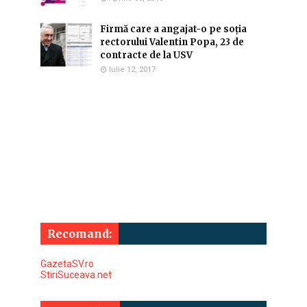
Firmă care a angajat-o pe soția
rectorului Valentin Popa, 23 de
contracte de la USV
Iulie 12, 2017
Recomand:
GazetaSV.ro
StiriSuceava.net