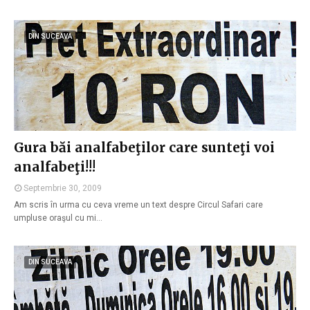
DIN SUCEAVA
Gura băi analfabeţilor care sunteţi voi
analfabeţi!!!
Septembrie 30, 2009
Am scris în urma cu ceva vreme un text despre Circul Safari care
umpluse oraşul cu mi…
DIN SUCEAVA