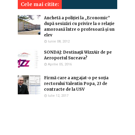
Cele mai citite:
Anchetă a poliției la „Economic”
după sesizări cu privire la o relație
amoroasă între o profesoară și un
elev
Iunie 08, 2012
SONDAJ: Destinaţii WizzAir de pe
Aeroportul Suceava?
Aprilie 05, 2016
Firmă care a angajat-o pe soția
rectorului Valentin Popa, 23 de
contracte de la USV
Iulie 12, 2017