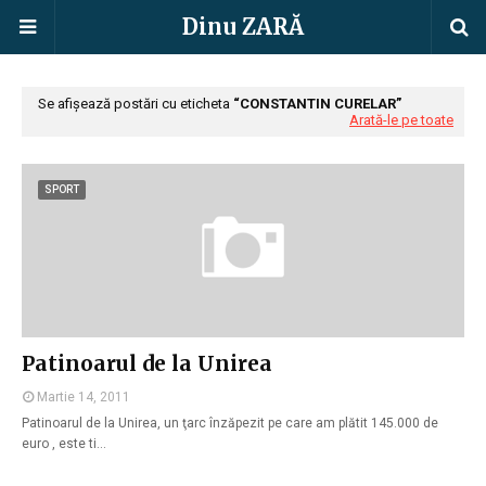
Dinu ZARĂ
Se afișează postări cu eticheta
CONSTANTIN CURELAR
Arată-le pe toate
SPORT
Patinoarul de la Unirea
Martie 14, 2011
Patinoarul de la Unirea, un ţarc înzăpezit pe care am plătit 145.000 de
euro , este ti…