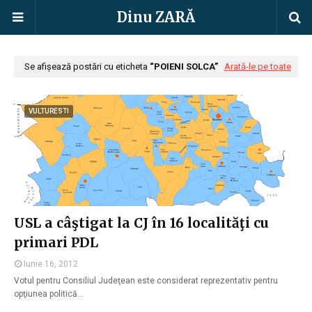
Dinu ZARĂ
Se afișează postări cu eticheta
POIENI SOLCA
Arată-le pe toate
VULTURESTI
USL a câştigat la CJ în 16 localităţi cu
primari PDL
Iunie 16, 2012
Votul pentru Consiliul Judeţean este considerat reprezentativ pentru
opţiunea politică…