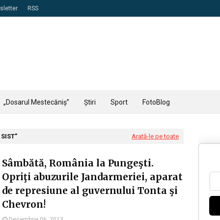
letter
RSS
„Dosarul Mestecăniș”
Știri
Sport
FotoBlog
 SIST
Arată-le pe toate
Sâmbătă, România la Pungeşti.
Opriţi abuzurile Jandarmeriei, aparat
de represiune al guvernului Tonta şi
Chevron!
Decembrie 06, 2013