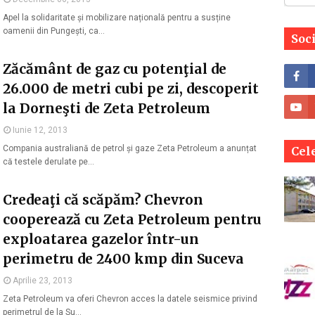
Apel la solidaritate și mobilizare națională pentru a susține
oamenii din Pungești, ca…
Soc
Zăcământ de gaz cu potenţial de
26.000 de metri cubi pe zi, descoperit
la Dorneşti de Zeta Petroleum
Iunie 12, 2013
Compania australiană de petrol și gaze Zeta Petroleum a anunțat
Cele
că testele derulate pe…
Credeaţi că scăpăm? Chevron
cooperează cu Zeta Petroleum pentru
exploatarea gazelor într-un
perimetru de 2400 kmp din Suceva
Aprilie 23, 2013
Zeta Petroleum va oferi Chevron acces la datele seismice privind
perimetrul de la Su…