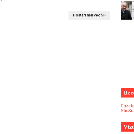
Postări mai vechi
Rec
Gazeta
StiriS
Vizu