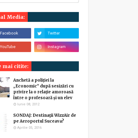
ial Media:
 mai citite:
Anchetă a poliției la
„Economic” după sesizări cu
privire la o relație amoroasă
între o profesoară și un elev
Iunie 08, 2012
SONDAJ: Destinaţii WizzAir de
pe Aeroportul Suceava?
Aprilie 05, 2016