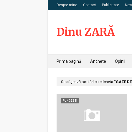
Despre mine
Contact
Publicitate
News
Dinu ZARĂ
Prima pagină
Anchete
Opinii
Se afișează postări cu eticheta
GAZE DE
PUNGESTI