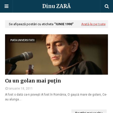
Dinu ZARĂ
Se afișează postări cu eticheta
IUNIE 1990
Arată-le pe toate
PIATA UNIVERSITATII
Cu un golan mai puţin
Ianuarie 18, 2011
A fost o dată ca-n poveşti A fost în România, O gaşcă mare de golani, Ce-
au alunga…