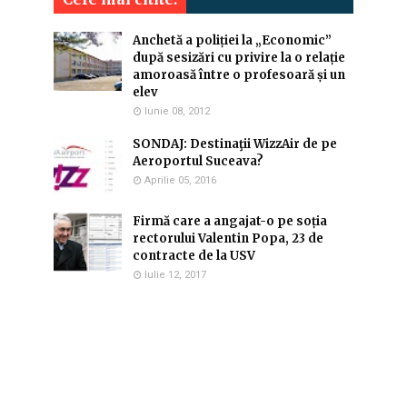
Anchetă a poliției la „Economic”
după sesizări cu privire la o relație
amoroasă între o profesoară și un
elev
Iunie 08, 2012
SONDAJ: Destinaţii WizzAir de pe
Aeroportul Suceava?
Aprilie 05, 2016
Firmă care a angajat-o pe soția
rectorului Valentin Popa, 23 de
contracte de la USV
Iulie 12, 2017