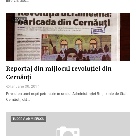
interzis acc…
UCRAINA
Reportaj din mijlocul revoluţiei din
Cernăuţi
Ianuarie 30, 2014
Povestea unei nopţi petrecute în sediul Administraţiei Regionale de Stat
Cernăuţi, clă…
TUDOR VLADIMIRESCU