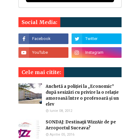
Social Media:
Cele mai citite:
Anchetă a poliției la „Economic”
după sesizări cu privire la o relație
amoroasă între o profesoară și un
elev
Iunie 08, 2012
SONDAJ: Destinaţii WizzAir de pe
Aeroportul Suceava?
Aprilie 05, 2016