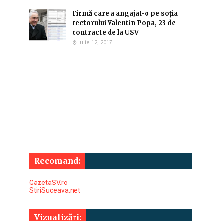
Firmă care a angajat-o pe soția
rectorului Valentin Popa, 23 de
contracte de la USV
Iulie 12, 2017
Recomand:
GazetaSV.ro
StiriSuceava.net
Vizualizări: