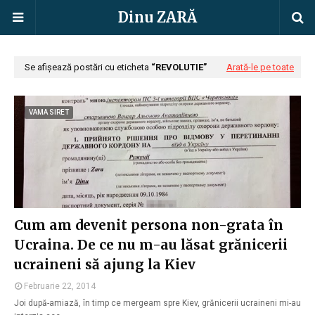
Dinu ZARĂ
Se afișează postări cu eticheta
REVOLUTIE
Arată-le pe toate
VAMA SIRET
Cum am devenit persona non-grata în
Ucraina. De ce nu m-au lăsat grănicerii
ucraineni să ajung la Kiev
Februarie 22, 2014
Joi după-amiază, în timp ce mergeam spre Kiev, grănicerii ucraineni mi-au