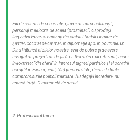
Fiu de colonel de securitate, ginere de nomenclaturi
ș
ti,
personaj mediocru, de aceea ”prostănac”, cu produ
ș
i
lingvistici lineari
ș
i emana
ț
i din statutul fostului inginer de
ș
antier, coco
ț
at pe cai mari în diploma
ț
ie apoi în politichie, un
Dinu Păturică al zilelor noastre, avid de putere
ș
i de avere,
surogat de pre
ș
edinte de
ț
ară, un Ilici pu
ț
in mai reformat, acum
îndoctrinat ”din afară” în interesul tagmei partinice
ș
i al ocrotirii
corup
ț
ilor. Exsanguinat, fără personalitate, dispus la toate
compromisurile politicii murdare. Nu degajă încredere, nu
emană for
ț
ă. O marionetă de partid.
2. Profesora
ș
ul boem: