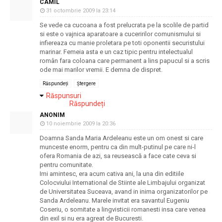
CAMIL
31 octombrie 2009 la 23:14
Se vede ca cucoana a fost prelucrata pe la scolile de partid
si este o vajnica aparatoare a cuceririlor comunismului si
infiereaza cu manie proletara pe toti oponentii securistului
marinar. Femeia asta e un caz tipic pentru intelectualul
român fara coloana care permanent a lins papucul si a scris
ode mai marilor vremii. E demna de dispret.
Răspundeți
Ștergere
Răspunsuri
Răspundeți
ANONIM
10 noiembrie 2009 la 20:36
Doamna Sanda Maria Ardeleanu este un om onest si care
munceste enorm, pentru ca din mult-putinul pe care ni-l
ofera Romania de azi, sa reusească a face cate ceva si
pentru comunitate.
Imi amintesc, era acum cativa ani, la una din editiile
Colocviului International de Stiinte ale Limbajului organizat
de Universitatea Suceava, avand in inima organizatorilor pe
Sanda Ardeleanu. Marele invitat era savantul Eugeniu
Coseriu, o somitate a lingvisticii romanesti insa care venea
din exil si nu era agreat de Bucuresti.