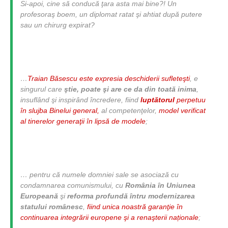
Si-apoi, cine să conducă ţara asta mai bine?! Un
profesoraş boem, un diplomat ratat şi ahtiat după putere
sau un chirurg expirat?
…
Traian Băsescu este expresia deschiderii sufleteşti
, e
singurul care
ştie, poate şi are ce da din toată inima
,
insuflând şi inspirând încredere, fiind
luptătorul
perpetuu
în slujba Binelui general,
al competenţelor,
model verificat
al tinerelor generaţii în lipsă de modele
;
… pentru că numele domniei sale se asociază cu
condamnarea comunismului, cu
România în Uniunea
Europeană
şi
reforma profundă întru modernizarea
statului românesc
,
fiind unica noastră garanţie în
continuarea integrării europene şi a renaşterii na
ț
ionale
;