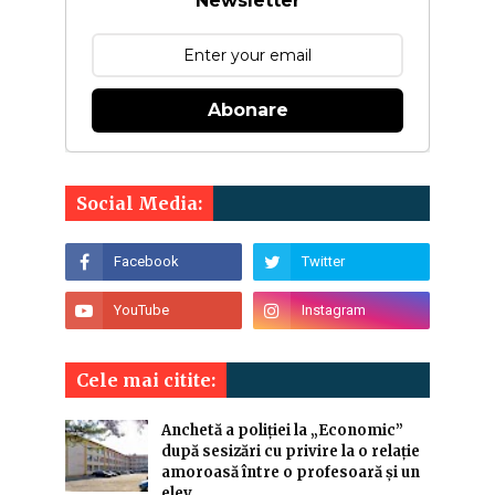
Newsletter
Abonare
Social Media:
Cele mai citite:
Anchetă a poliției la „Economic”
după sesizări cu privire la o relație
amoroasă între o profesoară și un
elev