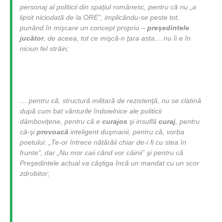
personaj al politicii din spaţiul românesc, pentru că nu „a
lipsit niciodată de la ORE”, implicăndu-se peste tot,
punând în mişcare un concept propriu –
preşedintele
jucător
, de aceea, tot ce mişcă-n ţara asta… nu îi e în
niciun fel străin;
… pentru că, structură militară de rezistenţă, nu se clatină
după cum bat vânturile îndoielnice ale politicii
dâmboviţene, pentru că e
curajos
şi insuflă
curaj
, pentru
că-şi
provoacă
inteligent duşmanii, pentru că, vorba
poetului: „Te-or întrece nătărăii chiar de-i fi cu stea în
frunte”, dar „Nu mor caii când vor câinii” şi pentru că
Preşedintele actual va câştiga încă un mandat cu un scor
zdrobitor;