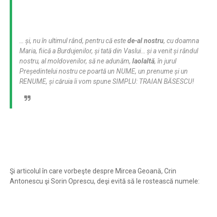
… şi, nu în ultimul rând, pentru că este
de-al nostru
, cu doamna
Maria, fiică a Burdujenilor, şi tată din Vaslui… şi a venit şi rândul
nostru, al moldovenilor, să ne adunăm,
laolaltă
, în jurul
Preşedintelui nostru ce poartă un NUME, un prenume şi un
RENUME, şi căruia îi vom spune SIMPLU: TRAIAN BĂSESCU!
Şi articolul în care vorbeşte despre Mircea Geoană, Crin
Antonescu şi Sorin Oprescu, deşi evită să le rostească numele: