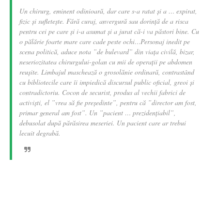
Un chirurg, eminent odinioară, dar care s-a ratat
ș
i a … expirat,
fizic
ș
i suflete
ș
te. Fără curaj, anvergură sau dorin
ț
ă de a risca
pentru cei pe care
ș
i i-a asumat
ș
i a jurat că-i va păstori bine. Cu
o pălărie foarte mare care cade peste ochi…Personaj inedit pe
scena politică, aduce nota ”de bulevard” din via
ț
a civilă, bizar,
neseriozitatea chirurgului-golan cu mii de opera
ț
ii pe abdomen
reu
ș
ite. Limbajul maschează o grosolănie ordinară, contrastând
cu bibliotecile care îi impiedică discursul public oficial, greoi
ș
i
contradictoriu. Cocon de securist, produs al vechii fabrici de
activi
ș
ti, el ”vrea să fie pre
ș
edinte”, pentru că ”director am fost,
primar general am fost”. Un ”pacient … preziden
ț
iabil”,
debusolat după părăsirea meseriei. Un pacient care ar trebui
lecuit degrabă.