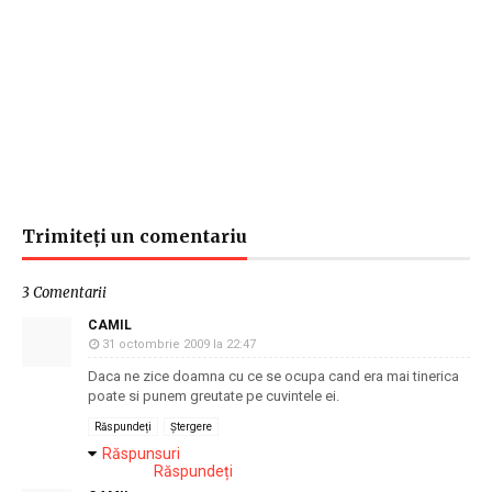
Trimiteți un comentariu
3 Comentarii
CAMIL
31 octombrie 2009 la 22:47
Daca ne zice doamna cu ce se ocupa cand era mai tinerica
poate si punem greutate pe cuvintele ei.
Răspundeți
Ștergere
Răspunsuri
Răspundeți