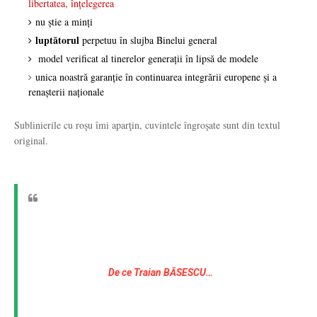
libertatea, înţelegerea
nu ştie a minţi
luptătorul
perpetuu în slujba Binelui general
model verificat al tinerelor generaţii în lipsă de modele
unica noastră garanţie în continuarea integrării europene şi a
renaşterii na
ț
ionale
Sublinierile cu roşu îmi aparţin, cuvintele îngroşate sunt din textul
original.
De ce Traian BĂSESCU…