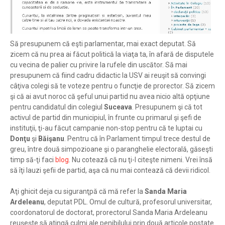
Să presupunem că eşti parlamentar, mai exact deputat. Să
zicem că nu prea ai făcut politică la viaţa ta, în afară de disputele
cu vecina de palier cu privire la rufele din uscător. Să mai
presupunem că fiind cadru didactic la USV ai reuşit să convingi
câţiva colegi să te voteze pentru o funcţie de prorector. Să zicem
şi că ai avut noroc că şeful unui partid nu avea nicio altă opţiune
pentru candidatul din colegiul
Suceava
. Presupunem şi că tot
activul de partid din municipiul, în frunte cu primarul şi şefi de
instituţii, ţi-au făcut campanie non-stop pentru că te luptai cu
Donţu
şi
Băişanu
. Pentru că în Parlament timpul trece destul de
greu, între două simpozioane şi o paranghelie electorală, găseşti
timp să-ţi faci
blog
. Nu cotează că nu ţi-l citeşte nimeni. Vrei însă
să îţi lauzi şefii de partid, aşa că nu mai contează că devii ridicol.
Aţi ghicit deja cu siguranţpă că mă refer la
Sanda Maria
Ardeleanu
, deputat PDL. Omul de cultură, profesorul universitar,
coordonatorul de doctorat, prorectorul Sanda Maria Ardeleanu
reuşeşte să atingă culmi ale penibilului prin două articole postate