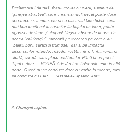
Profesora
ș
ul de
ț
ară, fostul rocker cu plete, sus
ț
inut de
”june
ț
ea atractivă”, care vrea mai mult decât poate duce
deoarece i s-a indus ideea că discursul bine ticluit, ceva
mai bun decât cel al corifeilor limbajului de lemn, poate
agonisi adeziune
ș
i simpatii. Ve
ș
nic absent de la ore, de
aceea ”chiulangiu”, mizează pe trecerea pe care o au
”băie
ț
ii buni, săraci
ș
i frumu
ș
ei” dar
ș
i pe impactul
discursurilor rotunde, netede, rostite într-o limbă română
alertă, curată, care place auditoriului. Până la un punct.
Tipul e doar ….VORBĂ. Adevărul rostirilor sale este în altă
parte. O
ț
ară nu se conduce doar cu vorbe frumoase,
ț
ara
se conduce cu FAPTE.
Ș
i faptele-i lipsesc. Atât!
3. Chirurgul expirat: