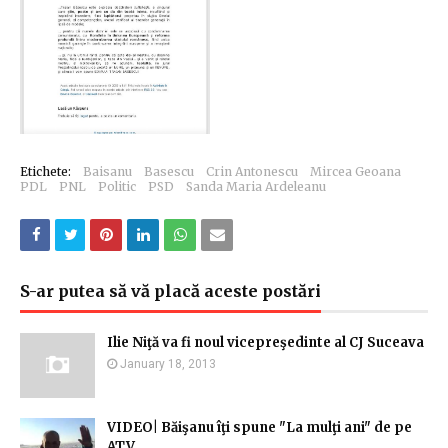
Etichete:
Baisanu
Basescu
Crin Antonescu
Mircea Geoana
PDL
PNL
Politic
PSD
Sanda Maria Ardeleanu
S-ar putea să vă placă aceste postări
Ilie Niţă va fi noul vicepreşedinte al CJ Suceava
January 18, 2013
VIDEO| Băişanu îţi spune "La mulţi ani" de pe
ATV