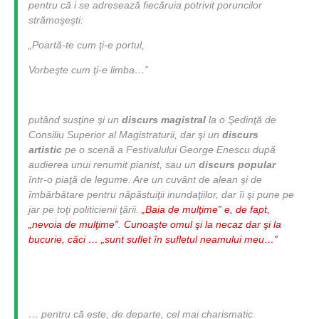
pentru că i se adresează fiecăruia potrivit poruncilor
strămoşeşti:
„Poartă-te cum ţi-e portul,
Vorbeşte cum ţi-e limba…”
putând susţine şi un
discurs magistral
la o Şedinţă de
Consiliu Superior al Magistraturii, dar şi un
discurs
artistic
pe o scenă a Festivalului George Enescu după
audierea unui renumit pianist, sau un
discurs popular
într-o piaţă de legume. Are un cuvânt de alean şi de
îmbărbătare pentru năpăstuiţii inundaţiilor, dar îi şi pune pe
jar pe toţi politicienii ţării.
„Baia de mulţime” e, de fapt,
„nevoia de mulţime”
.
Cunoaşte omul şi la necaz dar şi la
bucurie, căci … „sunt suflet în sufletul neamului meu…”
… pentru că este, de departe, cel mai charismatic