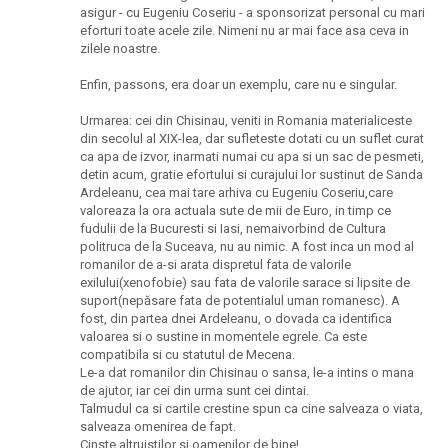
asigur - cu Eugeniu Coseriu - a sponsorizat personal cu mari
eforturi toate acele zile. Nimeni nu ar mai face asa ceva in
zilele noastre.
Enfin, passons, era doar un exemplu, care nu e singular.
Urmarea: cei din Chisinau, veniti in Romania materialiceste
din secolul al XIX-lea, dar sufleteste dotati cu un suflet curat
ca apa de izvor, inarmati numai cu apa si un sac de pesmeti,
detin acum, gratie efortului si curajului lor sustinut de Sanda
Ardeleanu, cea mai tare arhiva cu Eugeniu Coseriu,care
valoreaza la ora actuala sute de mii de Euro, in timp ce
fudulii de la Bucuresti si Iasi, nemaivorbind de Cultura
politruca de la Suceava, nu au nimic. A fost inca un mod al
romanilor de a-si arata dispretul fata de valorile
exilului(xenofobie) sau fata de valorile sarace si lipsite de
suport(nepăsare fata de potentialul uman romanesc). A
fost, din partea dnei Ardeleanu, o dovada ca identifica
valoarea si o sustine in momentele egrele. Ca este
compatibila si cu statutul de Mecena.
Le-a dat romanilor din Chisinau o sansa, le-a intins o mana
de ajutor, iar cei din urma sunt cei dintai.
Talmudul ca si cartile crestine spun ca cine salveaza o viata,
salveaza omenirea de fapt.
Cinste altruistilor si oamenilor de bine!