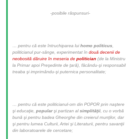
-
posibile răspunsuri
-
… pentru că este întruchiparea lui
homo politicus
,
politicianul pur-sânge, experimentat în
două decenii de
neobosită dăruire în meseria de
politician
(de la Ministru
la Primar apoi Preşedinte de ţară), făcându-şi responsabil
treaba şi imprimându-şi puternica personalitate;
… pentru că este politicianul-om din POPOR prin naştere
şi educaţie,
popular
şi partizan al
simplităţii
, cu o vorbă
bună şi pentru badea Gheorghe din creierul munţilor, dar
şi pentru lumea Culturii, Artei şi Literaturii, pentru savanţii
din laboratoarele de cercetare;