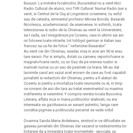
Buuuun. La invitatia localnicilor, Bucurestiul nu a venit.Nici
Radio Cultural de atunci, nici TVR Cultural. Numai Radio Iasi a
venit, si Centrul de la Cluj al Lingvisticii coseriene, cu seful
sau de catedra, eminentul profesor Mircea Borcila. Basarab
Nicolescu, academicianul, de asemenea. In schimb, toata
televiziunea si radio de la Chisinau au venit la Universitate,
sa-l vada, sa-l inregistreze pe Coseriu, care in ultimii sai ani
isi folosea toate intrarile, tot lobbyul german si italian sau
francez sa ca fie de folos " nefericitei Basarabii".
Au venit cei din Chisinau, asadar, insa in acei ani 90 ei erau
tare saraci. Pur si simplu, dotati cu camere, reportofoane si
magnetofoane vechi, cu un Gaz de pe vremea rusilor si
inarmati numai cu un sac de pesmeti ca hrana. Mi-au dat
lacrimile cand am vazut acel eroism de care au fost capabili
jurnalistii si redactorii din Chisinau, pentru a fi alaturi de
Coseriu si pentru a imortaliza toate reuniunile cu el, in timp
ce romanii de aici din tara au tratat evenimentul cu maxima
indiferenta si nesimtire. Y compris revista locala Bucovina
Literara, aflata inca in mana politrucilor stalinisti, nu era
interesata sa gazduiasca un savant autentic, langa care
conditia pigmee a politrucului pecerist se vede oribil.
Doamna Sanda Maria Ardeleanu, simtind in ce dificultate se
gaseau jurnalistii din Chisinau dar vazand si nedezmintita lor
hotarare de a inregistra toate momentele - epocale, va