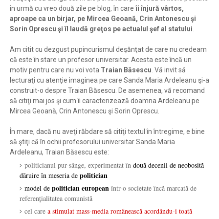
în urmă cu vreo două zile pe blog, în care
îi înjură vârtos,
aproape ca un birjar, pe Mircea Geoană, Crin Antonescu şi
Sorin Oprescu şi îl laudă greţos pe actualul şef al statului
.
Am citit cu dezgust pupincurismul deşănţat de care nu credeam
că este în stare un profesor universitar. Acesta este încă un
motiv pentru care nu voi vota
Traian Băsescu
. Vă invit să
lecturaţi cu atenţie imaginea pe care Sanda Maria Ardeleanu şi-a
construit-o despre Traian Băsescu. De asemenea, vă recomand
să citiţi mai jos şi cum îi caracterizează doamna Ardeleanu pe
Mircea Geoană, Crin Antonescu şi Sorin Oprescu.
În mare, dacă nu aveţi răbdare să citiţi textul în întregime, e bine
să ştiţi că în ochii profesorului universitar Sanda Maria
Ardeleanu, Traian Băsescu este:
politicianul pur-sânge, experimentat în
două decenii de neobosită
politician
dăruire în meseria de
politician european
model de
într-o societate încă marcată de
referenţialitatea comunistă
cel care
a stimulat mass-media românească acordându-i toată