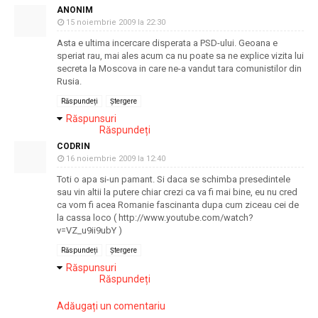
ANONIM
15 noiembrie 2009 la 22:30
Asta e ultima incercare disperata a PSD-ului. Geoana e
speriat rau, mai ales acum ca nu poate sa ne explice vizita lui
secreta la Moscova in care ne-a vandut tara comunistilor din
Rusia.
Răspundeți
Ștergere
Răspunsuri
Răspundeți
CODRIN
16 noiembrie 2009 la 12:40
Toti o apa si-un pamant. Si daca se schimba presedintele
sau vin altii la putere chiar crezi ca va fi mai bine, eu nu cred
ca vom fi acea Romanie fascinanta dupa cum ziceau cei de
la cassa loco ( http://www.youtube.com/watch?
v=VZ_u9ii9ubY )
Răspundeți
Ștergere
Răspunsuri
Răspundeți
Adăugați un comentariu