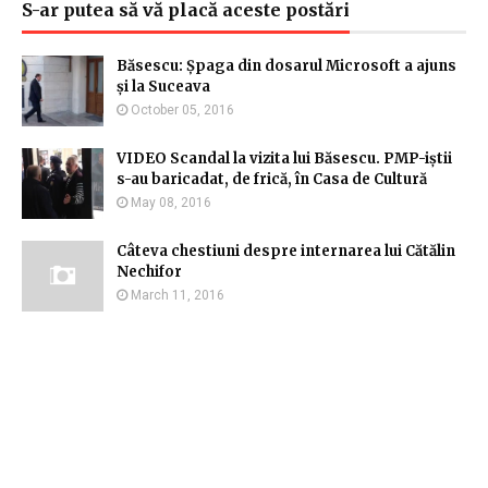
S-ar putea să vă placă aceste postări
Băsescu: Șpaga din dosarul Microsoft a ajuns
și la Suceava
October 05, 2016
VIDEO Scandal la vizita lui Băsescu. PMP-iștii
s-au baricadat, de frică, în Casa de Cultură
May 08, 2016
Câteva chestiuni despre internarea lui Cătălin
Nechifor
March 11, 2016