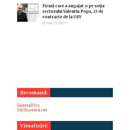
Firmă care a angajat-o pe soția
rectorului Valentin Popa, 23 de
contracte de la USV
Iulie 12, 2017
Recomand:
GazetaSV.ro
StiriSuceava.net
Vizualizări: