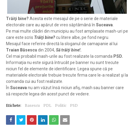
Trăiţi bine?
Acesta este mesajul de pe o serie de materiale
electorale care au apărut de vreo săptâmână în
Suceava
.
Pe mai multe clădiri din municipiu au fost amplasate mash-uri pe
care este scris
Trăiţi bine?
cu litere albe, pe fond negru.
Mesajul face referire directă la sloganul de camapanie al lui
Traian Băsescu
din 2004,
Să trăiţi bine!.
Cel mai probabil mash-urile au fost realizate la comanda
PSD.
Informaţia nu este sigură întrucât pe banner nu sunt trecute
niciun fel de elemente de identificare. Legea spune că pe
materialele electorale trebuie trecute firma care le-a realizat şi la
comanda cui au fost realizate.
În
Suceava
nu am văzut însă niciun afiş, mash sau banner care
să respecte legea din acest punct de vedere.
Etichete:
Basescu
PDL
Politic
PSD