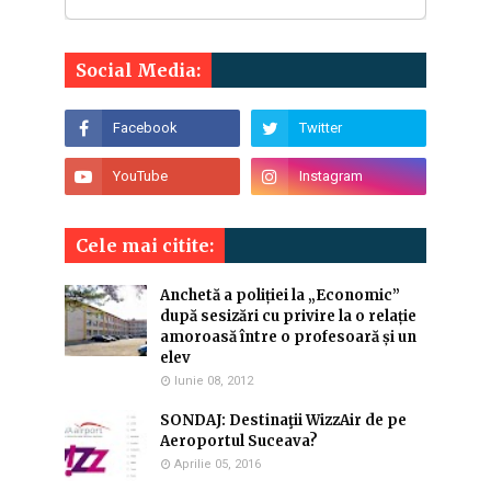
Social Media:
Cele mai citite:
Anchetă a poliției la „Economic”
după sesizări cu privire la o relație
amoroasă între o profesoară și un
elev
Iunie 08, 2012
SONDAJ: Destinaţii WizzAir de pe
Aeroportul Suceava?
Aprilie 05, 2016