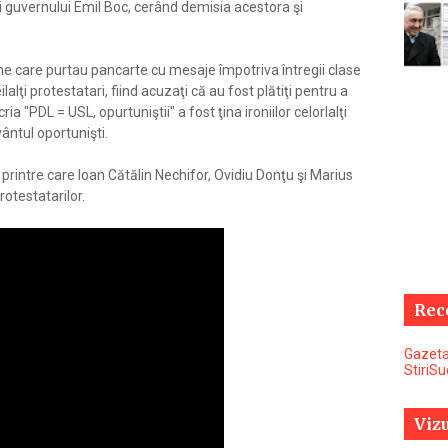
i guvernului Emil Boc, cerând demisia acestora şi
ne care purtau pancarte cu mesaje împotriva întregii clase
lalţi protestatari, fiind acuzaţi că au fost plătiţi pentru a
ia "PDL = USL, opurtuniştii" a fost ţina ironiilor celorlalţi
vântul oportunişti.
 printre care Ioan Cătălin Nechifor, Ovidiu Donţu şi Marius
rotestatarilor.
Rec
Gazeta
StiriS
Vizu