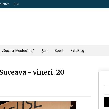
letter
RSS
„Dosarul Mestecăniș”
Știri
Sport
FotoBlog
Suceava - vineri, 20