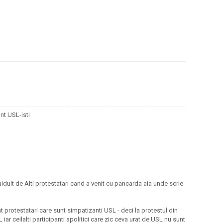
unt USL-isti
iduit de Alti protestatari cand a venit cu pancarda aia unde scrie
 protestatari care sunt simpatizanti USL - deci la protestul din
ar ceilalti participanti apolitici care zic ceva urat de USL nu sunt