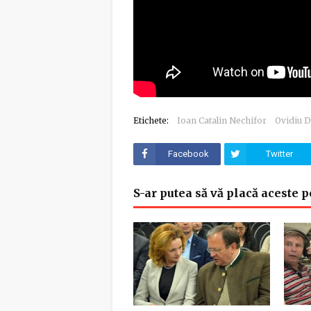
Etichete:
Ioan Catalin Nechifor
Ovidiu 
Facebook
Twitter
S-ar putea să vă placă aceste p