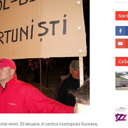
Soc
Cele
at vineri, 20 ianuarie, în centrul municipiului Suceava,