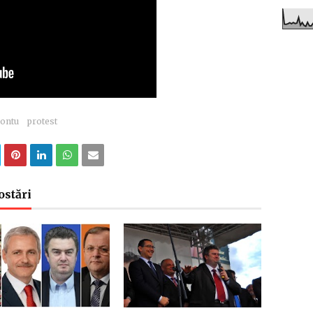
Dontu
protest
ostări