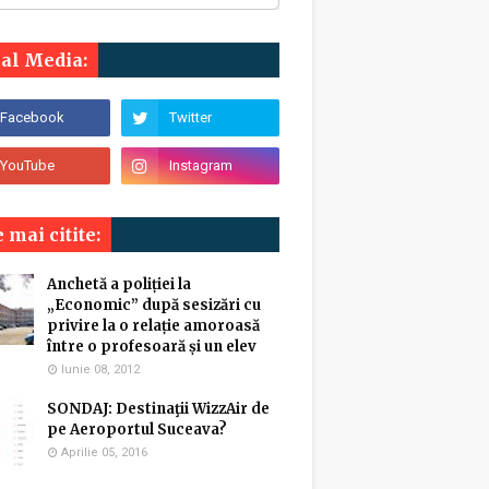
ial Media:
 mai citite:
Anchetă a poliției la
„Economic” după sesizări cu
privire la o relație amoroasă
între o profesoară și un elev
Iunie 08, 2012
SONDAJ: Destinaţii WizzAir de
pe Aeroportul Suceava?
Aprilie 05, 2016