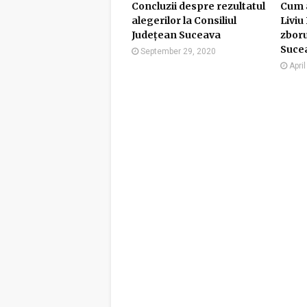
Concluzii despre rezultatul
Cum a
alegerilor la Consiliul
Liviu
Județean Suceava
zboru
Suce
September 29, 2020
Apri