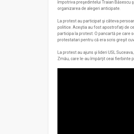
împotriva preşedintelui Traian Băsescu ş
organizarea de alegeri anticipate.
La protest au participat şi câteva persoa
politice. Aceştia au fost apostrofaţi de cei
participa la protest. O pancartă pe care scr
protestatari pentru că era scris greşit cu
La protest au ajuns şi lideri USL Suceava,
Zmău, care le-au împărţit ceai fierbinte p