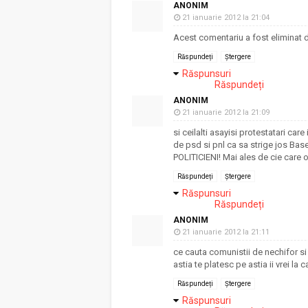
ANONIM
21 ianuarie 2012 la 21:04
Acest comentariu a fost eliminat d
Răspundeți
Ștergere
Răspunsuri
Răspundeți
ANONIM
21 ianuarie 2012 la 21:09
si ceilalti asayisi protestatari ca
de psd si pnl ca sa strige jos Ba
POLITICIENI! Mai ales de cie care o
Răspundeți
Ștergere
Răspunsuri
Răspundeți
ANONIM
21 ianuarie 2012 la 21:11
ce cauta comunistii de nechifor si d
astia te platesc pe astia ii vrei la 
Răspundeți
Ștergere
Răspunsuri