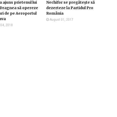
 ajuns prietenul lui
Nechifor se pregătește să
 Dragnea să opereze
dezerteze la Partidul Pro
ri de pe Aeroportul
România
ava
August 01, 2017
l 04, 2018