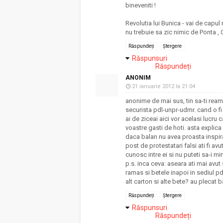
bineveniti !
Revolutia lui Bunica - vai de capul 
nu trebuie sa zic nimic de Ponta , 
Răspundeți
Ștergere
Răspunsuri
Răspundeți
ANONIM
21 ianuarie 2012 la 21:04
anonime de mai sus, tin sa-ti reami
securista pdl-unpr-udmr. cand o fi 
ai de ziceai aici vor acelasi lucru c
voastre gasti de hoti. asta explic
daca balan nu avea proasta inspirati
post de protestatari falsi ati fi a
cunosc intre ei si nu puteti sa-i mint
p.s. inca ceva: aseara ati mai avut
ramas si betele inapoi in sediul pd
alt carton si alte bete? au plecat b
Răspundeți
Ștergere
Răspunsuri
Răspundeți