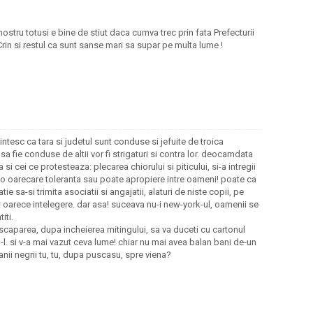
nostru totusi e bine de stiut daca cumva trec prin fata Prefecturii
Crin si restul ca sunt sanse mari sa supar pe multa lume !
ntesc ca tara si judetul sunt conduse si jefuite de troica
sa fie conduse de altii vor fi strigaturi si contra lor. deocamdata
a si cei ce protesteaza: plecarea chiorului si piticului, si-a intregii
a o oarecare toleranta sau poate apropiere intre oameni! poate ca
e sa-si trimita asociatii si angajatii, alaturi de niste copii, pe
vut oarece intelegere. dar asa! suceava nu-i new-york-ul, oamenii se
iti.
 scaparea, dupa incheierea mitingului, sa va duceti cu cartonul
-l. si v-a mai vazut ceva lume! chiar nu mai avea balan bani de-un
anii negrii tu, tu, dupa puscasu, spre viena?