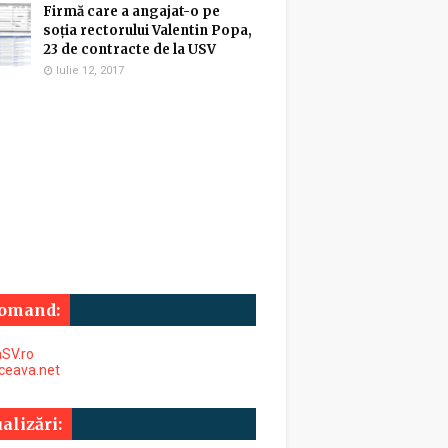
Firmă care a angajat-o pe
soția rectorului Valentin Popa,
23 de contracte de la USV
Iulie 12, 2017
omand:
SV.ro
uceava.net
alizări: