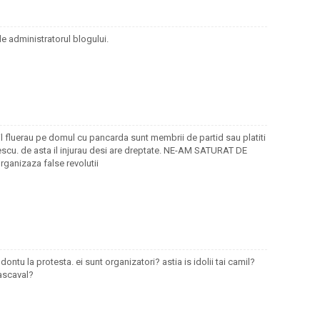
e administratorul blogului.
re il fluerau pe domul cu pancarda sunt membrii de partid sau platiti
sescu. de asta il injurau desi are dreptate. NE-AM SATURAT DE
rganizaza false revolutii
ontu la protesta. ei sunt organizatori? astia is idolii tai camil?
cascaval?