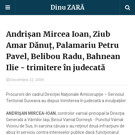
Dinu ZARĂ
Andrișan Mircea Ioan, Ziub
Amar Dănuț, Palamariu Petru
Pavel, Belibou Radu, Bahnean
Ilie - trimitere în judecată
Decembrie 22, 2009
Procurorii din cadrul Direcţiei Naţionale Anticorupţie – Serviciul
Teritorial Suceava au dispus trimiterea în judecată a inculpaţilor:
ANDRIŞAN MIRCEA-IOAN
, controlor vamal-principal la Direcţia
Generală a Vămilor Iaşi, Biroul Vamal Dorneşti - Punctul Vamal
Vicovu de Sus, în sarcina căruia s-au reţinut două infracţiuni de
abuz în serviciu contra intereselor publice dacă funcţionarul