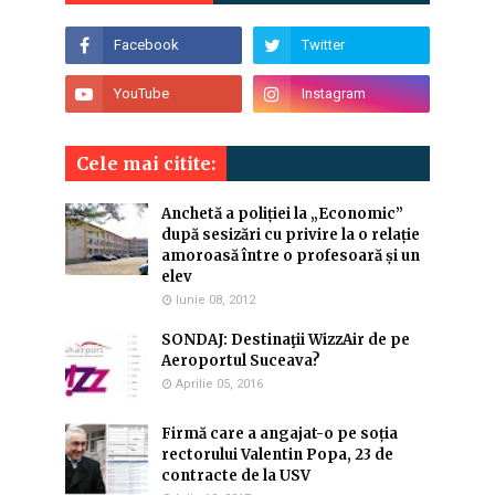
Cele mai citite:
Anchetă a poliției la „Economic”
după sesizări cu privire la o relație
amoroasă între o profesoară și un
elev
Iunie 08, 2012
SONDAJ: Destinaţii WizzAir de pe
Aeroportul Suceava?
Aprilie 05, 2016
Firmă care a angajat-o pe soția
rectorului Valentin Popa, 23 de
contracte de la USV