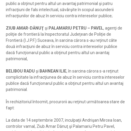
public a obţinut pentru altul un avantaj patrimonial şi patru
infracţiuni de fals intelectual, săvârşite în scopul ascunderii
infracţiunilor de abuz în serviciu contra intereselor publice;
ZIUB AMAR-DĂNUŢ
şi
PALAMARIU PETRU – PAVEL
, agenţi de
poliţie de frontieră la Inspectoratul Judeţean de Poliţie de
Frontieră (I.J.P.F.) Suceava, în sarcina cărora s-au reţinut câte
două infracţiuni de abuz în serviciu contra intereselor publice
dacă funcţionarul public a obţinut pentru altul un avantaj
patrimonial,
BELIBOU RADU
şi
BAHNEAN ILIE
, în sarcina cărora s-a reţinut
complicitate la infracţiunea de abuz în serviciu contra intereselor
publice dacă funcţionarul public a obţinut pentru altul un avantaj
patrimonial.
În rechizitoriul întocmit, procurorii au reţinut următoarea stare de
fapt:
La data de 14 septembrie 2007, inculpaţii Andrişan Mircea Ioan,
controlor vamal, Ziub Amar Dănuţ şi Palamariu Petru Pavel,