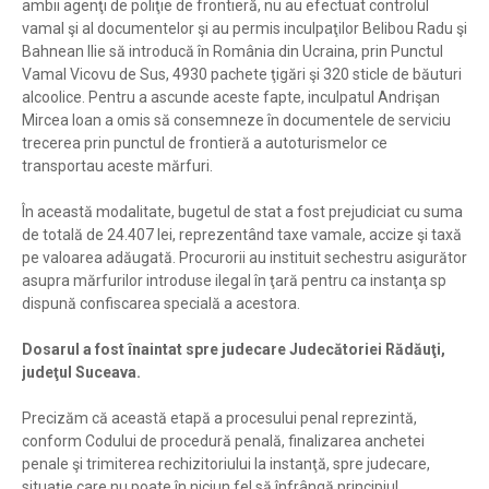
ambii agenţi de poliţie de frontieră, nu au efectuat controlul
vamal şi al documentelor şi au permis inculpaţilor Belibou Radu şi
Bahnean Ilie să introducă în România din Ucraina, prin Punctul
Vamal Vicovu de Sus, 4930 pachete ţigări şi 320 sticle de băuturi
alcoolice. Pentru a ascunde aceste fapte, inculpatul Andrişan
Mircea Ioan a omis să consemneze în documentele de serviciu
trecerea prin punctul de frontieră a autoturismelor ce
transportau aceste mărfuri.
În această modalitate, bugetul de stat a fost prejudiciat cu suma
de totală de 24.407 lei, reprezentând taxe vamale, accize şi taxă
pe valoarea adăugată. Procurorii au instituit sechestru asigurător
asupra mărfurilor introduse ilegal în ţară pentru ca instanţa sp
dispună confiscarea specială a acestora.
Dosarul a fost înaintat spre judecare Judecătoriei Rădăuţi,
judeţul Suceava.
Precizăm că această etapă a procesului penal reprezintă,
conform Codului de procedură penală, finalizarea anchetei
penale şi trimiterea rechizitoriului la instanţă, spre judecare,
situaţie care nu poate în niciun fel să înfrângă principiul