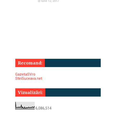
Iulie 12, 2017
Recomand:
GazetaSV.ro
StiriSuceava.net
Vizualizări:
6,086,514