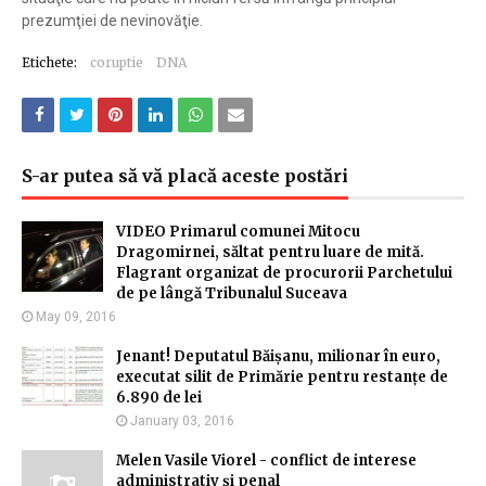
prezumţiei de nevinovăţie.
Etichete:
coruptie
DNA
S-ar putea să vă placă aceste postări
VIDEO Primarul comunei Mitocu
Dragomirnei, săltat pentru luare de mită.
Flagrant organizat de procurorii Parchetului
de pe lângă Tribunalul Suceava
May 09, 2016
Jenant! Deputatul Băișanu, milionar în euro,
executat silit de Primărie pentru restanțe de
6.890 de lei
January 03, 2016
Melen Vasile Viorel - conflict de interese
administrativ şi penal