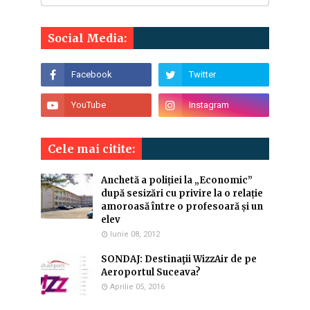
Social Media:
Cele mai citite:
Anchetă a poliției la „Economic”
după sesizări cu privire la o relație
amoroasă între o profesoară și un
elev
Iunie 08, 2012
SONDAJ: Destinaţii WizzAir de pe
Aeroportul Suceava?
Aprilie 05, 2016