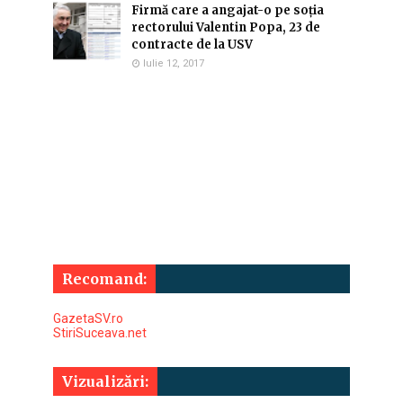
Firmă care a angajat-o pe soția
rectorului Valentin Popa, 23 de
contracte de la USV
Iulie 12, 2017
Recomand:
GazetaSV.ro
StiriSuceava.net
Vizualizări: