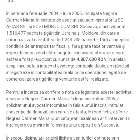
fapt:
În perioada februarie 2004 – iulie 2005, inculpata Negrea
Carmen Maria, în calitate de asociat sau administrator la SC
AICAS SRL şi SC ELMONDO COM SRL Suceava, a achiziţionat
1.516.477 pachete ţigări din Ucraina şi Moldova, din care a
comercializat cantitatea de 1.243.735 pachete, fără a îndeplini
condiţiile de antrepozitar fiscal şi fără plata taxelor vamale şi
impozitelor pe venit către bugetul consolidat al statului, care
astfel a fost prejudiciat cu suma de
4.807.630 RON
. În acelaşi
scop, inculpata a întocmit evidenţe contabile duble, omiţând să
înregistreze în contabilitatea reală orice operaţiune legată de
comercializarea ţigărilor şi veniturile astfel realizate.
Pentru a încerca să confere o notă de legalitate acestei activităţi,
inculpata Negrea Carmen Maria, în luna noiembrie 2005, a
solicitat unui avocat întocmirea în fals a unui înscris, intitulat
convenţie de depozit, prin care se atesta, în mod fictiv, că între
Negrea Carmen Maria şi un cetăţean ucrainean ar fi intervenit o
înţelegere cu privire la folosinţa unui depozit din Suceava.
În scopul disimulării originii ilicite a veniturilor obţinute prin