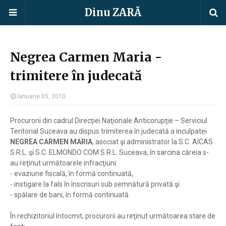
Dinu ZARĂ
Negrea Carmen Maria -
trimitere în judecată
Ianuarie 05, 2010
Procurorii din cadrul Direcţiei Naţionale Anticorupţie – Serviciul
Teritorial Suceava au dispus trimiterea în judecată a inculpatei
NEGREA CARMEN MARIA
, asociat şi administrator la S.C. AICAS
S.R.L. şi S.C. ELMONDO COM S.R.L. Suceava, în sarcina căreia s-
au reţinut următoarele infracţiuni:
- evaziune fiscală, în formă continuată,
- instigare la fals în înscrisuri sub semnătură privată şi
- spălare de bani, în formă continuată.
În rechizitoriul întocmit, procurorii au reţinut următoarea stare de