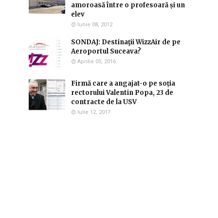
amoroasă între o profesoară și un
elev
Iunie 08, 2012
SONDAJ: Destinaţii WizzAir de pe
Aeroportul Suceava?
Aprilie 05, 2016
Firmă care a angajat-o pe soția
rectorului Valentin Popa, 23 de
contracte de la USV
Iulie 12, 2017