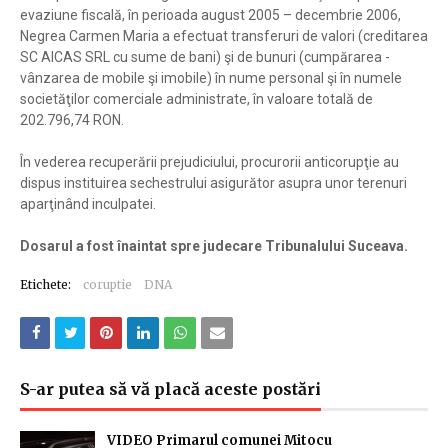
evaziune fiscală, în perioada august 2005 – decembrie 2006,
Negrea Carmen Maria a efectuat transferuri de valori (creditarea
SC AICAS SRL cu sume de bani) şi de bunuri (cumpărarea -
vânzarea de mobile şi imobile) în nume personal şi în numele
societăţilor comerciale administrate, în valoare totală de
202.796,74 RON.
În vederea recuperării prejudiciului, procurorii anticorupţie au
dispus instituirea sechestrului asigurător asupra unor terenuri
aparţinând inculpatei.
Dosarul a fost înaintat spre judecare Tribunalului Suceava.
Etichete:
coruptie
DNA
S-ar putea să vă placă aceste postări
VIDEO Primarul comunei Mitocu