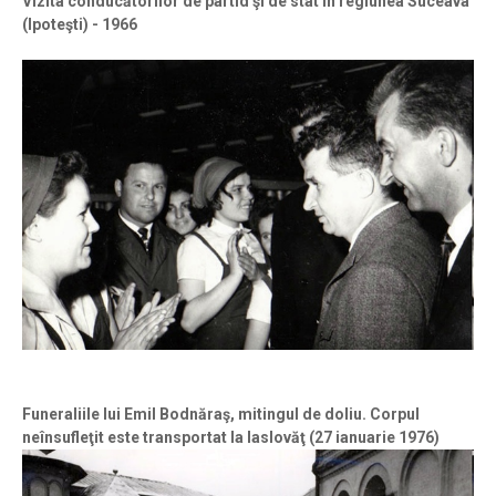
Vizita conducătorilor de partid şi de stat în regiunea Suceava
(Ipoteşti) - 1966
Funeraliile lui Emil Bodnăraş, mitingul de doliu. Corpul
neînsufleţit este transportat la Iaslovăţ (27 ianuarie 1976)