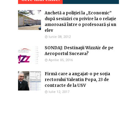
Anchetă a poliției la „Economic”
după sesizări cu privire la o relație
amoroasă între o profesoară și un
elev
Iunie 08, 2012
SONDAJ: Destinaţii WizzAir de pe
Aeroportul Suceava?
Aprilie 05, 2016
Firmă care a angajat-o pe soția
rectorului Valentin Popa, 23 de
contracte de la USV
Iulie 12, 2017