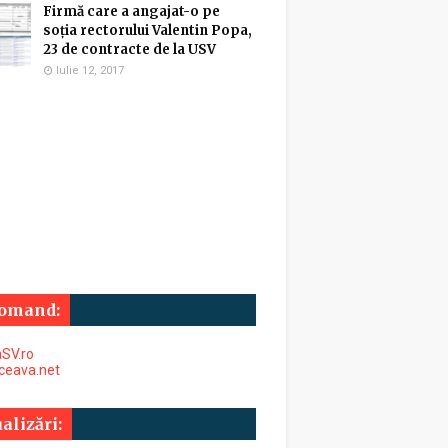
Firmă care a angajat-o pe
soția rectorului Valentin Popa,
23 de contracte de la USV
Iulie 12, 2017
omand:
SV.ro
uceava.net
alizări: