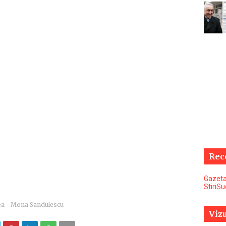
Rec
Gazeta
StiriS
ea
Mona Sandulescu
Vizu