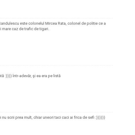
Sandulescu este colonelul Mircea Rata, colonel de politie ce a
 mare caz de trafic de tigari.
 :)))) într-adevăr, şi ea era pe listă
 nu scrii prea mult, chiar uneori taci caci ai frica de sefi :))))))