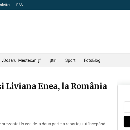
letter
RSS
„Dosarul Mestecăniș”
Știri
Sport
FotoBlog
i Liviana Enea, la România
rezentat în cea de-a doua parte a reportajului, începând