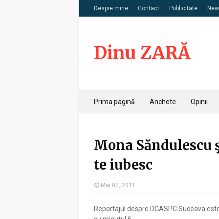
Despre mine
Contact
Publicitate
News
Dinu ZARĂ
Prima pagină
Anchete
Opinii
Mona Săndulescu ş
te iubesc
Mai 02, 2011
Reportajul despre DGASPC Suceava este p