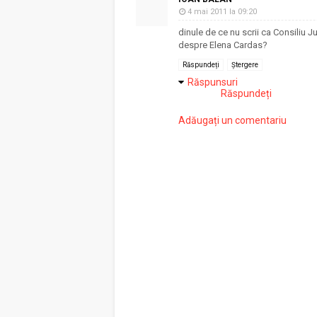
4 mai 2011 la 09:20
dinule de ce nu scrii ca Consiliu
despre Elena Cardas?
Răspundeți
Ștergere
Răspunsuri
Răspundeți
Adăugați un comentariu