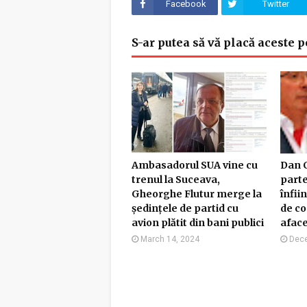
Facebook
Twitter
S-ar putea să vă placă aceste p
Ambasadorul SUA vine cu
Dan C
trenul la Suceava,
parte
Gheorghe Flutur merge la
înfii
ședințele de partid cu
de co
avion plătit din bani publici
afac
March 14, 2024
Dece