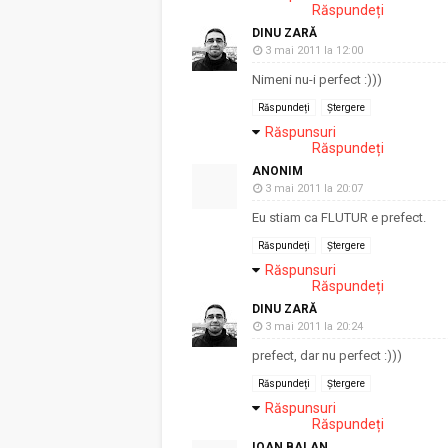
Răspundeți
DINU ZARĂ
3 mai 2011 la 12:00
Nimeni nu-i perfect :)))
Răspundeți
Ștergere
Răspunsuri
Răspundeți
ANONIM
3 mai 2011 la 20:07
Eu stiam ca FLUTUR e prefect.
Răspundeți
Ștergere
Răspunsuri
Răspundeți
DINU ZARĂ
3 mai 2011 la 20:24
prefect, dar nu perfect :)))
Răspundeți
Ștergere
Răspunsuri
Răspundeți
IOAN BALAN