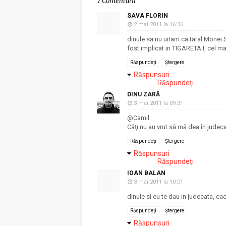
7 Comentarii
SAVA FLORIN
2 mai 2011 la 16:36
dinule sa nu uitam ca tatal Monei 
fost implicat in TIGARETA I, cel mai
Răspundeți
Ștergere
Răspunsuri
Răspundeți
DINU ZARĂ
3 mai 2011 la 09:31
@Camil
Câţi nu au vrut să mă dea în judecată
Răspundeți
Ștergere
Răspunsuri
Răspundeți
IOAN BALAN
3 mai 2011 la 10:01
dinule si eu te dau in judecata, caci
Răspundeți
Ștergere
Răspunsuri