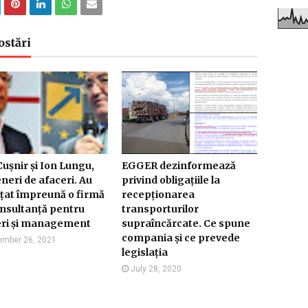
ostări
ușnir și Ion Lungu,
EGGER dezinformează
neri de afaceri. Au
privind obligațiile la
nțat împreună o firmă
recepționarea
nsultanță pentru
transporturilor
eri și management
supraîncărcate. Ce spune
compania și ce prevede
mber 26, 2021
legislația
July 28, 2020