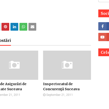
Soc
ostări
Cele
de Asigurări de
Inspectoratul de
tate Suceava
Concurenţă Suceava
ember 21, 2011
September 21, 2011