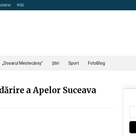
letter
RSS
„Dosarul Mestecăniș”
Știri
Sport
FotoBlog
dărire a Apelor Suceava