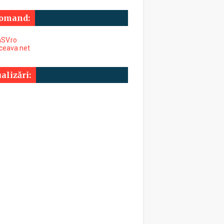
omand:
SV.ro
uceava.net
alizări: