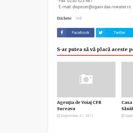
· Fax: 0230 523 467
· E-mail: dispecer@sgasv.das.rowater.ro
Etichete:
Util
Facebook
Twitter
S-ar putea să vă placă aceste p
Agenţia de Voiaj CFR
Casa 
Suceava
Sănă
September 21, 2011
Sept