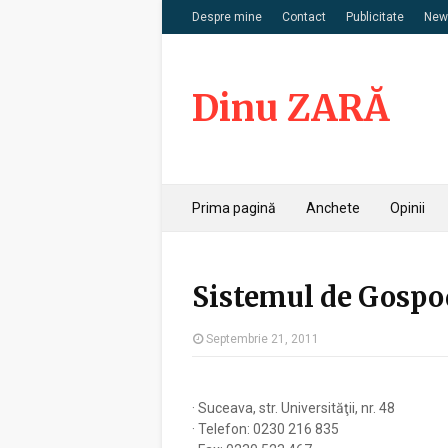
Despre mine
Contact
Publicitate
News
Dinu ZARĂ
Prima pagină
Anchete
Opinii
Sistemul de Gospo
Septembrie 21, 2011
· Suceava, str. Universităţii, nr. 48
· Telefon: 0230 216 835