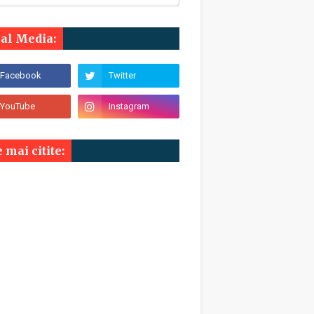
ial Media:
 mai citite: