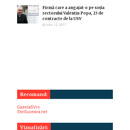
Firmă care a angajat-o pe soția
rectorului Valentin Popa, 23 de
contracte de la USV
Iulie 12, 2017
Recomand:
GazetaSV.ro
StiriSuceava.net
Vizualizări: