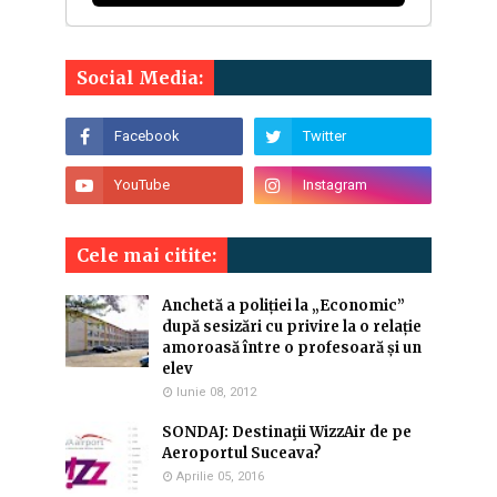
Social Media:
Cele mai citite:
Anchetă a poliției la „Economic”
după sesizări cu privire la o relație
amoroasă între o profesoară și un
elev
Iunie 08, 2012
SONDAJ: Destinaţii WizzAir de pe
Aeroportul Suceava?
Aprilie 05, 2016