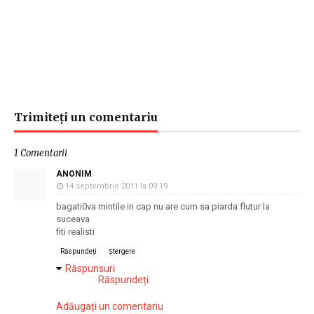
Trimiteți un comentariu
1 Comentarii
ANONIM
14 septembrie 2011 la 09:19
bagati0va mintile in cap nu are cum sa piarda flutur la
suceava
fiti realisti
Răspundeți
Ștergere
Răspunsuri
Răspundeți
Adăugați un comentariu