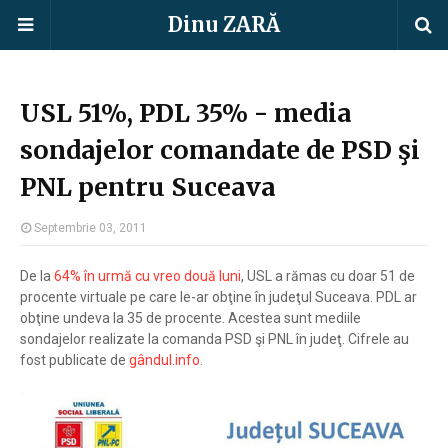
Dinu ZARĂ
USL 51%, PDL 35% - media
sondajelor comandate de PSD şi
PNL pentru Suceava
Septembrie 03, 2011
De la
64% în urmă cu vreo două luni
, USL a rămas cu doar 51 de
procente virtuale pe care le-ar obţine în judeţul Suceava. PDL ar
obţine undeva la 35 de procente. Acestea sunt mediile
sondajelor realizate la comanda PSD şi PNL în judeţ. Cifrele au
fost publicate de
gândul.info
.