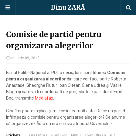
Dinu ZARĂ
Comisie de partid pentru
organizarea alegerilor
Ianuarie 09, 2012
Biroul Politic Naţional al PDL a decis, luni, constituirea
Comisiei
pentru organizarea alegerilor
din care vor face parte Roberta
Anastase, Gheorghe Flutur, Ioan Oltean, Elena Udrea şi Vasile
Blaga şi care va fi coordonată de preşedintele partidului, Emil
Boc, transmite
Mediafax
.
Cine îmi poate explica şi mie ce înseamnă asta. De ce un partid
înfiinţează o comisie pentru organizarea alegerilor? Ce anume
să organizeze? Ăsta nu era cumva atributul Guvernului?
Etichete:
Elena Udrea
Emil Boc
Flutur
Ioan Oltean
PDL