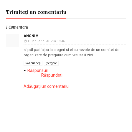
Trimiteți un comentariu
1 Comentarii
ANONIM
11 ianuarie 2012 la 18:46
si pdl participa la alegeri si ei au nevoie de un comitet de
organizare de pregatire cum vrei sa ii zici
Răspundeți
Ștergere
Răspunsuri
Răspundeți
Adăugați un comentariu