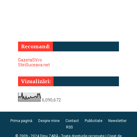
Recomand:
GazetaSV.ro
StiriSuceava.net
Vizualizări:
6,090,672
Prima pagină
Despre mine
Contact
Publicitate
Newsletter
RSS
© 2009 - 2024 Dinu ZARĂ - Toate drepturile rezervate | Creat de