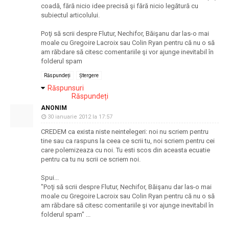
coadă, fără nicio idee precisă şi fără nicio legătură cu
subiectul articolului.
Poţi să scrii despre Flutur, Nechifor, Băişanu dar las-o mai
moale cu Gregoire Lacroix sau Colin Ryan pentru că nu o să
am răbdare să citesc comentariile şi vor ajunge inevitabil în
folderul spam
Răspundeți
Ștergere
Răspunsuri
Răspundeți
ANONIM
30 ianuarie 2012 la 17:57
CREDEM ca exista niste neintelegeri: noi nu scriem pentru
tine sau ca raspuns la ceea ce scrii tu, noi scriem pentru cei
care polemizeaza cu noi. Tu esti scos din aceasta ecuatie
pentru ca tu nu scrii ce scriem noi.
Spui...
"Poţi să scrii despre Flutur, Nechifor, Băişanu dar las-o mai
moale cu Gregoire Lacroix sau Colin Ryan pentru că nu o să
am răbdare să citesc comentariile şi vor ajunge inevitabil în
folderul spam" ...