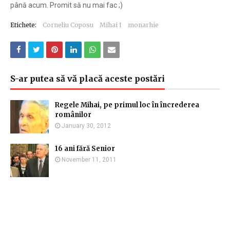
până acum. Promit să nu mai fac ;)
Etichete:
Corneliu Coposu
Mihai I
monarhie
S-ar putea să vă placă aceste postări
Regele Mihai, pe primul loc în încrederea
românilor
January 30, 2012
16 ani fără Senior
November 11, 2011