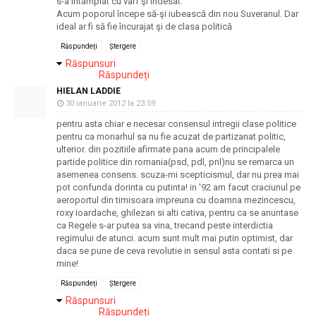
s-a întâmplat cu vârf şi îndesat.
Acum poporul începe să-şi iubească din nou Suveranul. Dar
ideal ar fi să fie încurajat şi de clasa politică
Răspundeți
Ștergere
Răspunsuri
Răspundeți
HIELAN LADDIE
30 ianuarie 2012 la 23:59
pentru asta chiar e necesar consensul intregii clase politice
pentru ca monarhul sa nu fie acuzat de partizanat politic,
ulterior. din pozitiile afirmate pana acum de principalele
partide politice din romania(psd, pdl, pnl)nu se remarca un
asemenea consens. scuza-mi scepticismul, dar nu prea mai
pot confunda dorinta cu putinta! in '92 am facut craciunul pe
aeroportul din timisoara impreuna cu doamna mezincescu,
roxy ioardache, ghilezan si alti cativa, pentru ca se anuntase
ca Regele s-ar putea sa vina, trecand peste interdictia
regimului de atunci. acum sunt mult mai putin optimist, dar
daca se pune de ceva revolutie in sensul asta contati si pe
mine!
Răspundeți
Ștergere
Răspunsuri
Răspundeți