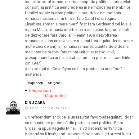
tara si poporul roman. scurta escapada politica a pricipelui
consort nu justifica neincrederea in neimplicarea membrilor
familiei regale in viata politica a partidelor din romania.
romania moderna n-ar fi fost fara Carol I-ul si regina
Elisabeta, romania mare n-ar fi fost fara Ferdinand cel loial si
regina Maria, romania interbelica n-ar fi ajuns la gradul inalt
de dezvoltare fara Carol al II-lea(in 1938 dezvoltarea
romaniei a atins un nivel care n-a mai fost egalat decat peste
multe zeci de ani) iar romania ramanea ciuntita de ardeal si
macinata de razboi fara mihai I-ul(chiar razboi civil,
presupunand ca ar fi insistat sa ramana pe tron in conditiile
din 1947).
p.s. poemul de Colin Ryan eu l-am postat, nu acel "noi"
misterios!
Răspundeți
Ștergere
Răspunsuri
Răspundeți
DINU ZARĂ
30 ianuarie 2012 la 23:45
Un referendum ar duce la un rezultat favorbail regalităţii doar
cu o susţinere puternică din partea clasei politice. Petru
Groza i-a spus Regelui Mihai I la 30 decembrie 1947 că
poporul va fi învăţat să-i iubească pe comunişti. Acest lucru