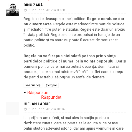
DINU ZARĂ
31 ianuarie 2012 la 00:38
Regele este deasupra clasei politice.
Regele conduce dar
nu guvernează
. Regele este mediator între partide politice
şi mediator între puterile statului. Regele este doar un arbitru
în viaţa politică. Regele nu este propulsat în funcţie de un
partid politic şi ca atare nu poate fi acuzat de partizanat
politic.
Regele nu va fi repus niciodată pe tron prin voinţa
partidelor politice ci numai prin voinţa poporului
. Dar şi
oamenii politici care mai au puţină decenţă, demnitate şi
onoare şi care nu mai păstrează încă în suflet carnetul roşu
de partid ar trebui să prijine un astfel de demers
Răspundeți
Ștergere
Răspunsuri
Răspundeți
HIELAN LADDIE
31 ianuarie 2012 la 01:16
la sprijin m-am referit, si mai ales la sprijin pentru o
dezbatere curata. care sa poata sa le aduca si celor mai
putin stiutori adevarul istoric. dar am ajuns vremurile in care