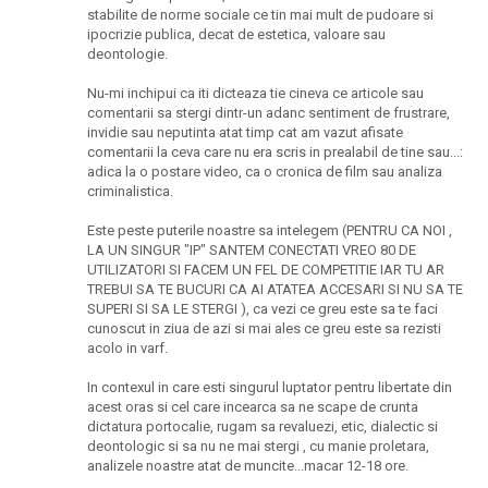
stabilite de norme sociale ce tin mai mult de pudoare si
ipocrizie publica, decat de estetica, valoare sau
deontologie.
Nu-mi inchipui ca iti dicteaza tie cineva ce articole sau
comentarii sa stergi dintr-un adanc sentiment de frustrare,
invidie sau neputinta atat timp cat am vazut afisate
comentarii la ceva care nu era scris in prealabil de tine sau...:
adica la o postare video, ca o cronica de film sau analiza
criminalistica.
Este peste puterile noastre sa intelegem (PENTRU CA NOI ,
LA UN SINGUR "IP" SANTEM CONECTATI VREO 80 DE
UTILIZATORI SI FACEM UN FEL DE COMPETITIE IAR TU AR
TREBUI SA TE BUCURI CA AI ATATEA ACCESARI SI NU SA TE
SUPERI SI SA LE STERGI ), ca vezi ce greu este sa te faci
cunoscut in ziua de azi si mai ales ce greu este sa rezisti
acolo in varf.
In contexul in care esti singurul luptator pentru libertate din
acest oras si cel care incearca sa ne scape de crunta
dictatura portocalie, rugam sa revaluezi, etic, dialectic si
deontologic si sa nu ne mai stergi , cu manie proletara,
analizele noastre atat de muncite...macar 12-18 ore.