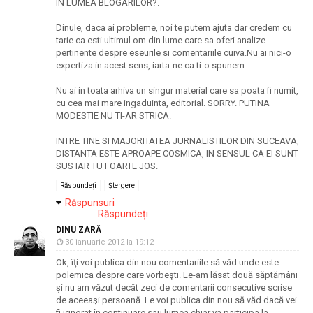
IN LUMEA BLOGARILOR?.
Dinule, daca ai probleme, noi te putem ajuta dar credem cu
tarie ca esti ultimul om din lume care sa oferi analize
pertinente despre eseurile si comentariile cuiva.Nu ai nici-o
expertiza in acest sens, iarta-ne ca ti-o spunem.
Nu ai in toata arhiva un singur material care sa poata fi numit,
cu cea mai mare ingaduinta, editorial. SORRY. PUTINA
MODESTIE NU TI-AR STRICA.
INTRE TINE SI MAJORITATEA JURNALISTILOR DIN SUCEAVA,
DISTANTA ESTE APROAPE COSMICA, IN SENSUL CA EI SUNT
SUS IAR TU FOARTE JOS.
Răspundeți
Ștergere
Răspunsuri
Răspundeți
DINU ZARĂ
30 ianuarie 2012 la 19:12
Ok, îţi voi publica din nou comentariile să văd unde este
polemica despre care vorbeşti. Le-am lăsat două săptămâni
şi nu am văzut decât zeci de comentarii consecutive scrise
de aceeaşi persoană. Le voi publica din nou să văd dacă vei
fi ignorat în continuare sau lumea chiar va participa la