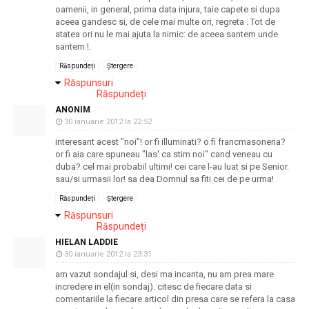
oamenii, in general, prima data injura, taie capete si dupa
aceea gandesc si, de cele mai multe ori, regreta . Tot de
atatea ori nu le mai ajuta la nimic: de aceea santem unde
santem !.
Răspundeți
Ștergere
Răspunsuri
Răspundeți
ANONIM
30 ianuarie 2012 la 22:52
interesant acest "noi"! or fi illuminati? o fi francmasoneria?
or fi aia care spuneau "las' ca stim noi" cand veneau cu
duba? cel mai probabil ultimi! cei care l-au luat si pe Senior.
sau/si urmasii lor! sa dea Domnul sa fiti cei de pe urma!
Răspundeți
Ștergere
Răspunsuri
Răspundeți
HIELAN LADDIE
30 ianuarie 2012 la 23:31
am vazut sondajul si, desi ma incanta, nu am prea mare
incredere in el(in sondaj). citesc de fiecare data si
comentariile la fiecare articol din presa care se refera la casa