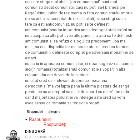
cei care striga mai abitir "jos comunismul" sunt mai
comunisti decat comunistii! caci nu poti sa-l blamezi pe
Rege(ultimul pilon de rezistenta in fata comunismului impus
de sovietici si acceptat de ceilalti aliati) si sa strigi sus si
tare ca esti anticomunist. nu poti sa te definesti
anticomunist(asadar impotriva unei ideologii totalitare)si sa
nu accepti ca altii pot avea alte pareri. nu poti sa te definesti
anticomunist si sa refuzi dialogul cu preopinentii, ba mai
mult, sa ceri disparitia lor din societate. nu cred ca termenul
de comunisti ii defineste complet pe adversarii monarhiei de
astazi.
nu scriu in apararea comunistilor, ci doar sugerez ca acum si
aici(in romania) totalitarismul comunist s-a vopsit in alta
culoare. dar am deviat de la subiect!
un citat cred ca-i relevant despre ce inseamna
democratia:"ma voi lupta pana la ultima picatura de sange
pentru ca sa ai dreptul sa nu fii de acord cu mine"-ion ratiu.
cand majoritatea polulatiei va intelege asta cred ca vom
avea sansa ca romania sa redevina regat!
Răspundeți
Ștergere
Răspunsuri
Răspundeți
DINU ZARĂ
31 ianuarie 2012 la 09:26