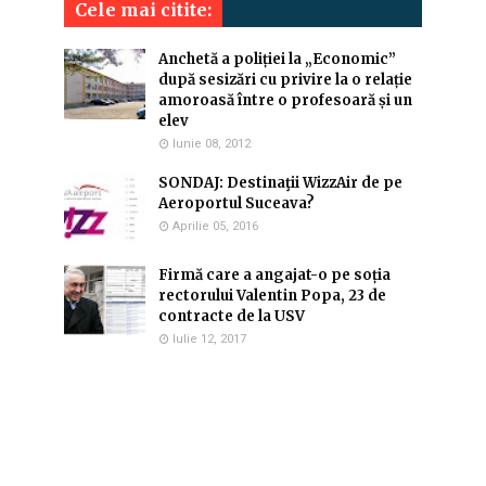
Cele mai citite:
Anchetă a poliției la „Economic”
după sesizări cu privire la o relație
amoroasă între o profesoară și un
elev
Iunie 08, 2012
SONDAJ: Destinaţii WizzAir de pe
Aeroportul Suceava?
Aprilie 05, 2016
Firmă care a angajat-o pe soția
rectorului Valentin Popa, 23 de
contracte de la USV
Iulie 12, 2017