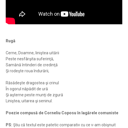
Rugă
Cerne, Doamne, liniştea uitării
Peste nesfârşita suferinţă,
Samănă întinderi de credinţă
Şi rodeşte roua îndurării,
Răsădeşte dragostea şi crinul
În ogorul năpădit de ură
Şi aşterne peste munţi de zgură
Liniştea, uitarea şi seninul.
Poezie compusă de Corneliu Coposu în lagărele comuniste
PS:
Ştiu că textul este patetic comparativ cu ce v-am obişnuit