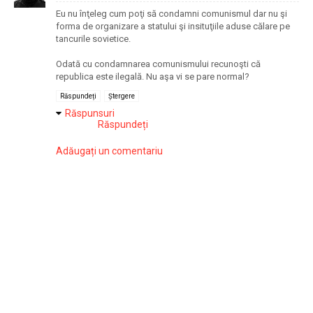
Eu nu înţeleg cum poţi să condamni comunismul dar nu şi
forma de organizare a statului şi insituţiile aduse călare pe
tancurile sovietice.
Odată cu condamnarea comunismului recunoşti că
republica este ilegală. Nu aşa vi se pare normal?
Răspundeți
Ștergere
Răspunsuri
Răspundeți
Adăugați un comentariu