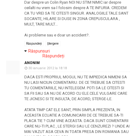
Dar despre un Colin Ryan NOI NU STIM NIMIC iar despre
ceilalti nu vrem sa-l folosim despre A TE INFURIA. CREDEM
CA TU VREI SA TE CITESTI SINGUR. ANALOGIILE TALE SANT
SOCANTE, HILARE SI DUSE IN ZONA CREPUSCULARA ,
MULT, TARE MULT...
Ai probleme sau e doar un accident?.
Răspundeți
Ștergere
Răspunsuri
Răspundeți
ANONIM
30 ianuarie 2012 la 18:18
DACA ESTI PROPRIUL MOGUL NU TE IMPIEDICA NIMENI SA
NU LASI NICIUN COMENTARIU. DE CE TREBUIE SA CITESTI
TU COMENTARIILE, NU INTELEGEM. POTI SA LE CITESTI SI
SA FII SAU SA NU DE ACORD CU ELE.CELE VULGARE CARE
TE JICNESC SI TE INSULTA, DE ACORD, STERGE-LE.
ATATA TIMP CAT ELE SANT, PRIN SIMPLA PREZENTA, IN
ACEASTA ECUATIE A COMUNICARII DE CE TREBUIE SA-TI
PLACA TIE ? CUM VINE ACEASTA. DACA SUNT COMENTARII
CARE NU-TI PLAC , LE STERGI SAU LE CENZUREZI ? UNDE AI
MAI VAZUT ASA CEVA IN TOATA PRESA DIN ROMANIA SAU