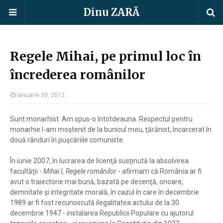
Dinu ZARĂ
Regele Mihai, pe primul loc în
încrederea românilor
Ianuarie 30, 2012
Sunt monarhist. Am spus-o întotdeauna. Respectul pentru
monarhie l-am moştenit de la bunicul meu, ţărănist, încarcerat în
două rânduri în puşcăriile comuniste.
În iunie 2007, în lucrarea de licenţă susţinută la absolvirea
facultăţii -
Mihai I, Regele românilor
- afirmam că România ar fi
avut o traiectorie mai bună, bazată pe decenţă, onoare,
demnitate şi integritate morală, în cazul în care în decembrie
1989 ar fi fost recunoscută ilegalitatea actului de la 30
decembrie 1947 - instalarea Republicii Populare cu ajutorul