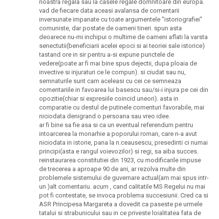
noastra regala sau la casele regale domnitoare din europa.
vad de fiecare data aceasi avalansa de comentarii
inversunate impanate cu toate argumentele "istoriografiei"
comuniste, dar postate de oameni tineri. spun asta
deoarece nu-mi inchipui o multime de oameni aflati la varsta
senectutii(beneficiarii acelei epoci si ai teoriei sale istorice)
tastand ore in sir pentru a-si expune punctele de
vedere(poate ar fi mai bine spus dejectii, dupa ploaia de
invective si injuraturi ce le compun). si ciudat sau nu,
semnaturile sunt cam aceleasi cu cei ce semneaza
comentariile in favoarea lui basescu sau/si-i injura pe cei din
opozitie(chiar si expresiile coincid uneori). asta in
comparatie cu destul de putinele comenturi favorabile, mai
niciodata denigrand o persoana sau vreo idee.
ar fi bine sa fie asa si ca un eventual referendum pentru
intoarcerea la monarhie a poporului roman, care n-a avut
niciodata in istorie, pana la n.ceausescu, presedinti ci numai
principi(asta e rangul voievozilor) si regi, sa aiba succes.
reinstaurarea constitutiei din 1923, cu modificarile impuse
de trecerea a aproape 90 de ani, ar rezolva multe din
problemele sistemului de guvernare actual(am mai spus intr-
un )alt comentariu. acum , cand calitatile MS Regelui nu mai
pot fi contestate, se invoca problema succesiunii. Cred ca si
ASR Principesa Margareta a dovedit ca paseste pe urmele
tatalui si strabunicului sau in ce priveste loialitatea fata de