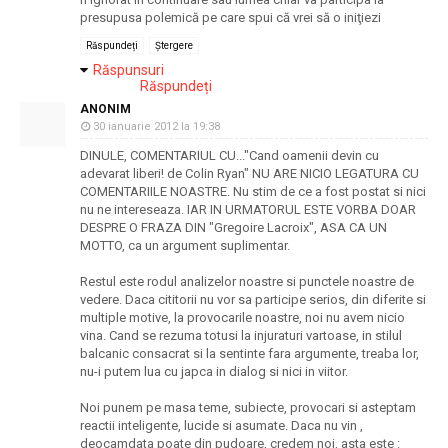
presupusa polemică pe care spui că vrei să o iniţiezi
Răspundeți
Ștergere
Răspunsuri
Răspundeți
ANONIM
30 ianuarie 2012 la 19:38
DINULE, COMENTARIUL CU..."Cand oamenii devin cu
adevarat liberi! de Colin Ryan" NU ARE NICIO LEGATURA CU
COMENTARIILE NOASTRE. Nu stim de ce a fost postat si nici
nu ne intereseaza. IAR IN URMATORUL ESTE VORBA DOAR
DESPRE O FRAZA DIN "Gregoire Lacroix", ASA CA UN
MOTTO, ca un argument suplimentar.
Restul este rodul analizelor noastre si punctele noastre de
vedere. Daca cititorii nu vor sa participe serios, din diferite si
multiple motive, la provocarile noastre, noi nu avem nicio
vina. Cand se rezuma totusi la injuraturi vartoase, in stilul
balcanic consacrat si la sentinte fara argumente, treaba lor,
nu-i putem lua cu japca in dialog si nici in viitor.
Noi punem pe masa teme, subiecte, provocari si asteptam
reactii inteligente, lucide si asumate. Daca nu vin ,
deocamdata poate din pudoare, credem noi, asta este :