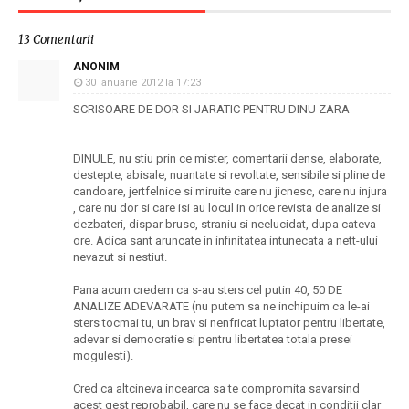
13 Comentarii
ANONIM
30 ianuarie 2012 la 17:23
SCRISOARE DE DOR SI JARATIC PENTRU DINU ZARA
DINULE, nu stiu prin ce mister, comentarii dense, elaborate,
destepte, abisale, nuantate si revoltate, sensibile si pline de
candoare, jertfelnice si miruite care nu jicnesc, care nu injura
, care nu dor si care isi au locul in orice revista de analize si
dezbateri, dispar brusc, straniu si neelucidat, dupa cateva
ore. Adica sant aruncate in infinitatea intunecata a nett-ului
nevazut si nestiut.
Pana acum credem ca s-au sters cel putin 40, 50 DE
ANALIZE ADEVARATE (nu putem sa ne inchipuim ca le-ai
sters tocmai tu, un brav si nenfricat luptator pentru libertate,
adevar si democratie si pentru libertatea totala presei
mogulesti).
Cred ca altcineva incearca sa te compromita savarsind
acest gest reprobabil, care nu se face decat in conditii clar