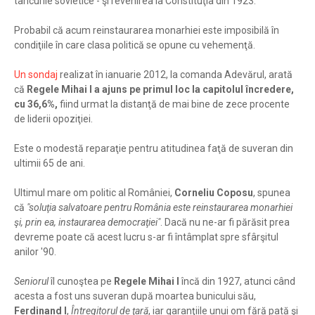
tancurile sovietice - şi revenirea la Constituţia din 1923.
Probabil că acum reinstaurarea monarhiei este imposibilă în
condiţiile în care clasa politică se opune cu vehemenţă.
Un sondaj
realizat în ianuarie 2012, la comanda Adevărul, arată
că
Regele Mihai I a ajuns pe primul loc la capitolul încredere,
cu 36,6%,
fiind urmat la distanţă de mai bine de zece procente
de liderii opoziţiei.
Este o modestă reparaţie pentru atitudinea faţă de suveran din
ultimii 65 de ani.
Ultimul mare om politic al României,
Corneliu Coposu
, spunea
că
"soluţia salvatoare pentru România este reinstaurarea monarhiei
şi, prin ea, instaurarea democraţiei"
. Dacă nu ne-ar fi părăsit prea
devreme poate că acest lucru s-ar fi întâmplat spre sfârşitul
anilor '90.
Seniorul
îl cunoştea pe
Regele Mihai I
încă din 1927, atunci când
acesta a fost uns suveran după moartea bunicului său,
Ferdinand I
,
Întregitorul de ţară
, iar garanţiile unui om fără pată şi