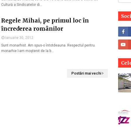
Cultură a Sindicatelor di…
Soc
Regele Mihai, pe primul loc în
încrederea românilor
Ianuarie 30, 2012
Sunt monarhist. Am spus-o întotdeauna. Respectul pentru
monarhie l-am moştenit de la b…
Cele
Postări mai vechi