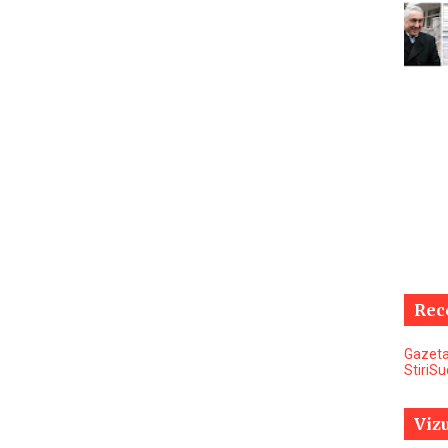
Rec
Gazeta
StiriS
Vizu