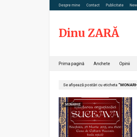
Despre mine
Contact
Publicitate
News
Dinu ZARĂ
Prima pagină
Anchete
Opinii
Se afișează postări cu eticheta
MONARH
MONARHIE