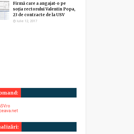
Firmă care a angajat-o pe
soția rectorului Valentin Popa,
23 de contracte de la USV
Iulie 12, 2017
omand:
SV.ro
uceava.net
alizări: