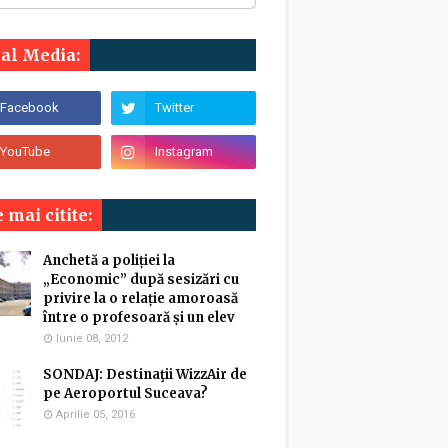
ial Media:
 mai citite:
Anchetă a poliției la
„Economic” după sesizări cu
privire la o relație amoroasă
între o profesoară și un elev
Iunie 08, 2012
SONDAJ: Destinaţii WizzAir de
pe Aeroportul Suceava?
Aprilie 05, 2016