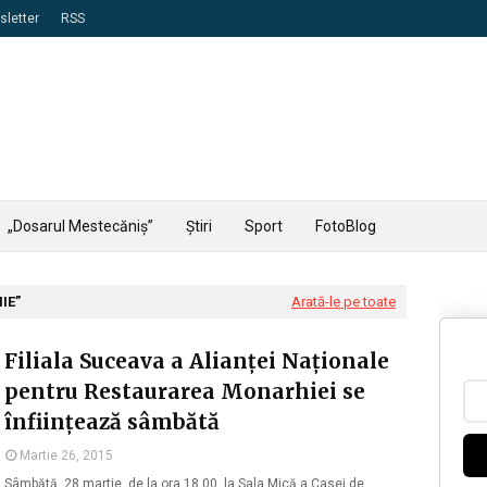
letter
RSS
„Dosarul Mestecăniș”
Știri
Sport
FotoBlog
IE
Arată-le pe toate
Filiala Suceava a Alianței Naționale
pentru Restaurarea Monarhiei se
înființează sâmbătă
Martie 26, 2015
Sâmbătă, 28 martie, de la ora 18.00, la Sala Mică a Casei de