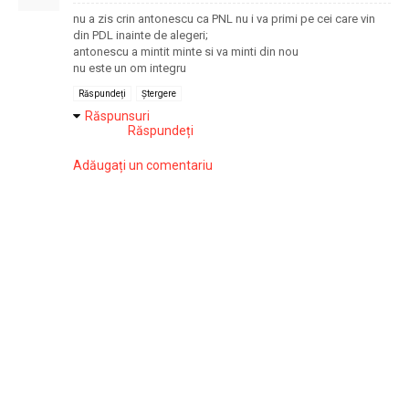
nu a zis crin antonescu ca PNL nu i va primi pe cei care vin
din PDL inainte de alegeri;
antonescu a mintit minte si va minti din nou
nu este un om integru
Răspundeți
Ștergere
Răspunsuri
Răspundeți
Adăugați un comentariu