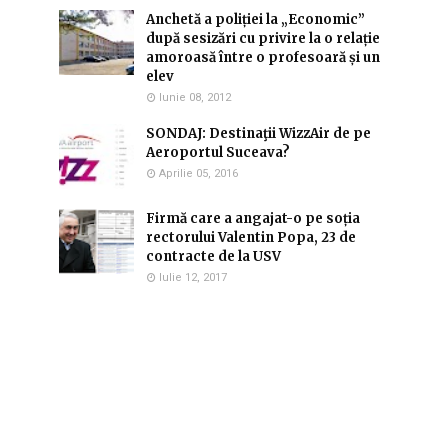
Anchetă a poliției la „Economic”
după sesizări cu privire la o relație
amoroasă între o profesoară și un
elev
Iunie 08, 2012
SONDAJ: Destinaţii WizzAir de pe
Aeroportul Suceava?
Aprilie 05, 2016
Firmă care a angajat-o pe soția
rectorului Valentin Popa, 23 de
contracte de la USV
Iulie 12, 2017