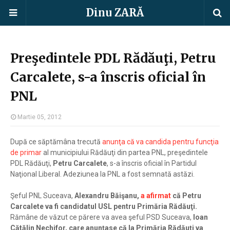
Dinu ZARĂ
Preşedintele PDL Rădăuţi, Petru
Carcalete, s-a înscris oficial în
PNL
Martie 05, 2012
După ce săptămâna trecută
anunţa că va candida pentru funcţia
de primar
al municipiului Rădăuţi din partea PNL, preşedintele
PDL Rădăuţi,
Petru Carcalete
, s-a înscris oficial în Partidul
Naţional Liberal. Adeziunea la PNL a fost semnată astăzi.
Şeful PNL Suceava,
Alexandru Băişanu,
a afirmat
că Petru
Carcalete va fi candidatul USL pentru Primăria Rădăuţi.
Rămâne de văzut ce părere va avea şeful PSD Suceava,
Ioan
Cătălin Nechifor, care anunţase că la Primăria Rădăuţi va