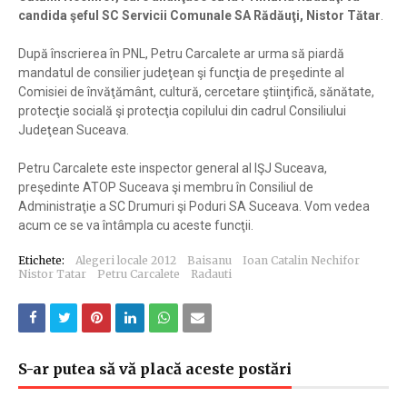
candida şeful SC Servicii Comunale SA Rădăuţi, Nistor Tătar
.
După înscrierea în PNL, Petru Carcalete ar urma să piardă
mandatul de consilier judeţean şi funcţia de preşedinte al
Comisiei de învăţământ, cultură, cercetare ştiinţifică, sănătate,
protecţie socială şi protecţia copilului din cadrul Consiliului
Judeţean Suceava.
Petru Carcalete este inspector general al IŞJ Suceava,
preşedinte ATOP Suceava şi membru în Consiliul de
Administraţie a SC Drumuri şi Poduri SA Suceava. Vom vedea
acum ce se va întâmpla cu aceste funcţii.
Etichete:
Alegeri locale 2012
Baisanu
Ioan Catalin Nechifor
Nistor Tatar
Petru Carcalete
Radauti
S-ar putea să vă placă aceste postări