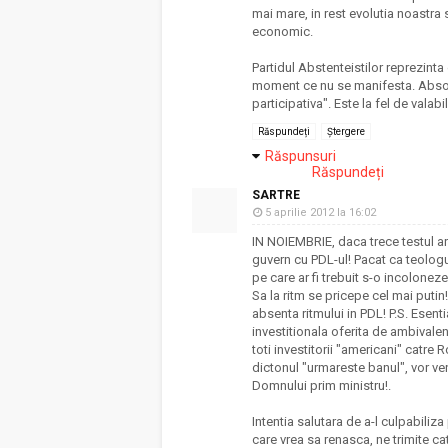
mai mare, in rest evolutia noastra
economic.
Partidul Abstenteistilor reprezinta 
moment ce nu se manifesta. Absolu
participativa". Este la fel de vala
Răspundeți
Ștergere
Răspunsuri
Răspundeți
SARTRE
5 aprilie 2012 la 16:02
IN NOIEMBRIE, daca trece testul a
guvern cu PDL-ul! Pacat ca teologul
pe care ar fi trebuit s-o incolonez
Sa la ritm se pricepe cel mai putin!
absenta ritmului in PDL! P.S. Esent
investitionala oferita de ambivalen
toti investitorii "americani" catre
dictonul "urmareste banul", vor v
Domnului prim ministru!.
Intentia salutara de a-l culpabiliz
care vrea sa renasca, ne trimite c