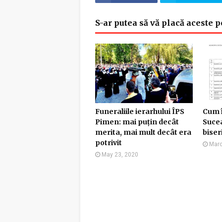
S-ar putea să vă placă aceste p
Funeraliile ierarhului ÎPS
Cum 
Pimen: mai puțin decât
Sucea
merita, mai mult decât era
biser
potrivit
Marc
May 23, 2020