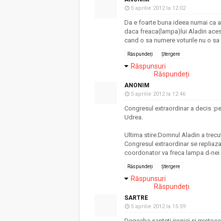
5 aprilie 2012 la 12:02
Da e foarte buna ideea numai ca 
daca freaca(lampa)lui Aladin acest
cand o sa numere voturile nu o sa
Răspundeți
Ștergere
Răspunsuri
Răspundeți
ANONIM
5 aprilie 2012 la 12:46
Congresul extraordinar a decis :pe
Udrea.
Ultima stire:Domnul Aladin a trecu
Congresul extraordinar se repliaza
coordonator va freca lampa d-nei
Răspundeți
Ștergere
Răspunsuri
Răspundeți
SARTRE
5 aprilie 2012 la 15:59
Degeaba santeti ironici si mistocar