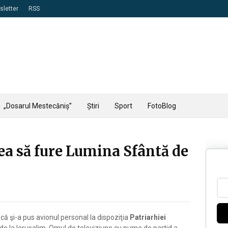
letter
RSS
„Dosarul Mestecăniș”
Știri
Sport
FotoBlog
ea să fure Lumina Sfântă de
r
că şi-a pus avionul personal la dispoziţia
Patriarhiei