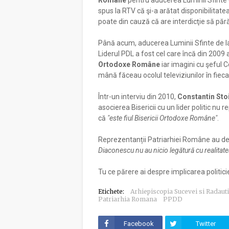
Române
pentru aducerea Luminii Sfinte 
spus la RTV că şi-a arătat disponibilitate
poate din cauză că are interdicţie să păr
Până acum, aducerea Luminii Sfinte de la
Liderul PDL a fost cel care încă din 2009
Ortodoxe Române
iar imagini cu şeful 
mână făceau ocolul televiziunilor în fieca
Într-un interviu din 2010,
Constantin Sto
asocierea Bisericii cu un lider politic nu 
că
"este fiul Bisericii Ortodoxe Române"
.
Reprezentanții Patriarhiei Române au de
Diaconescu nu au nicio legătură cu realitate
Tu ce părere ai despre implicarea politici
Etichete:
Arhiepiscopia Sucevei si Radauti
Patriarhia Romana
PPDD
Facebook
Twitter