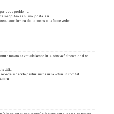
apar doua probleme:
a s-ar putea sa nu mai poata iesi.
 trebuiasca lumina deoarece nu o sa fie ce vedea.
ntru a maximiza voturile lampa lui Aladin va fi frecata de d-na
t la USL.
 repede si decide pentrul succesul la voturi un comitet
 Udrea.
i "a la golani cu copi paste" sub fusta sau dupa slit, ca nu tine,