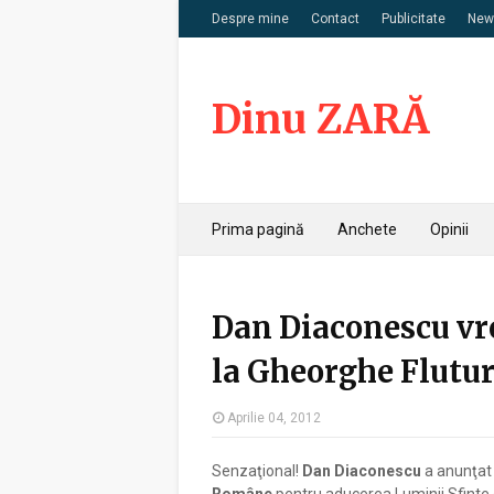
Despre mine
Contact
Publicitate
News
Dinu ZARĂ
Prima pagină
Anchete
Opinii
Dan Diaconescu vr
la Gheorghe Flutu
Aprilie 04, 2012
Senzaţional!
Dan Diaconescu
a anunţat 