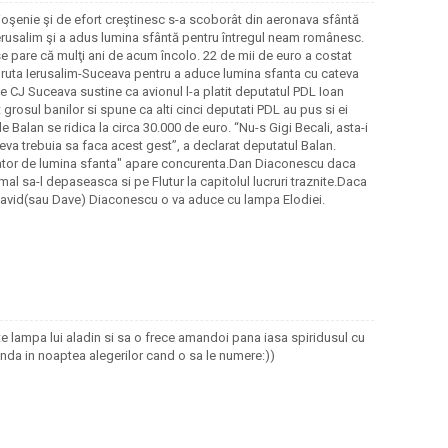
pioşenie şi de efort creştinesc s-a scoborât din aeronava sfântă
Ierusalim şi a adus lumina sfântă pentru întregul neam românesc.
se pare că mulţi ani de acum încolo. 22 de mii de euro a costat
 ruta Ierusalim-Suceava pentru a aduce lumina sfanta cu cateva
ele CJ Suceava sustine ca avionul l-a platit deputatul PDL Ioan
grosul banilor si spune ca alti cinci deputati PDL au pus si ei
de Balan se ridica la circa 30.000 de euro. “Nu-s Gigi Becali, asta-i
eva trebuia sa faca acest gest”, a declarat deputatul Balan.
cator de lumina sfanta" apare concurenta.Dan Diaconescu daca
al sa-l depaseasca si pe Flutur la capitolul lucruri traznite.Daca
David(sau Dave) Diaconescu o va aduce cu lampa Elodiei.
e lampa lui aladin si sa o frece amandoi pana iasa spiridusul cu
rinda in noaptea alegerilor cand o sa le numere:))