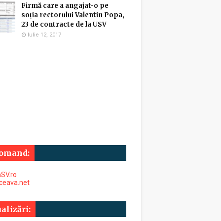
Firmă care a angajat-o pe
soția rectorului Valentin Popa,
23 de contracte de la USV
Iulie 12, 2017
omand:
SV.ro
uceava.net
alizări: