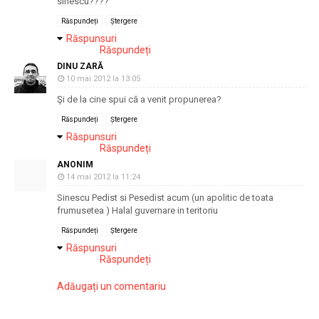
sinescu????
Răspundeți
Ștergere
Răspunsuri
Răspundeți
DINU ZARĂ
10 mai 2012 la 13:05
Şi de la cine spui că a venit propunerea?
Răspundeți
Ștergere
Răspunsuri
Răspundeți
ANONIM
14 mai 2012 la 11:24
Sinescu Pedist si Pesedist acum (un apolitic de toata
frumusetea ) Halal guvernare in teritoriu
Răspundeți
Ștergere
Răspunsuri
Răspundeți
Adăugați un comentariu