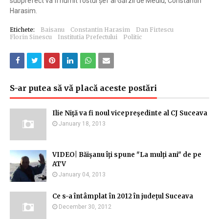
subprefect va fi numit fostul șef al Gărzii de Mediu, Constantin
Harasim.
Etichete:
Baisanu
Constantin Harasim
Dan Firtescu
Florin Sinescu
Institutia Prefectului
Politic
S-ar putea să vă placă aceste postări
Ilie Niţă va fi noul vicepreşedinte al CJ Suceava
January 18, 2013
VIDEO| Băişanu îţi spune "La mulţi ani" de pe
ATV
January 04, 2013
Ce s-a întâmplat în 2012 în judeţul Suceava
December 30, 2012