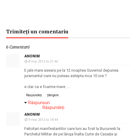
Trimiteți un comentariu
6 Comentarii
ANONIM
8 mai 2012 la 21:46
E jale mare aseara pe la 12 noaptea Guvernul depunea
juramantul oare nu puteau astepta inca 10 ore ?
e clar ca e foarme mare ....
Răspundeți
Ștergere
Răspunsuri
Răspundeți
ANONIM
9 mai 2012 la 18:44
Felicitari manifestantilor care luni au fost la Bucuresti la
Parchetul Militar de pe lânga Înalta Curte de Casaţie şi