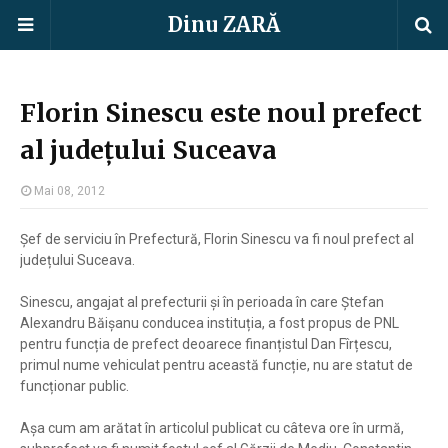
Dinu ZARĂ
Florin Sinescu este noul prefect
al județului Suceava
Mai 08, 2012
Șef de serviciu în Prefectură, Florin Sinescu va fi noul prefect al
județului Suceava.
Sinescu, angajat al prefecturii și în perioada în care Ștefan
Alexandru Băișanu conducea instituția, a fost propus de PNL
pentru funcția de prefect deoarece finanțistul Dan Fîrțescu,
primul nume vehiculat pentru această funcție, nu are statut de
funcționar public.
Așa cum am arătat în articolul publicat cu câteva ore în urmă,