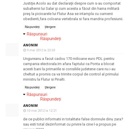
Justiţie.Acolo au dat declaraţii despre cum s-au comportat
subalternii lui Salar şi cum acesta a făcut din haina militară
preş la picioarele lui Flutur Asa se intampla cu oamenii
obedienti,fara coloana vertebrala si fara mandria profesiunii.
Răspundeți
Ștergere
Răspunsuri
Răspundeți
ANONIM
9 mai 2012 la 22:03
Ungureanu a facut cadou 170 milioane euro PDL pentru
campania electorala.Im afara faptului ca Ponta a blocat
acesti bani la primariile si consiliile judetene care nu i-au
cheltuit a promis ca va trimite corpul de control al primului
ministru la Flutur si Pinalti.
Răspundeți
Ștergere
Răspunsuri
Răspundeți
ANONIM
10 mai 2012 la 12:21
de ce publici informatii in totalitate false domnule dinu zara?
sau esti total dezinformat cu privire la cine l-a propus pe