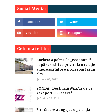
Social Media:
Cele mai citite:
Anchetă a poliției la „Economic”
după sesizări cu privire la o relație
amoroasă între o profesoară și un
elev
Iunie 08, 2012
SONDAJ: Destinaţii WizzAir de pe
Aeroportul Suceava?
Aprilie 05, 2016
Firmă care a angajat-o pe soția