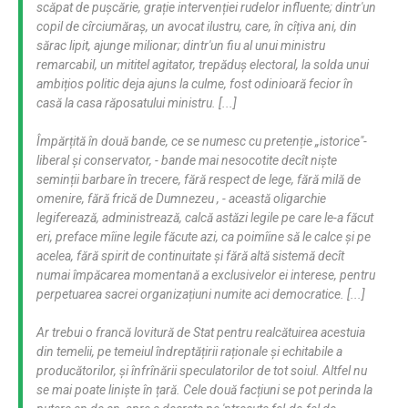
scăpat de pușcărie, grație intervenției rudelor influente; dintr'un
copil de cîrciumăraș, un avocat ilustru, care, în cîțiva ani, din
sărac lipit, ajunge milionar; dintr'un fiu al unui ministru
remarcabil, un mititel agitator, trepăduș electoral, la solda unui
ambițios politic deja ajuns la culme, fost odinioară fecior în
casă la casa răposatului ministru. [...]
Împărțită în două bande, ce se numesc cu pretenție „istorice"-
liberal și conservator, - bande mai nesocotite decît niște
seminții barbare în trecere, fără respect de lege, fără milă de
omenire, fără frică de Dumnezeu , - această oligarchie
legiferează, administrează, calcă astăzi legile pe care le-a făcut
eri, preface mîine legile făcute azi, ca poimîine să le calce și pe
acelea, fără spirit de continuitate și fără altă sistemă decît
numai împăcarea momentană a exclusivelor ei interese, pentru
perpetuarea sacrei organizațiuni numite aci democratice. [...]
Ar trebui o francă lovitură de Stat pentru realcătuirea acestuia
din temelii, pe temeiul îndreptățirii raționale și echitabile a
producătorilor, și înfrînării speculatorilor de tot soiul. Altfel nu
se mai poate liniște în țară. Cele două facțiuni se pot perinda la