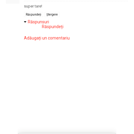
super tare!
Răspundeți
Ștergere
Răspunsuri
Răspundeți
Adăugați un comentariu