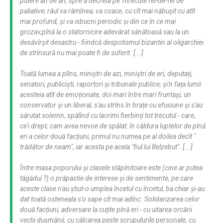
putere an de an, spre a decreta pe 'ntrecute fel-de-fel de
paliative; răul va rămînea; va coace, cu cît mai năbușit cu atît
mai profund, și va isbucni periodic și din ce în ce mai
grozav,pînă la o statornicire adevărat sănătoasă sau la un
desăvîrșit desastru - fiindcă despotismul bizantin al oligarchiei
de strînsură nu mai poate fi de suferit. [...]
Toată lumea a plîns, miniștri de azi, miniștri de eri, deputați,
senatori, publiciști, raportori și tribunale publice; și'n fața lumii
acesteia atît de emoționate, doi mari între mari fruntași, un
conservator și un liberal, s'au strîns în brațe cu efusiune și s'au
sărutat solemn, spălînd cu lacrimi fierbinți tot trecutul - care,
ce'i drept, cam avea nevoe de spălat: în căldura luptelor de pînă
eri a celor două facțiuni, primul nu numea pe al doilea decît "
trădător de neam", iar acesta pe acela "fiul lui Belzebut". [...]
Între masa poporului și clasele stăpînitoare este (cine ar putea
tăgădui ?) o prăpastie de interese și de sentimente, pe care
aceste clase n'au știut-o umplea încetul cu încetul, ba chiar și-au
dat toată osteneala s'o sape cît mai adînc. Solidarizarea celor
două facțiuni, adversare la cuțite pînă eri - cu uitarea orcării
vechi dușmănii, cu călcarea peste scrupulurile personale, cu