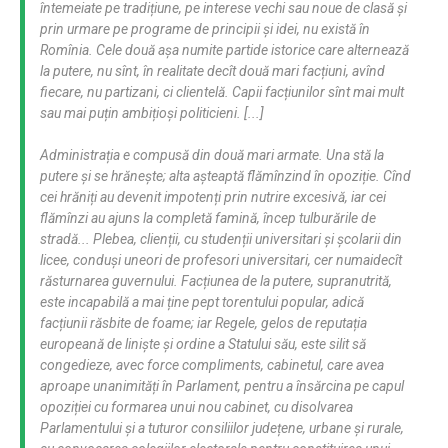
întemeiate pe tradițiune, pe interese vechi sau noue de clasă și
prin urmare pe programe de principii și idei, nu există în
Romînia. Cele două așa numite partide istorice care alternează
la putere, nu sînt, în realitate decît două mari facțiuni, avînd
fiecare, nu partizani, ci clientelă. Capii facțiunilor sînt mai mult
sau mai puțin ambițioși politicieni. [...]
Administrația e compusă din două mari armate. Una stă la
putere și se hrănește; alta așteaptă flămînzind în opoziție. Cînd
cei hrăniți au devenit impotenți prin nutrire excesivă, iar cei
flămînzi au ajuns la completă famină, încep tulburările de
stradă... Plebea, clienții, cu studenții universitari și școlarii din
licee, conduși uneori de profesori universitari, cer numaidecît
răsturnarea guvernului. Facțiunea de la putere, supranutrită,
este incapabilă a mai ține pept torentului popular, adică
facțiunii răsbite de foame; iar Regele, gelos de reputația
europeană de liniște și ordine a Statului său, este silit să
congedieze, avec force compliments, cabinetul, care avea
aproape unanimități în Parlament, pentru a însărcina pe capul
opoziției cu formarea unui nou cabinet, cu disolvarea
Parlamentului și a tuturor consiliilor județene, urbane și rurale,