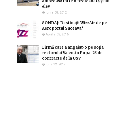
amoroasă între o profesoară și un
elev
Iunie 08, 2012
SONDAJ: Destinaţii WizzAir de pe
Aeroportul Suceava?
Aprilie 05, 2016
Firmă care a angajat-o pe soția
rectorului Valentin Popa, 23 de
contracte de la USV
Iulie 12, 2017