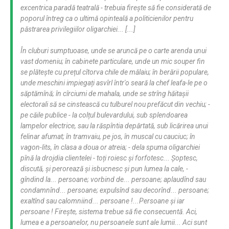
excentrica paradă teatrală - trebuia firește să fie considerată de
poporul întreg ca o ultimă opinteală a politicienilor pentru
păstrarea privilegiilor oligarchiei... [...]
În cluburi sumptuoase, unde se aruncă pe o carte arenda unui
vast domeniu; în cabinete particulare, unde un mic souper fin
se plătește cu prețul cîtorva chile de mălaiu; în berării populare,
unde meschini impiegați asvîrl într'o seară la chef leafa-le pe o
săptămînă; în cîrciumi de mahala, unde se strîng hăitașii
electorali să se cinstească cu tulburel nou prefăcut din vechiu; -
pe căile publice - la colțul bulevardului, sub splendoarea
lampelor electrice, sau la răspîntia depărtată, sub licărirea unui
felinar afumat; în tramvaiu, pe jos, în muscal cu cauciuc; în
vagon-lits, în clasa a doua or atreia; - dela spuma oligarchiei
pînă la drojdia clientelei - toți roiesc și forfotesc... Șoptesc,
discută, și perorează și isbucnesc și pun lumea la cale, -
gîndind la... persoane; vorbind de... persoane; aplaudînd sau
condamnînd... persoane; expulsînd sau decorînd... persoane;
exaltînd sau calomniind... persoane !...Persoane și iar
persoane ! Firește, sistema trebue să fie consecuentă. Aci,
lumea e a persoanelor, nu persoanele sunt ale lumii... Aci sunt