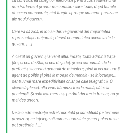
cu convocarea colegiilor electorale pentru constituirea unui
nou Parlament și unor noi consilii, - care toate, după bunele
obiceiuri consacrate, sînt firește aproape unanime partizane
ale noului guvern.
Care va să zică, în loc să derive guvernul din majoritatea
reprezentației naționale, derivă unanimitatea acesteia de la
guvern. [...]
A căzut un guvern și a venit altul, îndată, toată administrația
țării, și cea de Stat, și cea de județ, și cea comunală -de la
prefecți și secretari generali de ministere, pînă la cel din urmă
agent de poliție și pînă la moașa de mahala - se înlocuește,...
pentru mai mare expeditivitate chiar pe cale telegrafică. O
clientelă pleacă, alta vine; flămînzii trec la masă, sătuii la
penitență. Și asta așa mereu și pe rînd din trei în trei ani, ba și
mai des uneori.
De la o administrație astfel recrutată și constituită pe termene
provizorii, se înțelege că numai seriozitate și scrupuluri nu se
pot pretinde. [...]