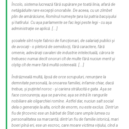
Încolo, sistema lucrează fără supărare pe toată linia, afară de
netăgăduite rare excepții onorabile. De aceea, cu un zîmbet
plin de amărăciune, Romînul numește țara lui patria bacșișului
și hatîrului. Cu așa parlamente se fac legi peste legi - cu așa
administrație se aplică. [...]
școalele sînt niște fabrici de funcționari, de salariați publici și
de avocați - o pletoră de semidocți, fără caractere, fără
omenie, adevărați cavaleri de industrie intelectuală, cărora le
trebuesc numai decît onoruri cît de multe fără nuciun merit și
cîștig cît de mare fără multă osteneală. [...]
Îndrăzneală multă, lipsă de orce scrupuluri, renunțare la
demnitate personală, la onoarea familiei, infamie chiar, dacă
trebue, și puțintel noroc - și cariera strălucită e gata. Așa se
face concurența; așa se parvine; așa se intră în rangurile
nobiliare ale oligarchiei romîne. Astfel dar, nuciun salt social
dela o generație la alta, oricît de enorm, nu este exclus. Dintr'un
fiu de țîrcovnic ese un bărbat de Stat care umple lumea cu
personalitatea sa marcantă; dintr'un fiu de familie istorică, mari
boeri pînă eri, ese un escroc, care moare victima vițiului, cînd a