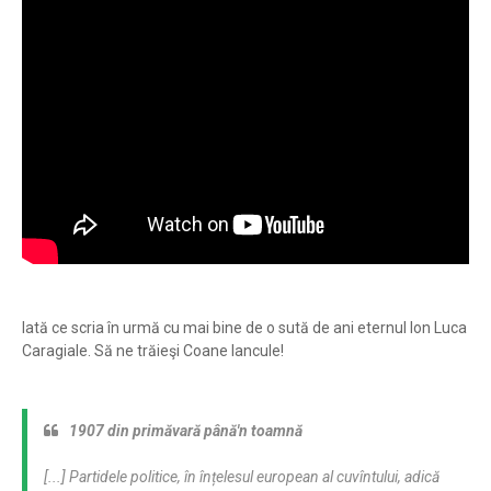
Iată ce scria în urmă cu mai bine de o sută de ani eternul Ion Luca
Caragiale. Să ne trăieşi Coane Iancule!
1907 din primăvară până'n toamnă
[...] Partidele politice, în înțelesul european al cuvîntului, adică