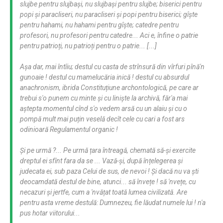
slujbe pentru slujbași, nu slujbași pentru slujbe; biserici pentru
popi și paracliseri, nu paracliseri și popi pentru biserici; gîște
pentru hahami, nu hahami pentru gîște; catedre pentru
profesori, nu profesori pentru catedre... Aci e, înfine o patrie
pentru patrioți, nu patrioți pentru o patrie... [...]
Așa dar, mai întîiu; destul cu casta de strînsură din vîrfuri pînă'n
gunoaie ! destul cu mamelucăria inică ! destul cu absurdul
anachronism, ibrida Constituțiune archontologică, pe care ar
trebui s'o punem cu minte și cu liniște la archivă, făr'a mai
aștepta momentul cînd s'o vedem arsă cu un alaiu și cu o
pompă mult mai puțin veselă decît cele cu cari a fost ars
odinioară Regulamentul organic !
Și pe urmă ?... Pe urmă țara întreagă, chemată să-și exercite
dreptul ei sfînt fara da se ... Vază-și, după înțelegerea și
judecata ei, sub paza Celui de sus, de nevoi ! Și dacă nu va ști
deocamdată destul de bine, atunci... să învețe ! să 'nvețe, cu
necazuri și jertfe, cum a 'nvățat toată lumea civilizată. Are
pentru asta vreme destulă: Dumnezeu, fie lăudat numele lui ! n'a
pus hotar viitorului...