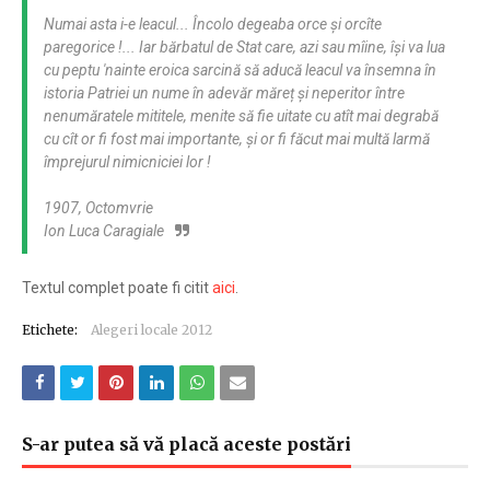
Numai asta i-e leacul... Încolo degeaba orce și orcîte
paregorice !... Iar bărbatul de Stat care, azi sau mîine, își va lua
cu peptu 'nainte eroica sarcină să aducă leacul va însemna în
istoria Patriei un nume în adevăr măreț și neperitor între
nenumăratele mititele, menite să fie uitate cu atît mai degrabă
cu cît or fi fost mai importante, și or fi făcut mai multă larmă
împrejurul nimicniciei lor !
1907, Octomvrie
Ion Luca Caragiale
Textul complet poate fi citit
aici
.
Etichete:
Alegeri locale 2012
S-ar putea să vă placă aceste postări