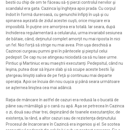
bestii cu chip de om te făceau să-ţi pierzi controlul nervilor şi
scandalul era gata. Cazinca îşi înghiţea apoi prada. Cu corpul
îndoit în formă dureroasă, cu genunchii înfipţi în uşă şi cu
spinarea aşezată de zidul acestei cuşti, orice mişcare era
imposibilă. În puţine ore amorţirea era totală. Iar seara, după
închiderea regulamentară a celularului, urma invariabil sesiunea
de bătaie, când, deţinutul complet amorţit nu mai riposta în nici
un fel. Nici forţă să strige nu mai avea. Prin uşa deschisă a
Cazincei curgeau pumni grei în pântecele şi pieptul celui
pedepsit. De cap nu se atingeau niciodată ca să nu lase urme.
Pintiuc şi Martiniuc erau maeştrii executanţi. Pedepsitul, când nu
leşina, putea doar să înjure slab şi să scuipe aceste bestii. Îşi
ştergeau liniştiţi saliva de pe feţă şi continuau mai departe
operaţia. Apoi se încuia din nou cuşca şi până seara următoare
se aşternea liniştea cea mai adâncă.
Raţia de mâncare în astfel de cazuri era redusă la o bucată de
pâine sau mămăligă şi o cană cu apă. Aşa se petrecea în Cazinca
o zi, două sau chiar trei, depinzând de toanele executanţilor, de
existenţa, la rând, a altor cazuri sau de rezistenţa deţinutului.
Procesul de încarcerare în Cazincă era ingenios şi el. Se scotea