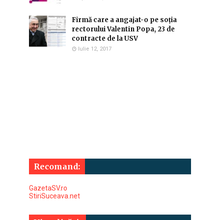
Firmă care a angajat-o pe soția
rectorului Valentin Popa, 23 de
contracte de la USV
Iulie 12, 2017
Recomand:
GazetaSV.ro
StiriSuceava.net