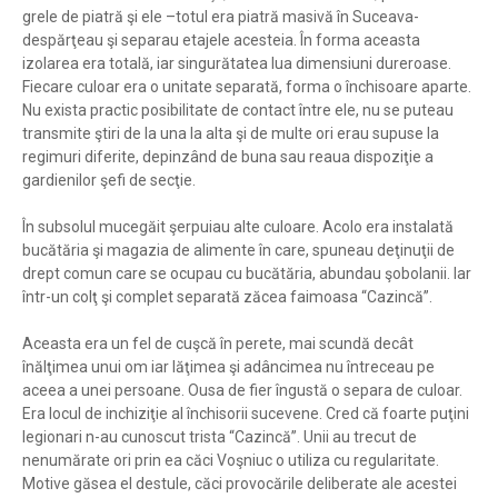
grele de piatră şi ele –totul era piatră masivă în Suceava-
despărţeau şi separau etajele acesteia. În forma aceasta
izolarea era totală, iar singurătatea lua dimensiuni dureroase.
Fiecare culoar era o unitate separată, forma o închisoare aparte.
Nu exista practic posibilitate de contact între ele, nu se puteau
transmite ştiri de la una la alta şi de multe ori erau supuse la
regimuri diferite, depinzând de buna sau reaua dispoziţie a
gardienilor şefi de secţie.
În subsolul mucegăit şerpuiau alte culoare. Acolo era instalată
bucătăria şi magazia de alimente în care, spuneau deţinuţii de
drept comun care se ocupau cu bucătăria, abundau şobolanii. Iar
într-un colţ şi complet separată zăcea faimoasa “Cazincă”.
Aceasta era un fel de cuşcă în perete, mai scundă decât
înălţimea unui om iar lăţimea şi adâncimea nu întreceau pe
aceea a unei persoane. Ousa de fier îngustă o separa de culoar.
Era locul de inchiziţie al închisorii sucevene. Cred că foarte puţini
legionari n-au cunoscut trista “Cazincă”. Unii au trecut de
nenumărate ori prin ea căci Voşniuc o utiliza cu regularitate.
Motive găsea el destule, căci provocările deliberate ale acestei