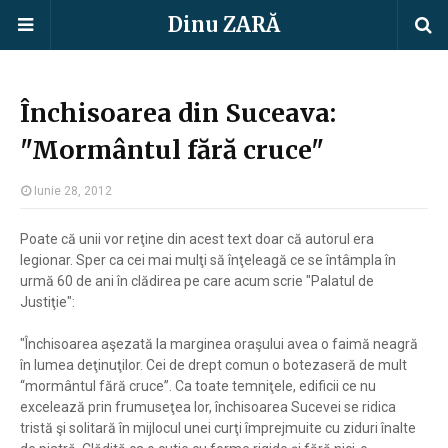
Dinu ZARĂ
Închisoarea din Suceava:
"Mormântul fără cruce"
Iunie 28, 2012
Poate că unii vor reţine din acest text doar că autorul era
legionar. Sper ca cei mai mulţi să înţeleagă ce se întâmpla în
urmă 60 de ani în clădirea pe care acum scrie "Palatul de
Justiţie":
"Închisoarea aşezată la marginea oraşului avea o faimă neagră
în lumea deţinuţilor. Cei de drept comun o botezaseră de mult
“mormântul fără cruce”. Ca toate temniţele, edificii ce nu
excelează prin frumuseţea lor, închisoarea Sucevei se ridica
tristă şi solitară în mijlocul unei curţi împrejmuite cu ziduri înalte