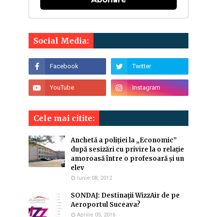
Social Media:
Cele mai citite:
Anchetă a poliției la „Economic”
după sesizări cu privire la o relație
amoroasă între o profesoară și un
elev
Iunie 08, 2012
SONDAJ: Destinaţii WizzAir de pe
Aeroportul Suceava?
Aprilie 05, 2016