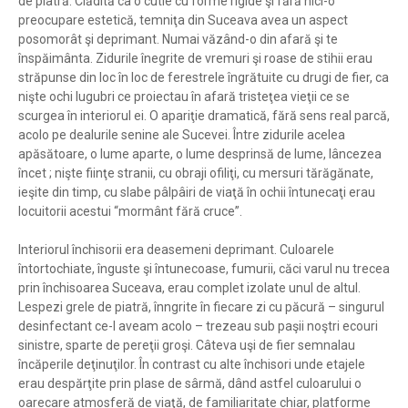
de piatră. Clădită ca o cutie cu forme rigide şi fără nici-o
preocupare estetică, temniţa din Suceava avea un aspect
posomorât şi deprimant. Numai văzând-o din afară şi te
înspăimânta. Zidurile înegrite de vremuri şi roase de stihii erau
străpunse din loc în loc de ferestrele îngrătuite cu drugi de fier, ca
nişte ochi lugubri ce proiectau în afară tristeţea vieţii ce se
scurgea în interiorul ei. O apariţie dramatică, fără sens real parcă,
acolo pe dealurile senine ale Sucevei. Între zidurile acelea
apăsătoare, o lume aparte, o lume desprinsă de lume, lâncezea
încet ; nişte fiinţe stranii, cu obraji ofiliţi, cu mersuri tărăgănate,
ieşite din timp, cu slabe pâlpâiri de viaţă în ochii întunecaţi erau
locuitorii acestui “mormânt fără cruce”.
Interiorul închisorii era deasemeni deprimant. Culoarele
întortochiate, înguste şi întunecoase, fumurii, căci varul nu trecea
prin închisoarea Suceava, erau complet izolate unul de altul.
Lespezi grele de piatră, înngrite în fiecare zi cu păcură – singurul
desinfectant ce-l aveam acolo – trezeau sub paşii noştri ecouri
sinistre, sparte de pereţii groşi. Câteva uşi de fier semnalau
încăperile deţinuţilor. În contrast cu alte închisori unde etajele
erau despărţite prin plase de sârmă, dând astfel culoarului o
oarecare atmosferă de viaţă, de familiaritate chiar, platforme