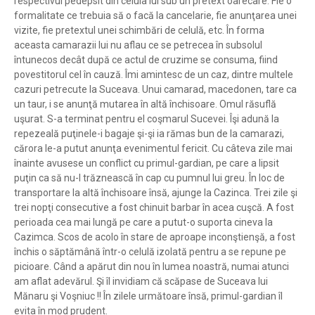
respectivul pedepsit din celula lui sub un pretext oarecare. Fie o
formalitate ce trebuia să o facă la cancelarie, fie anunţarea unei
vizite, fie pretextul unei schimbări de celulă, etc. În forma
aceasta camarazii lui nu aflau ce se petrecea în subsolul
întunecos decât după ce actul de cruzime se consuma, fiind
povestitorul cel în cauză. Îmi amintesc de un caz, dintre multele
cazuri petrecute la Suceava. Unui camarad, macedonen, tare ca
un taur, i se anunţă mutarea în altă închisoare. Omul răsuflă
uşurat. S-a terminat pentru el coşmarul Sucevei. Îşi adună la
repezeală puţinele-i bagaje şi-şi ia rămas bun de la camarazi,
cărora le-a putut anunţa evenimentul fericit. Cu câteva zile mai
înainte avusese un conflict cu primul-gardian, pe care a lipsit
puţin ca să nu-l trăznească în cap cu pumnul lui greu. În loc de
transportare la altă închisoare însă, ajunge la Cazinca. Trei zile şi
trei nopţi consecutive a fost chinuit barbar în acea cuşcă. A fost
perioada cea mai lungă pe care a putut-o suporta cineva la
Cazimca. Scos de acolo în stare de aproape inconştienşă, a fost
închis o săptămână într-o celulă izolată pentru a se repune pe
picioare. Când a apărut din nou în lumea noastră, numai atunci
am aflat adevărul. Şi îl invidiam că scăpase de Suceava lui
Mănaru şi Voşniuc !! În zilele următoare însă, primul-gardian îl
evita în mod prudent.