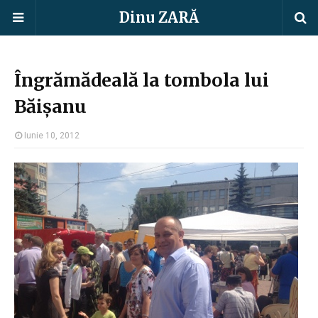
Dinu ZARĂ
Îngrămădeală la tombola lui
Băișanu
Iunie 10, 2012