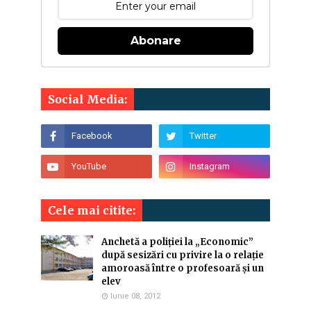
Abonare
Social Media:
Cele mai citite:
Anchetă a poliției la „Economic”
după sesizări cu privire la o relație
amoroasă între o profesoară și un
elev
Iunie 08, 2012