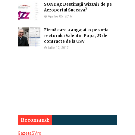
SONDAJ: Destinaţii WizzAir de pe
Aeroportul Suceava?
Aprilie 05, 2016
Firmă care a angajat-o pe soția
rectorului Valentin Popa, 23 de
contracte de la USV
Iulie 12, 2017
Recomand:
GazetaSV.ro