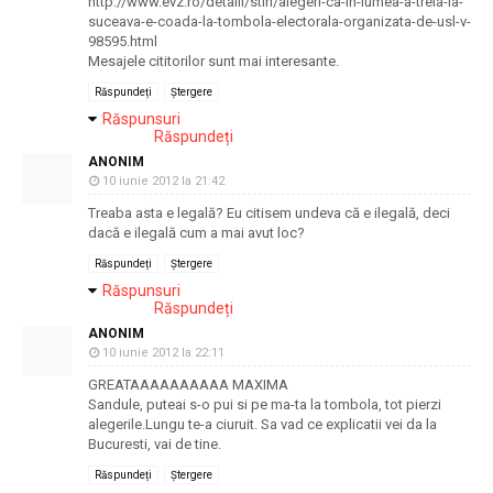
http://www.evz.ro/detalii/stiri/alegeri-ca-in-lumea-a-treia-la-
suceava-e-coada-la-tombola-electorala-organizata-de-usl-v-
98595.html
Mesajele cititorilor sunt mai interesante.
Răspundeți
Ștergere
Răspunsuri
Răspundeți
ANONIM
10 iunie 2012 la 21:42
Treaba asta e legală? Eu citisem undeva că e ilegală, deci
dacă e ilegală cum a mai avut loc?
Răspundeți
Ștergere
Răspunsuri
Răspundeți
ANONIM
10 iunie 2012 la 22:11
GREATAAAAAAAAAA MAXIMA
Sandule, puteai s-o pui si pe ma-ta la tombola, tot pierzi
alegerile.Lungu te-a ciuruit. Sa vad ce explicatii vei da la
Bucuresti, vai de tine.
Răspundeți
Ștergere