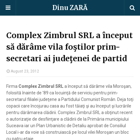
Dinu ZARĂ
Complex Zimbrul SRL a început
să dărâme vila foştilor prim-
secretari ai judeţenei de partid
August 23, 2012
Firma
Complex Zimbrul SRL
a început să dărâme vila Moroşan,
folosită înainte de '89 ca locuinţă de serviciu pentru prim-
secretarul filialei judeţene a Partidului Comunist Român. Deja toţi
copacii care încojurau casa au fost tăiaţi şi au început şi lucrările
pentru dărâmarea clădirii. Complex Zimbrul SRL a obţinut recent
o autorizaţie de desfiinţare a clădirii de la Primăria municipiului
Suceava iar un Plan Urbanistic de Detaliu aprobat de Consiliul
Local i-ar da voie să construiască pe locul vilei Moroşan un bloc
cu patru etaje.