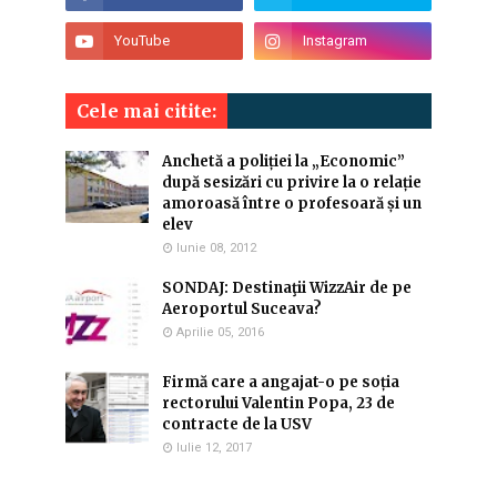
Cele mai citite:
Anchetă a poliției la „Economic”
după sesizări cu privire la o relație
amoroasă între o profesoară și un
elev
Iunie 08, 2012
SONDAJ: Destinaţii WizzAir de pe
Aeroportul Suceava?
Aprilie 05, 2016
Firmă care a angajat-o pe soția
rectorului Valentin Popa, 23 de
contracte de la USV
Iulie 12, 2017