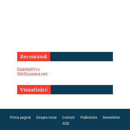
Recomand:
GazetaSV.ro
StiriSuceava.net
Vizualizări:
Prima pagină
Despre mine
Contact
Publicitate
Newsletter
RSS