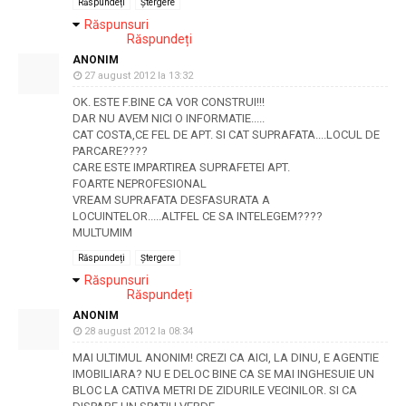
Răspundeți
Ștergere
Răspunsuri
Răspundeți
ANONIM
27 august 2012 la 13:32
OK. ESTE F.BINE CA VOR CONSTRUI!!!
DAR NU AVEM NICI O INFORMATIE.....
CAT COSTA,CE FEL DE APT. SI CAT SUPRAFATA....LOCUL DE
PARCARE????
CARE ESTE IMPARTIREA SUPRAFETEI APT.
FOARTE NEPROFESIONAL
VREAM SUPRAFATA DESFASURATA A
LOCUINTELOR.....ALTFEL CE SA INTELEGEM????
MULTUMIM
Răspundeți
Ștergere
Răspunsuri
Răspundeți
ANONIM
28 august 2012 la 08:34
MAI ULTIMUL ANONIM! CREZI CA AICI, LA DINU, E AGENTIE
IMOBILIARA? NU E DELOC BINE CA SE MAI INGHESUIE UN
BLOC LA CATIVA METRI DE ZIDURILE VECINILOR. SI CA