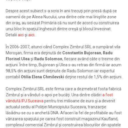
Despre acest subiect s-a scris în anii trecuţi prin presă după ce
oamenii de pe Aleea Nucului, una dintre cele mai liniştite zone
din oraş, au sesizat Primăria că nu sunt de acord cu construirea
unui bloc în spaţiul înghesuit dintre creşă şi blocul învecinat.
Detalii
aici
şi
aici
.
În 2006-2007, atunci când Complex Zimbrul SRL a cumpărat vila
Moroşan, firma era deţinută de
Constantin Bujorean
,
Radu
Florinel Ulea
şi
Radu Solomon
, fiecare având câte o treime din
acţiuni. Între timp, Bujorean şi Ulea s-au retras din firmă iar acum
98,5% din acţiuni sunt deţinute de Radu Solomon iar expertul
contabil
Otilia Elena Chmilevski
deţine restul de 1,5% din acţiuni.
Complex Zimbrul SRL este firma care a dezmebrat fosta fabrică
Zimbrul şi a vândut-o apoi pe bucăţi. Una dintre clădiri
a fost
vândută IPJ Suceava
pentru trei milioane de euro şi a devenit
actualul sediu al Poliţiei Municipiului Suceava, tranzacţie
lăsâdnu-se cu o anchetă DNA. Afaceri la fel de profitabile au fost
vânzarea spaţiului pe carea fost construit magazinul Kaufland,
complexul comercial Zimbrul şi construirea blocurilor din spatele