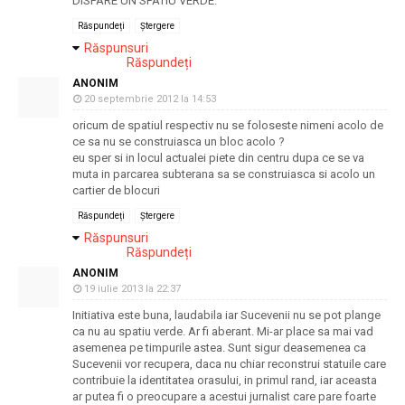
DISPARE UN SPATIU VERDE.
Răspundeți
Ștergere
Răspunsuri
Răspundeți
ANONIM
20 septembrie 2012 la 14:53
oricum de spatiul respectiv nu se foloseste nimeni acolo de
ce sa nu se construiasca un bloc acolo ?
eu sper si in locul actualei piete din centru dupa ce se va
muta in parcarea subterana sa se construiasca si acolo un
cartier de blocuri
Răspundeți
Ștergere
Răspunsuri
Răspundeți
ANONIM
19 iulie 2013 la 22:37
Initiativa este buna, laudabila iar Sucevenii nu se pot plange
ca nu au spatiu verde. Ar fi aberant. Mi-ar place sa mai vad
asemenea pe timpurile astea. Sunt sigur deasemenea ca
Sucevenii vor recupera, daca nu chiar reconstrui statuile care
contribuie la identitatea orasului, in primul rand, iar aceasta
ar putea fi o preocupare a acestui jurnalist care pare foarte