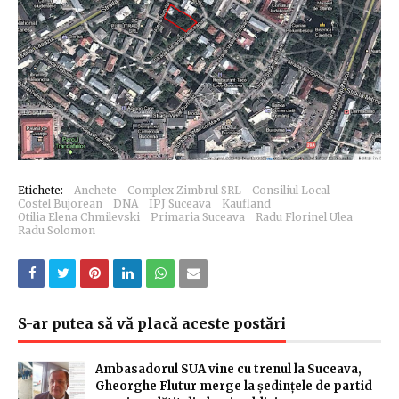
Etichete:
Anchete
Complex Zimbrul SRL
Consiliul Local
Costel Bujorean
DNA
IPJ Suceava
Kaufland
Otilia Elena Chmilevski
Primaria Suceava
Radu Florinel Ulea
Radu Solomon
S-ar putea să vă placă aceste postări
Ambasadorul SUA vine cu trenul la Suceava,
Gheorghe Flutur merge la ședințele de partid