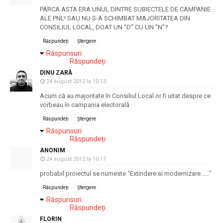
PARCA ASTA ERA UNUL DINTRE SUBIECTELE DE CAMPANIE
ALE PNL! SAU NU S-A SCHIMBAT MAJORITATEA DIN
CONSILIUL LOCAL, DOAT UN "D" CU UN "N"?
Răspundeți
Ștergere
Răspunsuri
Răspundeți
DINU ZARĂ
24 august 2012 la 10:13
Acum că au majoritate în Consiliul Local or fi uitat despre ce
vorbeau în campania electorală
Răspundeți
Ștergere
Răspunsuri
Răspundeți
ANONIM
24 august 2012 la 10:17
probabil proiectul se numeste "Extindere si modernizare......"
Răspundeți
Ștergere
Răspunsuri
Răspundeți
FLORIN