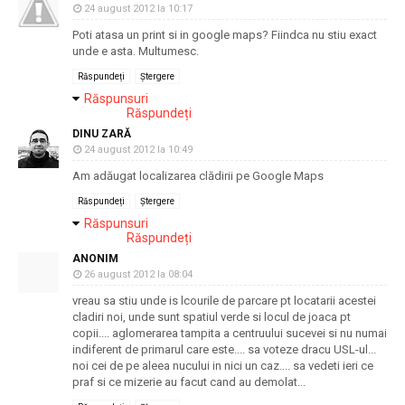
24 august 2012 la 10:17
Poti atasa un print si in google maps? Fiindca nu stiu exact
unde e asta. Multumesc.
Răspundeți
Ștergere
Răspunsuri
Răspundeți
DINU ZARĂ
24 august 2012 la 10:49
Am adăugat localizarea clădirii pe Google Maps
Răspundeți
Ștergere
Răspunsuri
Răspundeți
ANONIM
26 august 2012 la 08:04
vreau sa stiu unde is lcourile de parcare pt locatarii acestei
cladiri noi, unde sunt spatiul verde si locul de joaca pt
copii.... aglomerarea tampita a centruului sucevei si nu numai
indiferent de primarul care este.... sa voteze dracu USL-ul...
noi cei de pe aleea nucului in nici un caz.... sa vedeti ieri ce
praf si ce mizerie au facut cand au demolat...