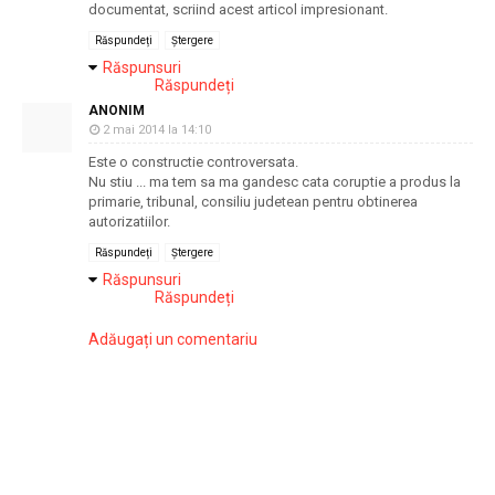
documentat, scriind acest articol impresionant.
Răspundeți
Ștergere
Răspunsuri
Răspundeți
ANONIM
2 mai 2014 la 14:10
Este o constructie controversata.
Nu stiu ... ma tem sa ma gandesc cata coruptie a produs la
primarie, tribunal, consiliu judetean pentru obtinerea
autorizatiilor.
Răspundeți
Ștergere
Răspunsuri
Răspundeți
Adăugați un comentariu