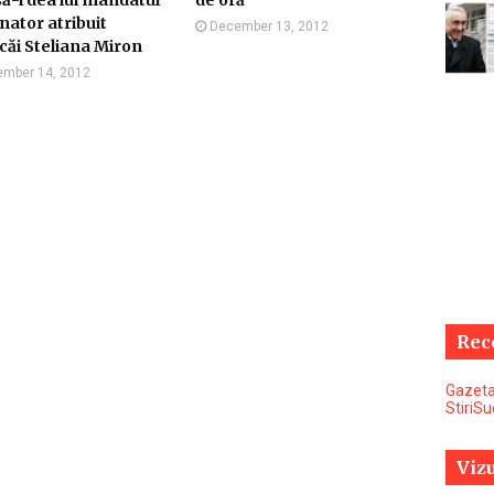
ă-i dea lui mandatul
de oră
nator atribuit
December 13, 2012
icăi Steliana Miron
mber 14, 2012
Rec
Gazeta
StiriS
Vizu