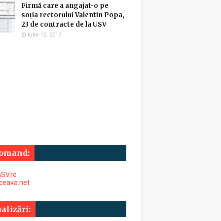
Firmă care a angajat-o pe
soția rectorului Valentin Popa,
23 de contracte de la USV
Iulie 12, 2017
omand:
SV.ro
uceava.net
alizări: