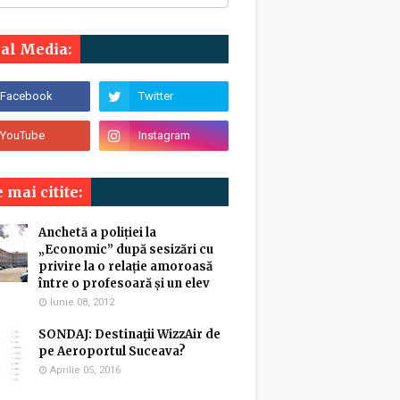
ial Media:
 mai citite:
Anchetă a poliției la
„Economic” după sesizări cu
privire la o relație amoroasă
între o profesoară și un elev
Iunie 08, 2012
SONDAJ: Destinaţii WizzAir de
pe Aeroportul Suceava?
Aprilie 05, 2016