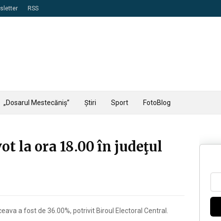
letter
RSS
„Dosarul Mestecăniș”
Știri
Sport
FotoBlog
ot la ora 18.00 în judeţul
ceava a fost de 36.00%, potrivit Biroul Electoral Central.