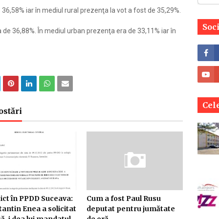
 36,58% iar în mediul rural prezenţa la vot a fost de 35,29%.
Soc
ra de 36,88%. În mediul urban prezenţa era de 33,11% iar în
Cele
ostări
ict în PPDD Suceava:
Cum a fost Paul Rusu
antin Enea a solicitat
deputat pentru jumătate