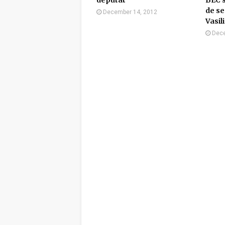
deputat
BEC s
de se
December 14, 2012
Vasil
Dece