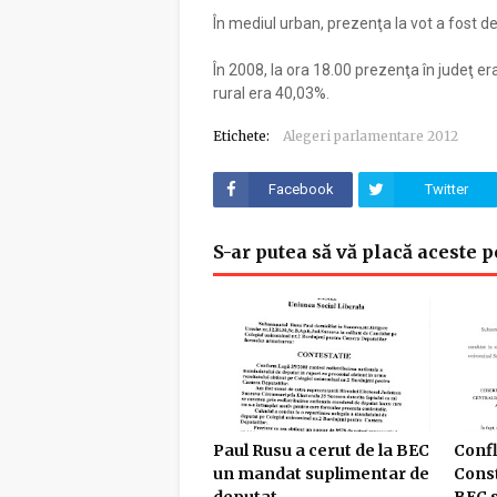
În mediul urban, prezenţa la vot a fost de
În 2008, la ora 18.00 prezenţa în judeţ e
rural era 40,03%.
Etichete:
Alegeri parlamentare 2012
Facebook
Twitter
S-ar putea să vă placă aceste p
Paul Rusu a cerut de la BEC
Confl
un mandat suplimentar de
Const