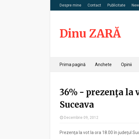
Despre mine
Contact
Publicitate
News
Dinu ZARĂ
Prima pagină
Anchete
Opinii
36% - prezenţa la v
Suceava
Decembrie 09, 2012
Prezenţa la vot la ora 18.00 în judeţul Su