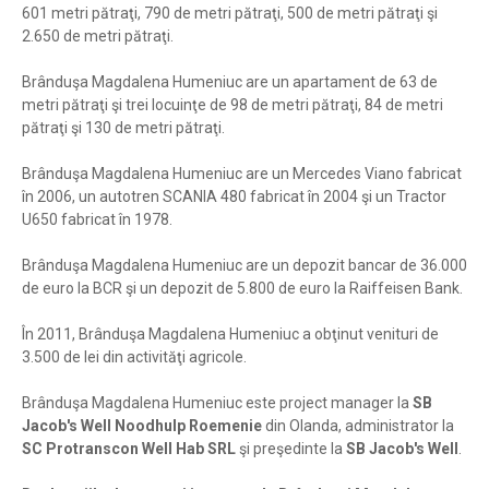
601 metri pătraţi, 790 de metri pătraţi, 500 de metri pătraţi şi
2.650 de metri pătraţi.
Brânduşa Magdalena Humeniuc are un apartament de 63 de
metri pătraţi şi trei locuinţe de 98 de metri pătraţi, 84 de metri
pătraţi şi 130 de metri pătraţi.
Brânduşa Magdalena Humeniuc are un Mercedes Viano fabricat
în 2006, un autotren SCANIA 480 fabricat în 2004 şi un Tractor
U650 fabricat în 1978.
Brânduşa Magdalena Humeniuc are un depozit bancar de 36.000
de euro la BCR şi un depozit de 5.800 de euro la Raiffeisen Bank.
În 2011, Brânduşa Magdalena Humeniuc a obţinut venituri de
3.500 de lei din activităţi agricole.
Brânduşa Magdalena Humeniuc este project manager la
SB
Jacob's Well Noodhulp Roemenie
din Olanda, administrator la
SC Protranscon Well Hab SRL
şi preşedinte la
SB Jacob's Well
.