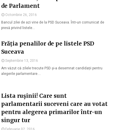
de Parlament
Octombrie 26, 2016
Bancul zilei de azi vine de la PSD Suceava. Într-un comunicat de
presă privind listele…
Frăția penalilor de pe listele PSD
Suceava
Septembrie 13, 2016
Am văzut că zilele trecute PSD și-a desemnat candidații pentru
alegerile parlamentare.…
Lista ruşinii! Care sunt
parlamentarii suceveni care au votat
pentru alegerea primarilor într-un
singur tur
Februarie 02, 2016