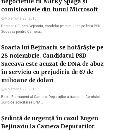
negocierile cu Micky Șpagă și
comisioanele din tunul Microsoft
Noiembrie 23, 2016
Deputatul Eugen Bejinariu, candidat pe primul loc pe lista PSD
Suceava pentru Camera…
Soarta lui Bejinariu se hotărăște pe
28 noiembrie. Candidatul PSD
Suceava este acuzat de DNA de abuz
în serviciu cu prejudiciu de 67 de
milioane de dolari
Noiembrie 22, 2016
Biroul Permanent al Camerei Deputaților a transmis Comisiei
Juridice solicitarea DNA…
Ședință de urgență în cazul Eugen
Bejinariu la Camera Deputaților.