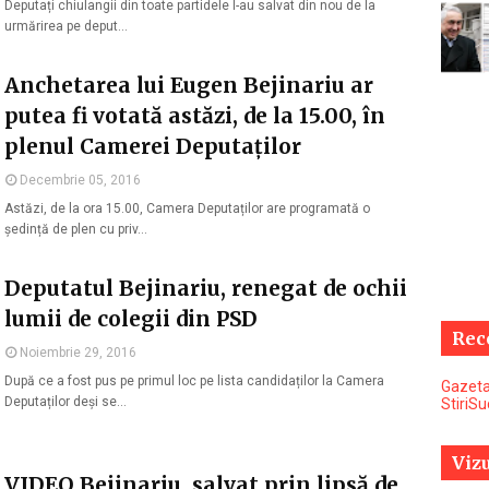
Deputați chiulangii din toate partidele l-au salvat din nou de la
urmărirea pe deput…
Anchetarea lui Eugen Bejinariu ar
putea fi votată astăzi, de la 15.00, în
plenul Camerei Deputaților
Decembrie 05, 2016
Astăzi, de la ora 15.00, Camera Deputaților are programată o
ședință de plen cu priv…
Deputatul Bejinariu, renegat de ochii
lumii de colegii din PSD
Rec
Noiembrie 29, 2016
După ce a fost pus pe primul loc pe lista candidaților la Camera
Gazeta
Deputaților deși se…
StiriS
Vizu
VIDEO Bejinariu, salvat prin lipsă de