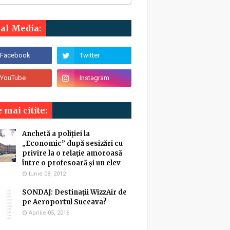
ial Media:
 mai citite:
Anchetă a poliției la
„Economic” după sesizări cu
privire la o relație amoroasă
între o profesoară și un elev
Iunie 08, 2012
SONDAJ: Destinaţii WizzAir de
pe Aeroportul Suceava?
Aprilie 05, 2016