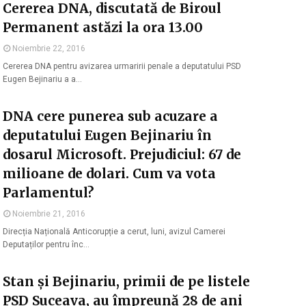
Cererea DNA, discutată de Biroul
Permanent astăzi la ora 13.00
Noiembrie 22, 2016
Cererea DNA pentru avizarea urmaririi penale a deputatului PSD
Eugen Bejinariu a a…
DNA cere punerea sub acuzare a
deputatului Eugen Bejinariu în
dosarul Microsoft. Prejudiciul: 67 de
milioane de dolari. Cum va vota
Parlamentul?
Noiembrie 21, 2016
Direcția Națională Anticorupție a cerut, luni, avizul Camerei
Deputaților pentru înc…
Stan și Bejinariu, primii de pe listele
PSD Suceava, au împreună 28 de ani