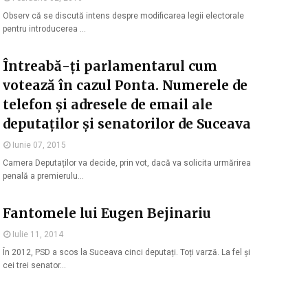
Observ că se discută intens despre modificarea legii electorale
pentru introducerea …
Întreabă-ți parlamentarul cum
votează în cazul Ponta. Numerele de
telefon și adresele de email ale
deputaților și senatorilor de Suceava
Iunie 07, 2015
Camera Deputaților va decide, prin vot, dacă va solicita urmărirea
penală a premierulu…
Fantomele lui Eugen Bejinariu
Iulie 11, 2014
În 2012, PSD a scos la Suceava cinci deputați. Toți varză. La fel și
cei trei senator…