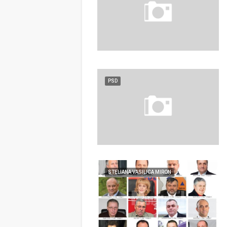
PSD
STELIANA VASILICA MIRON