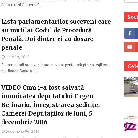
Senatului și Camerei D…
Soc
Lista parlamentarilor suceveni care
au mutilat Codul de Procedură
Penală. Doi dintre ei au dosare
penale
Iunie 19, 2018
Parlamentarii suceveni care au votat pentru adoptarea legii care
Cele
mutilează Codul de …
VIDEO Cum i-a fost salvată
imunitatea deputatului Eugen
Bejinariu. Înregistrarea ședinței
Camerei Deputaților de luni, 5
decembrie 2016
Decembrie 06, 2016