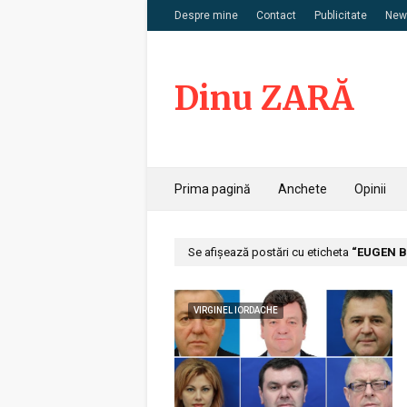
Despre mine
Contact
Publicitate
News
Dinu ZARĂ
Prima pagină
Anchete
Opinii
Se afișează postări cu eticheta
EUGEN B
VIRGINEL IORDACHE