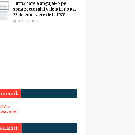
Firmă care a angajat-o pe
soția rectorului Valentin Popa,
23 de contracte de la USV
Iulie 12, 2017
omand:
SV.ro
uceava.net
alizări: