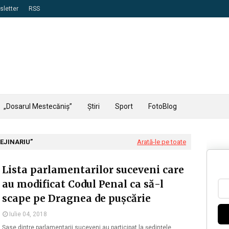
letter
RSS
„Dosarul Mestecăniș”
Știri
Sport
FotoBlog
EJINARIU
Arată-le pe toate
Lista parlamentarilor suceveni care
au modificat Codul Penal ca să-l
scape pe Dragnea de pușcărie
Iulie 04, 2018
Șase dintre parlamentarii suceveni au participat la ședințele