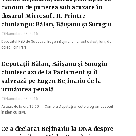
cvorum de punerea sub acuzare în
dosarul Microsoft II. Printre
chiulangii: Bălan, Băișanu și Surugiu
Noiembrie 28, 2016
Deputatul PSD de Suceava, Eugen Bejinariu , a fost salvat, luni, de
colegii din Parl…
Deputații Bălan, Băișanu și Surugiu
chiulesc azi de la Parlament și îl
salvează pe Eugen Bejinariu de la
urmărirea penală
Noiembrie 28, 2016
Astăzi, de la ora 16.00, în Camera Deputaților este programat votul
în plen cu privi…
Ce a declarat Bejinariu la DNA despre