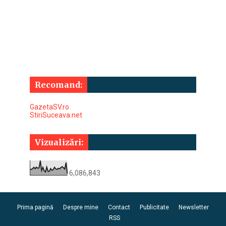
Recomand:
GazetaSV.ro
StiriSuceava.net
Vizualizări:
6,086,843
Prima pagină
Despre mine
Contact
Publicitate
Newsletter
RSS