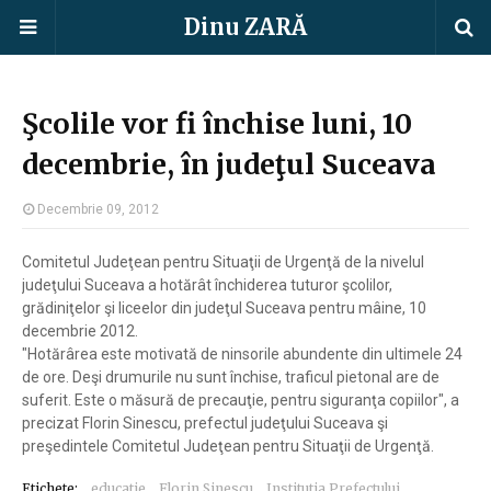
Dinu ZARĂ
Şcolile vor fi închise luni, 10
decembrie, în judeţul Suceava
Decembrie 09, 2012
Comitetul Judeţean pentru Situaţii de Urgenţă de la nivelul
judeţului Suceava a hotărât închiderea tuturor şcolilor,
grădiniţelor şi liceelor din judeţul Suceava pentru mâine, 10
decembrie 2012.
"Hotărârea este motivată de ninsorile abundente din ultimele 24
de ore. Deşi drumurile nu sunt închise, traficul pietonal are de
suferit. Este o măsură de precauţie, pentru siguranţa copiilor", a
precizat Florin Sinescu, prefectul judeţului Suceava şi
preşedintele Comitetul Judeţean pentru Situaţii de Urgenţă.
Etichete:
educatie
Florin Sinescu
Institutia Prefectului