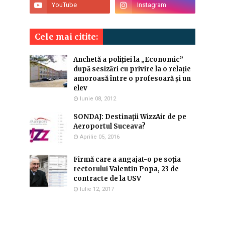
Cele mai citite:
Anchetă a poliției la „Economic”
după sesizări cu privire la o relație
amoroasă între o profesoară și un
elev
Iunie 08, 2012
SONDAJ: Destinaţii WizzAir de pe
Aeroportul Suceava?
Aprilie 05, 2016
Firmă care a angajat-o pe soția
rectorului Valentin Popa, 23 de
contracte de la USV
Iulie 12, 2017