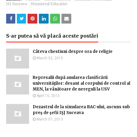
ISJ Suceava
Ministerul Educatiei
S-ar putea să vă placă aceste postări
Câteva chestiuni despre ora de religie
March 02, 2015
Represalii după anularea clasificării
universităţilor: desant al corpului de control al
MEN, la vânătoare de nereguli la USV
April 15, 2013
Dezastrul de la simularea BAC-ului, ascuns sub
preş de şefii IŞJ Suceava
March 07, 2013