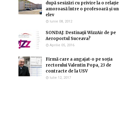
după sesizări cu privire la o relație
amoroasă între o profesoară și un
elev
Iunie 08, 2012
SONDAJ: Destinaţii WizzAir de pe
Aeroportul Suceava?
Aprilie 05, 2016
Firmă care a angajat-o pe soția
rectorului Valentin Popa, 23 de
contracte de la USV
Iulie 12, 2017