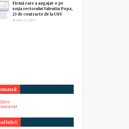
Firmă care a angajat-o pe
soția rectorului Valentin Popa,
23 de contracte de la USV
Iulie 12, 2017
omand:
SV.ro
uceava.net
alizări: