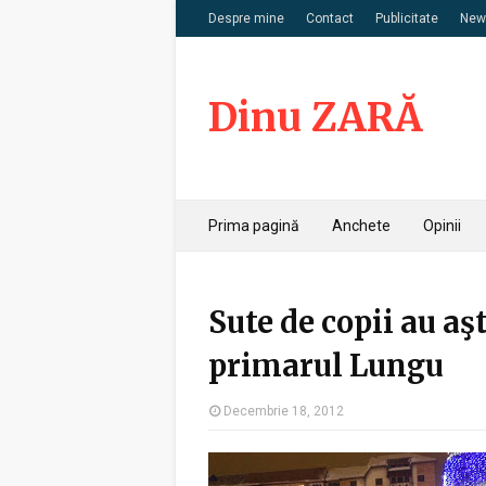
Despre mine
Contact
Publicitate
News
Dinu ZARĂ
Prima pagină
Anchete
Opinii
Sute de copii au aş
primarul Lungu
Decembrie 18, 2012