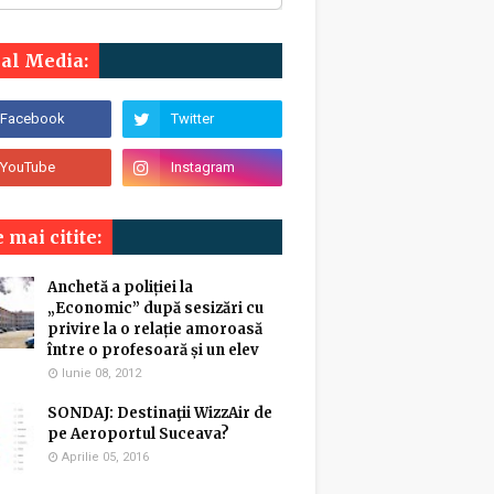
ial Media:
 mai citite:
Anchetă a poliției la
„Economic” după sesizări cu
privire la o relație amoroasă
între o profesoară și un elev
Iunie 08, 2012
SONDAJ: Destinaţii WizzAir de
pe Aeroportul Suceava?
Aprilie 05, 2016