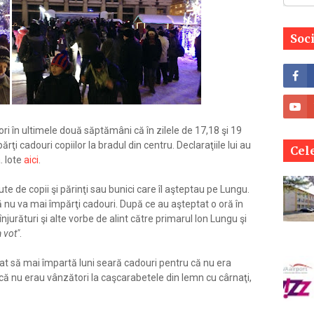
Soc
ri în ultimele două săptămâni că în zilele de 17,18 şi 19
ţi cadouri copiilor la bradul din centru. Declaraţiile lui au
Cele
. Iote
aici
.
ute de copii şi părinţi sau bunici care îl aşteptau pe Lungu.
ă nu va mai împărţi cadouri. După ce au aşteptat o oră în
njurături şi alte vorbe de alint către primarul Ion Lungu şi
 vot"
.
at să mai împartă luni seară cadouri pentru că nu era
că nu erau vânzători la caşcarabetele din lemn cu cârnaţi,