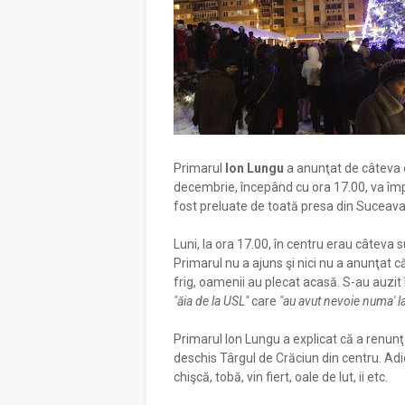
Primarul
Ion Lungu
a anunţat de câteva o
decembrie, începând cu ora 17.00, va împăr
fost preluate de toată presa din Suceava
Luni, la ora 17.00, în centru erau câteva s
Primarul nu a ajuns şi nici nu a anunţat c
frig, oamenii au plecat acasă. S-au auzit î
"ăia de la USL"
care
"au avut nevoie numa' la
Primarul Ion Lungu a explicat că a renunţ
deschis Târgul de Crăciun din centru. Adi
chişcă, tobă, vin fiert, oale de lut, ii etc.