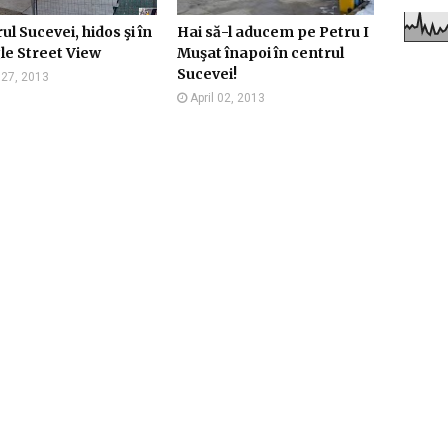
ul Sucevei, hidos şi în
Hai să-l aducem pe Petru I
e Street View
Muşat înapoi în centrul
Sucevei!
l 27, 2013
April 02, 2013