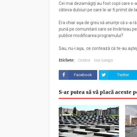
Cei mai dezamăgiţi au fost copii care s-a
câteva dulciuri pe care le-ar fi primit de l
Era chiar aşa de greu să anunţe că s-a ră
pună pe comunitarii care se învârteau p
publice modificarea programului?
Sau, nu-i aşa, ce contează că te-au aştept
Etichete:
Centru
Ion Lungu
Facebook
Twitter
S-ar putea să vă placă aceste p