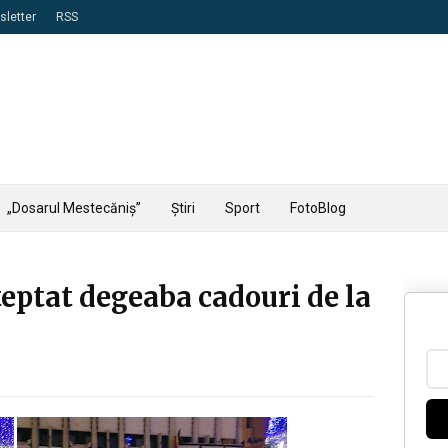
letter
RSS
„Dosarul Mestecăniș”
Știri
Sport
FotoBlog
teptat degeaba cadouri de la