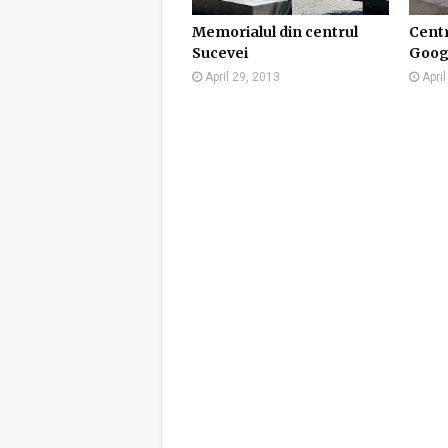
Memorialul din centrul
Centr
Sucevei
Googl
April 29, 2013
Apri