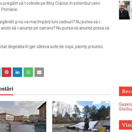
u pregătit să-l colinde pe
Moş Crăciun
în schimbul celor
a Primărie.
zgândit şi nu va mai împărţi luni cadouri? Nu putea să-i
e acolo să-i anunţe pe oameni? Nu putea să anunţe presa să
at degeaba în ger câteva sute de copii, părinţi şi bunici.
ostări
Rec
Gazeta
StiriS
Vizu