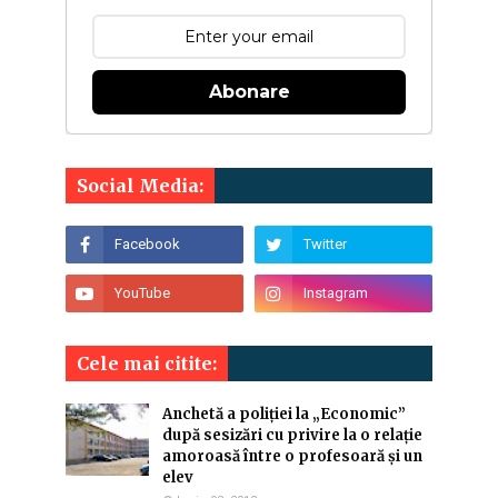
Abonare
Social Media:
Cele mai citite:
Anchetă a poliției la „Economic”
după sesizări cu privire la o relație
amoroasă între o profesoară și un
elev