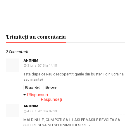
Trimiteți un comentariu
2 Comentarii
ANONIM
3 iulie 2013 la 14:15
asta dupa ce i-au descoperit tigarile din bustenii din ucraina,
sau inainte?
Răspundeți
Ștergere
Răspunsuri
Răspundeți
ANONIM
4 iulie 2013 la 07:23
MAI DINULE, CUM POTI SA-L LASI PE VASILE REVOLTA SA
SUFERE SI SA NU SPUI NIMIC DESPRE..?