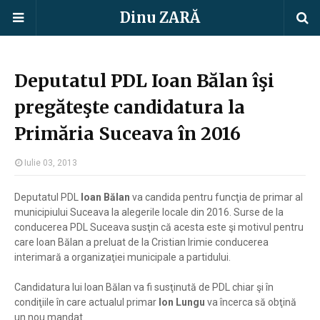
Dinu ZARĂ
Deputatul PDL Ioan Bălan îşi
pregăteşte candidatura la
Primăria Suceava în 2016
Iulie 03, 2013
Deputatul PDL
Ioan Bălan
va candida pentru funcţia de primar al
municipiului Suceava la alegerile locale din 2016. Surse de la
conducerea PDL Suceava susţin că acesta este şi motivul pentru
care Ioan Bălan a preluat de la Cristian Irimie conducerea
interimară a organizaţiei municipale a partidului.
Candidatura lui Ioan Bălan va fi susţinută de PDL chiar şi în
condiţiile în care actualul primar
Ion Lungu
va încerca să obţină
un nou mandat.