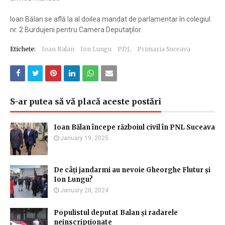
Ioan Bălan se află la al doilea mandat de parlamentar în colegiul
nr. 2 Burdujeni pentru Camera Deputaţilor.
Etichete:
Ioan Balan
Ion Lungu
PDL
Primaria Suceava
S-ar putea să vă placă aceste postări
Ioan Bălan începe războiul civil în PNL Suceava
January 19, 2025
De câți jandarmi au nevoie Gheorghe Flutur și
Ion Lungu?
January 28, 2024
Populistul deputat Balan și radarele
neinscripționate