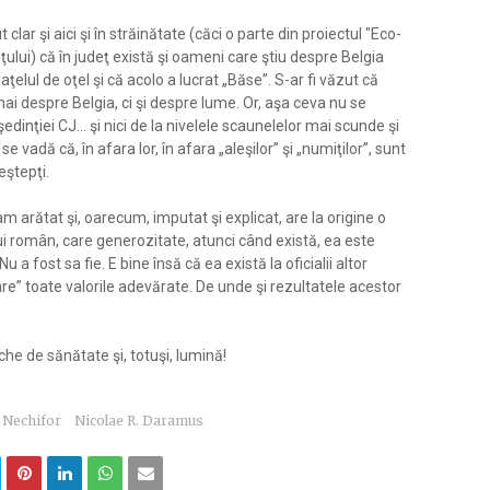
 clar şi aici şi în străinătate (căci o parte din proiectul "Eco-
ţului) că în judeţ există şi oameni care ştiu despre Belgia
elul de oţel şi că acolo a lucrat „Băse”. S-ar fi văzut că
i despre Belgia, ci şi despre lume. Or, aşa ceva nu se
dinţiei CJ... şi nici de la nivelele scaunelelor mai scunde şi
e vadă că, în afara lor, în afara „aleşilor” şi „numiţilor”, sunt
eştepţi.
m arătat şi, oarecum, imputat şi explicat, are la origine o
lui român, care generozitate, atunci când există, ea este
Nu a fost sa fie. E bine însă că ea există la oficialii altor
oare” toate valorile adevărate. De unde şi rezultatele acestor
he de sănătate şi, totuşi, lumină!
n Nechifor
Nicolae R. Daramus