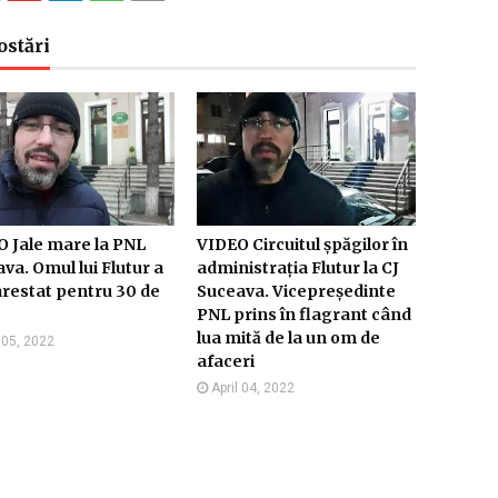
ostări
 Jale mare la PNL
VIDEO Circuitul șpăgilor în
va. Omul lui Flutur a
administrația Flutur la CJ
arestat pentru 30 de
Suceava. Vicepreședinte
PNL prins în flagrant când
lua mită de la un om de
l 05, 2022
afaceri
April 04, 2022