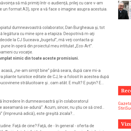
ăvoinţa să mă primiţi într-o audienţă, prilej cu care v-am
pe un format A3), spre a vă face o imagine asupra acestuia.
opiatul dumneavoastră colaborator, Dan Burgheaua şi, tot
ţină legătura cu mine spre a etapiza. Deopotrivă m-aţi
a decide la CJ Suceava „bugetul”, mă veţi contacta şi
 pune în operă din proiectul meu intitulat „Eco-Art”.
 oameni cu vocaţie.
tamplat nimic din toate aceste promisiuni.
 acasă, „ne-am simţit bine” până seara, după care mi-a
a pliante turistice editate de CJ, le-a folosit în acestea după
 bucovinene strălucitoare şi...cam atât. E mult? E puţin? E...
Rec
ă încredere în dumneavoastră şi în colaboratorul
Gazeta
e aseamană se-adună”. Acum, sincer, nu ştiu ce să cred...
StiriS
 (împreună adică), este greşită zicala?...
Vizu
udine. Faţă de cine? Faţă, de - în general - oferta de