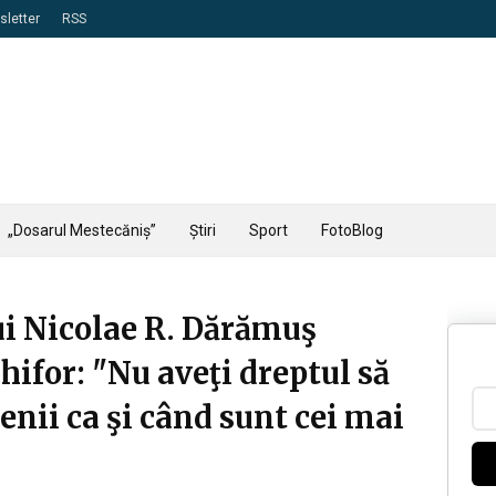
letter
RSS
„Dosarul Mestecăniș”
Știri
Sport
FotoBlog
ui Nicolae R. Dărămuş
hifor: "Nu aveţi dreptul să
enii ca şi când sunt cei mai