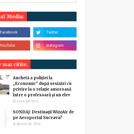
ial Media:
 mai citite:
Anchetă a poliției la
„Economic” după sesizări cu
privire la o relație amoroasă
între o profesoară și un elev
Iunie 08, 2012
SONDAJ: Destinaţii WizzAir de
pe Aeroportul Suceava?
Aprilie 05, 2016