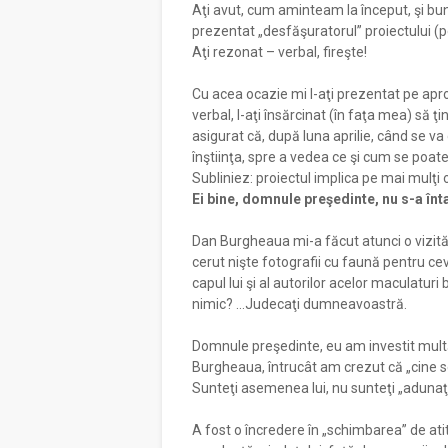
Aţi avut, cum aminteam la început, şi bun
prezentat „desfăşuratorul” proiectului (
Aţi rezonat – verbal, fireşte!
Cu acea ocazie mi l-aţi prezentat pe apr
verbal, l-aţi însărcinat (în faţa mea) să 
asigurat că, după luna aprilie, când se v
înştiinţa, spre a vedea ce şi cum se poate
Subliniez: proiectul implica pe mai mulţi
Ei bine, domnule preşedinte, nu s-a în
Dan Burgheaua mi-a făcut atunci o vizită
cerut nişte fotografii cu faună pentru cev
capul lui şi al autorilor acelor maculaturi
nimic? ...Judecaţi dumneavoastră.
Domnule preşedinte, eu am investit mult
Burgheaua, întrucât am crezut că „cine s
Sunteţi asemenea lui, nu sunteţi „adunaţi”
A fost o încredere în „schimbarea” de atit