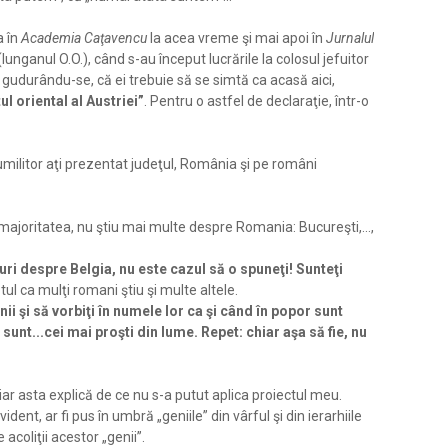
a în
Academia Caţavencu
la acea vreme şi mai apoi în
Jurnalul
lunganul O.O.), când s-au început lucrările la colosul jefuitor
gudurându-se, că ei trebuie să se simtă ca acasă aici,
ul oriental al Austriei”
. Pentru o astfel de declaraţie, într-o
 umilitor aţi prezentat judeţul, România şi pe români
ii, majoritatea, nu ştiu mai multe despre Romania: Bucureşti,...,
uri despre Belgia, nu este cazul să o spuneţi! Sunteţi
l ca mulţi romani ştiu şi multe altele.
ii şi să vorbiţi în numele lor ca şi când în popor sunt
unt...cei mai proşti din lume. Repet: chiar aşa să fie, nu
ar asta explică de ce nu s-a putut aplica proiectul meu.
ident, ar fi pus în umbră „geniile” din vârful şi din ierarhiile
coliţii acestor „genii”.