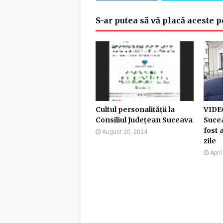
S-ar putea să vă placă aceste p
Cultul personalității la
VIDEO
Consiliul Județean Suceava
Sucea
fost 
August 20, 2024
zile
Apri