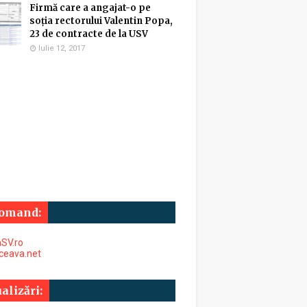
Firmă care a angajat-o pe
soția rectorului Valentin Popa,
23 de contracte de la USV
Iulie 12, 2017
omand:
SV.ro
uceava.net
alizări: