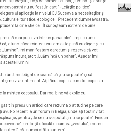
fel” ai judeţului, faţă de oamenii cu har, „lumina” şi dorinţa
neavoastră nu au fost „în carţi” - „cărţile politice”
ţelegere şi aplicaţie la nivelul CJ Suceava a necesitaţilor şi
e, culturale, turistice, ecologice... Precedent dumneavoastră,
tasem la cine ştie ce... Îl cunoşteam extrem de bine.
greu să mai pui ceva într-un pahar plin” - replica unui
d că, atunci când mintea unui om este plină cu clişee şi cu
te „lumina”. Îmi manifestam oarecum şi rezerva că veti
 răspuns încurajator: „Luăm încă un pahar”. Aşadar îmi
s acestei lumini.
chizând, am băgat de seamă că „nu se poate” şi că
t şi nu v-au interesat. Aţi tăcut copios, cum tot copios a
 e la mintea cocoşului. Dar mai bine vă explic eu.
gasit în presă un articol care rezuma o atitudine pe care
i avut-o recent la un forum în Belgia, unde aţi fost invitat.
xplicaţie, pentru „de ce nu s-a putut şi nu se poate”. Fiindca
bucovinene”, umilinţă oficială dinaintea „vestului”, mereu
âta putem”, că „numai atâta suntem”...