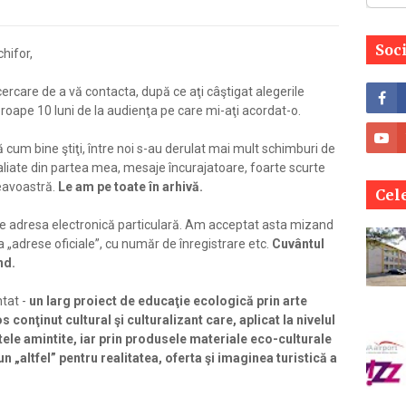
Soc
hifor,
cercare de a vă contacta, după ce aţi câştigat alegerile
proape 10 luni de la audienţa pe care mi-aţi acordat-o.
pă cum bine ştiţi, între noi s-au derulat mai mult schimburi de
taliate din partea mea, mesaje încurajatoare, foarte scurte
eavoastră.
Le am pe toate în arhivă.
Cele
pe adresa electronică particulară. Am acceptat asta mizand
 „adrese oficiale”, cu număr de înregistrare etc.
Cuvântul
nd.
tat -
un larg proiect de educaţie ecologică prin arte
os conţinut cultural şi culturalizant care, aplicat la nivelul
tele amintite, iar prin produsele materiale eco-culturale
 un „altfel” pentru realitatea, oferta şi imaginea turistică a