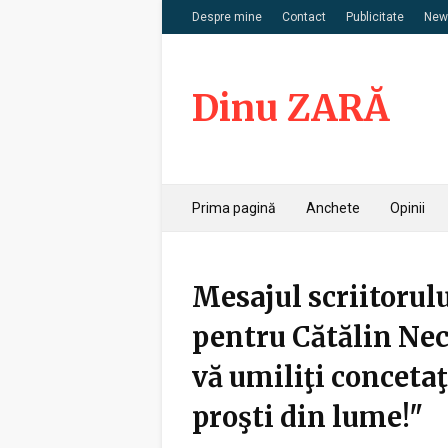
Despre mine
Contact
Publicitate
News
Dinu ZARĂ
Prima pagină
Anchete
Opinii
Mesajul scriitorul
pentru Cătălin Nec
vă umiliţi concetaţ
proşti din lume!"