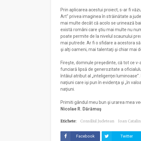
Prin aplicarea acestui proiect, s-ar fi văzut
Art" privea imaginea în străinătate a jude
mai multe decât că acolo se urinează baiaţ
există români care ştiu mai multe nu numa
poate permite de la nivelul scaunului preşe
mai putrede. Ar fi o sfidare a acestora să s
şi alţi oameni, mai talentaţi şi chiar mai d
Fireşte, domnule preşedinte, că tot ce v-a
funciară lipsă de generozitate a oficialu
întâiul atribut al „inteligenţei luminoase”. 
naţiuni care işi pun în evidenţa şi „în val
naţiuni.
Primiti gândul meu bun şi urarea mea vec
Nicolae R. Dărămuş
Etichete:
Consiliul Judetean
Ioan Catali
Facebook
Twitter