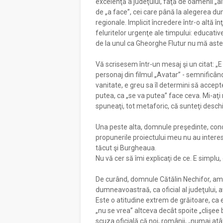
excelenţă a judeţului, faţă de oamenii „alt
de „a face”, cei care până la alegerea dum
regionale. Implicit încredere într-o altă în
feluritelor urgenţe ale timpului: educativ
de la unul ca Gheorghe Flutur nu mă astep
Vă scrisesem într-un mesaj şi un citat: „E 
personaj din filmul „Avatar” - semnificân
vanitate, e greu sa îl determini să accep
putea, ca „se va putea” face ceva. Mi-aţi
spuneaţi, tot metaforic, că sunteţi deschi
Una peste alta, domnule preşedinte, con
propunerile proiectului meu nu au interesa
tăcut şi Burgheaua.
Nu vă cer să îmi explicaţi de ce. E simplu,
De curând, domnule Cătălin Nechifor, am 
dumneavoastraă, ca oficial al judeţului, aţ
Este o atitudine extrem de grăitoare, ca e
„nu se vrea” altceva decât spoite „clişee 
scuza oficială că noi, românii, „numai at