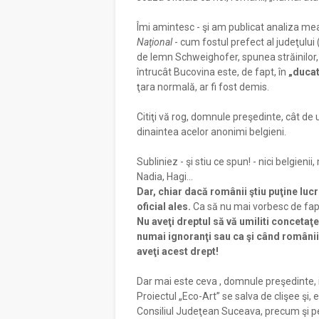
Îmi amintesc - şi am publicat analiza me
Naţional
- cum fostul prefect al judeţului (
de lemn Schweighofer, spunea străinilor, 
întrucât Bucovina este, de fapt, în
„ducat
ţara normală, ar fi fost demis.
Citiţi vă rog, domnule preşedinte, cât de
dinaintea acelor anonimi belgieni.
Subliniez - şi stiu ce spun! - nici belgien
Nadia, Hagi...
Dar, chiar dacă românii ştiu puţine lucr
oficial ales.
Ca să nu mai vorbesc de faptu
Nu aveţi dreptul să vă umiliti concetaţen
numai ignoranţi sau ca şi când românii s
aveţi acest drept!
Dar mai este ceva , domnule preşedinte, i
Proiectul „Eco-Art” se salva de clişee şi, ev
Consiliul Judeţean Suceava, precum şi pe a