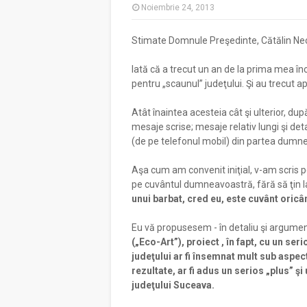
Noiembrie 24, 2013
Stimate Domnule Preşedinte, Cătălin Nec
Iată că a trecut un an de la prima mea în
pentru „scaunul” judeţului. Şi au trecut a
Atât înaintea acesteia cât şi ulterior, du
mesaje scrise; mesaje relativ lungi şi de
(de pe telefonul mobil) din partea dumn
Aşa cum am convenit iniţial, v-am scris 
pe cuvântul dumneavoastră, fără să ţin la
unui barbat, cred eu, este cuvânt oricâ
Eu vă propusesem - în detaliu şi argumen
(„Eco-Art”), proiect , în fapt, cu un seri
judeţului ar fi însemnat mult sub aspec
rezultate, ar fi adus un serios „plus” şi
judeţului Suceava.