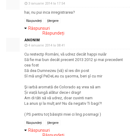
3 ianuarie 2014 la 17:54
hai, nu pui inca inregistrarea?
Răspundeți
Ștergere
Răspunsuri
Răspundeți
ANONIM
4 ianuarie 2014 la 08:41
Cu restectp Români, vă udrez decât happi nuiăr
Să fie mai bun decât precent 2013 2012 şi mai precedent
cea fost
Să dea Dumnezeu (vă) sî ies din post
Sî mă ungî PeDeLeu cu şaorma, beri şî cu mir
Şi iarbă aromată de Colorado aş vrea să am
Și viață lungă alătur dece-i dragi!
Am di tăti să vă udrez, doar cuvinti nam
La anus şi la mulţ ani! Nu da negativ Ti bagi?!
( PS pentru toţ băsiştii miei ci ling posmagi )
Răspundeți
Ștergere
Răspunsuri
Răspundeți