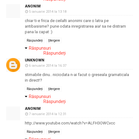
ANONIM
5 ianuarie 2014 la 13:18
chiar ti-e frica de ceilalti anonimi care o latra pe
antibasisme? pune odata inregistrarea aia! sa ne distram
pana la capat :)
Răspundeți
Ștergere
Răspunsuri
Răspundeți
UNKNOWN
6 ianuarie 2014 la 16:37
stimabile dinu.. niciodata n-ai facut o greseala gramaticala
in direct!?
Răspundeți
Ștergere
Răspunsuri
Răspundeți
ANONIM
7 ianuarie 2014 la 12:31
http://www.youtube.com/watch?v=ALFH3OWCvcc
Răspundeți
Ștergere