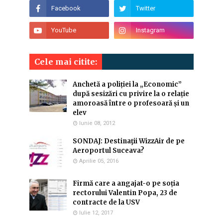
Cele mai citite:
Anchetă a poliției la „Economic”
după sesizări cu privire la o relație
amoroasă între o profesoară și un
elev
Iunie 08, 2012
SONDAJ: Destinaţii WizzAir de pe
Aeroportul Suceava?
Aprilie 05, 2016
Firmă care a angajat-o pe soția
rectorului Valentin Popa, 23 de
contracte de la USV
Iulie 12, 2017