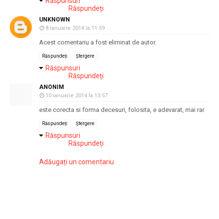
Răspunsuri
Răspundeți
UNKNOWN
8 ianuarie 2014 la 11:59
Acest comentariu a fost eliminat de autor.
Răspundeți
Ștergere
Răspunsuri
Răspundeți
ANONIM
10 ianuarie 2014 la 13:57
este corecta si forma decesuri, folosita, e adevarat, mai rar
Răspundeți
Ștergere
Răspunsuri
Răspundeți
Adăugați un comentariu