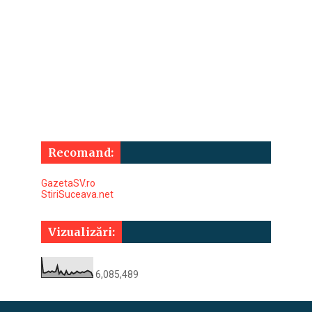
Recomand:
GazetaSV.ro
StiriSuceava.net
Vizualizări:
6,085,489