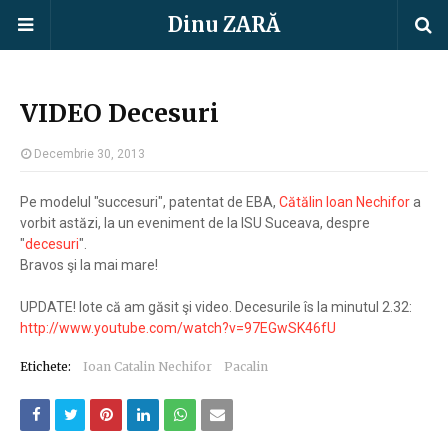
Dinu ZARĂ
VIDEO Decesuri
Decembrie 30, 2013
Pe modelul "succesuri", patentat de EBA,
Cătălin Ioan Nechifor
a
vorbit astăzi, la un eveniment de la ISU Suceava, despre
"
decesuri
".
Bravos şi la mai mare!
UPDATE! Iote că am găsit şi video. Decesurile îs la minutul 2.32:
http://www.youtube.com/watch?v=97EGwSK46fU
Etichete:
Ioan Catalin Nechifor
Pacalin