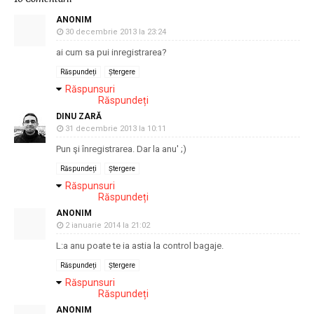
ANONIM
30 decembrie 2013 la 23:24
ai cum sa pui inregistrarea?
Răspundeți
Ștergere
Răspunsuri
Răspundeți
DINU ZARĂ
31 decembrie 2013 la 10:11
Pun şi înregistrarea. Dar la anu' ;)
Răspundeți
Ștergere
Răspunsuri
Răspundeți
ANONIM
2 ianuarie 2014 la 21:02
L:a anu poate te ia astia la control bagaje.
Răspundeți
Ștergere
Răspunsuri
Răspundeți
ANONIM