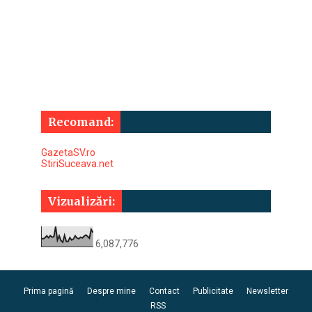
Recomand:
GazetaSV.ro
StiriSuceava.net
Vizualizări:
6,087,776
Prima pagină
Despre mine
Contact
Publicitate
Newsletter
RSS