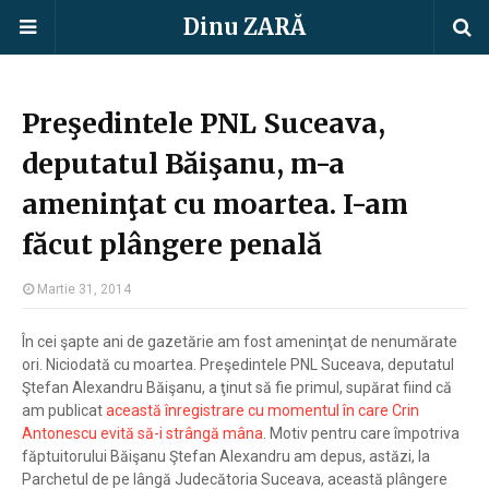
Dinu ZARĂ
Preşedintele PNL Suceava,
deputatul Băişanu, m-a
ameninţat cu moartea. I-am
făcut plângere penală
Martie 31, 2014
În cei şapte ani de gazetărie am fost ameninţat de nenumărate
ori. Niciodată cu moartea. Preşedintele PNL Suceava, deputatul
Ştefan Alexandru Băişanu, a ţinut să fie primul, supărat fiind că
am publicat
această înregistrare cu momentul în care Crin
Antonescu evită să-i strângă mâna
. Motiv pentru care împotriva
făptuitorului Băişanu Ştefan Alexandru am depus, astăzi, la
Parchetul de pe lângă Judecătoria Suceava, această plângere