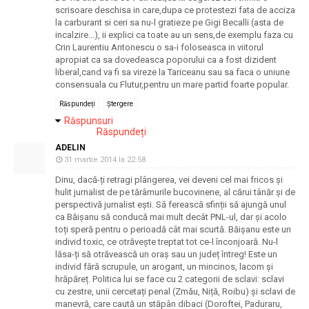
scrisoare deschisa in care,dupa ce protestezi fata de acciza
la carburant si ceri sa nu-l gratieze pe Gigi Becalli (asta de
incalzire...), ii explici ca toate au un sens,de exemplu faza cu
Crin Laurentiu Antonescu o sa-i foloseasca in viitorul
apropiat ca sa dovedeasca poporului ca a fost dizident
liberal,cand va fi sa vireze la Tariceanu sau sa faca o uniune
consensuala cu Flutur,pentru un mare partid foarte popular.
Răspundeți
Ștergere
Răspunsuri
Răspundeți
ADELIN
31 martie 2014 la 22:58
Dinu, dacă-ți retragi plângerea, vei deveni cel mai fricos și
hulit jurnalist de pe tărâmurile bucovinene, al cărui tânăr și de
perspectivă jurnalist ești. Să ferească sfinții să ajungă unul
ca Băișanu să conducă mai mult decât PNL-ul, dar și acolo
toți speră pentru o perioadă cât mai scurtă. Băișanu este un
individ toxic, ce otrăvește treptat tot ce-l înconjoară. Nu-l
lăsa-ți să otrăvească un oraș sau un județ întreg! Este un
individ fără scrupule, un arogant, un mincinos, lacom și
hrăpăreț. Politica lui se face cu 2 categorii de sclavi: sclavi
cu zestre, unii cercetați penal (Zmău, Niță, Roibu) și sclavi de
manevră, care caută un stăpân dibaci (Doroftei, Paduraru,