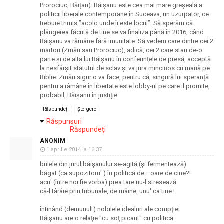
Prorociuc, Băițan). Băișanu este cea mai mare greșeală a
politicii liberale contemporane în Suceava, un uzurpator, ce
trebuie trimis ”acolo unde îi este locul”. Să sperăm că
plângerea făcută de tine se va finaliza până în 2016, când
Băișanu va rămâne fără imunitate. Să vedem care dintre cei 2
martori (Zmău sau Prorociuc), adică, cei 2 care stau de-o
parte și de alta lui Băișanu în conferințele de presă, acceptă
la nesfârșit statutul de sclav și va jura mincinos cu mană pe
Biblie. Zmău sigur o va face, pentru că, singură lui speranță
pentru a râmâne în libertate este lobby-ul pe care il promite,
probabil, Băișanu în justiție.
Răspundeți
Ștergere
Răspunsuri
Răspundeți
ANONIM
1 aprilie 2014 la 16:37
bulele din jurul băişanului se-agită (şi fermentează)
băgat (ca supozitoru' ) în politică de... oare de cine?!
acu' (între noi fie vorba) prea tare nu-l stresează
că-l târâie prin tribunale, de mâine, unu' ca tine !
întinând (demuuult) nobilele idealuri ale corupţiei
Băişanu are o relaţie "cu soţ picant" cu politica