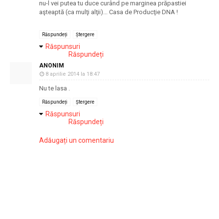
nu-l vei putea tu duce curând pe marginea prăpastiei
aşteaptă (ca mulţi alţii)... Casa de Producţie DNA !
Răspundeți
Ștergere
Răspunsuri
Răspundeți
ANONIM
8 aprilie 2014 la 18:47
Nu te lasa .
Răspundeți
Ștergere
Răspunsuri
Răspundeți
Adăugați un comentariu