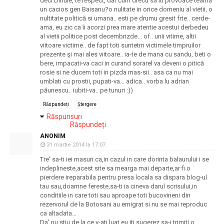
deci Dinule, te respect, dar cum drecu sa iti provoace teama
un cacios gen Baisanu?o nulitate in orice domeniu al vietii, o
nultitate politică si umana.. esti pe drumu gresit frte.. cerde-
ama, eu zic ca îi acorzi prea mare atentie acestui derbedeu
al vietii politice post decembrizde... of.. unii vitime, altii
viitoare victime.. de fapt toti suntetm victimele timpruilor
prezente şi mai ales viitoare.. ia-te de mana cu sandu, beti o
bere, impacati-va caci in curand sorarel va deveni o pitică
rosie si ne ducem toti in pizda mas-sii.. asa ca nu mai
umblati cu prostii, pupati-va... adica.. vorba lu adrian
păunescu.. iubiti-va.. pe tunuri :))
Răspundeți
Ștergere
Răspunsuri
Răspundeți
ANONIM
31 martie 2014 la 17:07
Tre' sa-ti iei masuri ca,in cazul in care dorinta balaurului i se
indeplineste,acest site sa mearga mai departe,ar fi o
pierdere ireparabila pentru presa locala sa dispara blog-ul
tau sau,doamne fereste,sa-ti ia cineva darul scrisului,in
conditiile in care toti sau aproape toti bucovineni din
rezervorul de la Botosani au emigrat si nu se mai reproduc
ca altadata...
Da' nu stiu de la ce v-ati luat,eu iti sugerez sa-i trimiti o