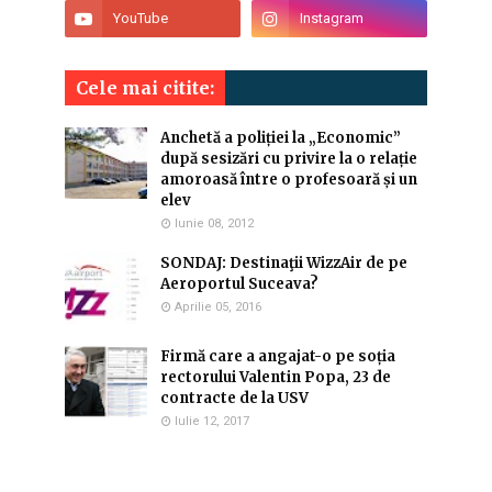
Cele mai citite:
Anchetă a poliției la „Economic”
după sesizări cu privire la o relație
amoroasă între o profesoară și un
elev
Iunie 08, 2012
SONDAJ: Destinaţii WizzAir de pe
Aeroportul Suceava?
Aprilie 05, 2016
Firmă care a angajat-o pe soția
rectorului Valentin Popa, 23 de
contracte de la USV
Iulie 12, 2017