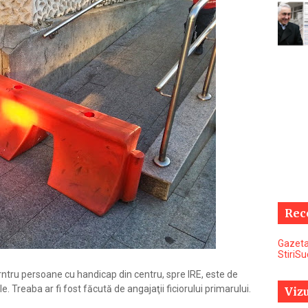
Rec
Gazeta
StiriS
ntru persoane cu handicap din centru, spre IRE, este de
. Treaba ar fi fost făcută de angajaţii ficiorului primarului.
Vizu