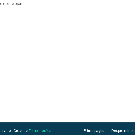
te de meltean.
zervate | Creat de
TemplatesYard
Prima pagină
Despre mine