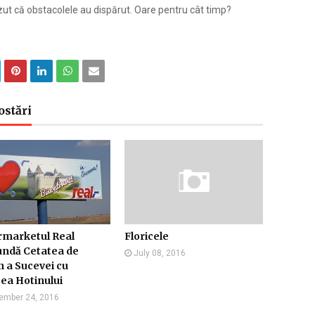
ut că obstacolele au dispărut. Oare pentru cât timp?
ostări
rmarketul Real
Floricele
undă Cetatea de
July 08, 2016
 a Sucevei cu
ea Hotinului
ember 24, 2016