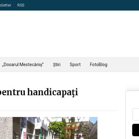
letter
RSS
„Dosarul Mestecăniș”
Știri
Sport
FotoBlog
pentru handicapaţi