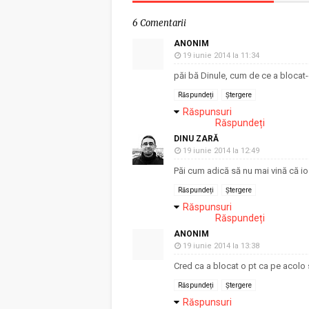
6 Comentarii
ANONIM
19 iunie 2014 la 11:34
păi bă Dinule, cum de ce a blocat-
Răspundeți
Ștergere
Răspunsuri
Răspundeți
DINU ZARĂ
19 iunie 2014 la 12:49
Păi cum adică să nu mai vină că i
Răspundeți
Ștergere
Răspunsuri
Răspundeți
ANONIM
19 iunie 2014 la 13:38
Cred ca a blocat o pt ca pe acolo s
Răspundeți
Ștergere
Răspunsuri