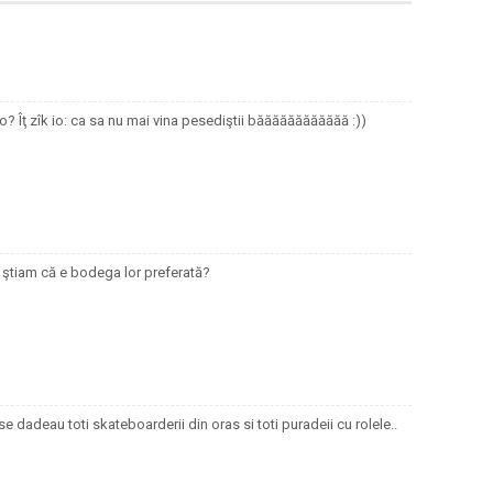
o? Îţ zîk io: ca sa nu mai vina pesediştii băăăăăăăăăăăă :))
o ştiam că e bodega lor preferată?
e dadeau toti skateboarderii din oras si toti puradeii cu rolele..