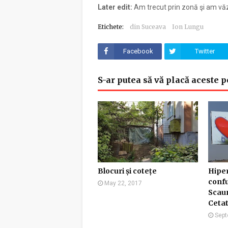
Later edit:
Am trecut prin zonă şi am văz
Etichete:
din Suceava
Ion Lungu
Facebook
Twitter
S-ar putea să vă placă aceste p
Blocuri și cotețe
Hipe
conf
May 22, 2017
Scaun
Cetat
Sept