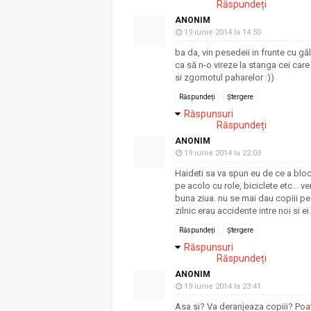
Răspundeți
ANONIM
19 iunie 2014 la 14:50
ba da, vin pesedeii in frunte cu găle
ca să n-o vireze la stanga cei care
si zgomotul paharelor :))
Răspundeți
Ștergere
Răspunsuri
Răspundeți
ANONIM
19 iunie 2014 la 22:03
Haideti sa va spun eu de ce a bloc
pe acolo cu role, biciclete etc... 
buna ziua. nu se mai dau copiii pe
zilnic erau accidente intre noi si ei
Răspundeți
Ștergere
Răspunsuri
Răspundeți
ANONIM
19 iunie 2014 la 23:41
Asa si? Va deranjeaza copiii? Poate