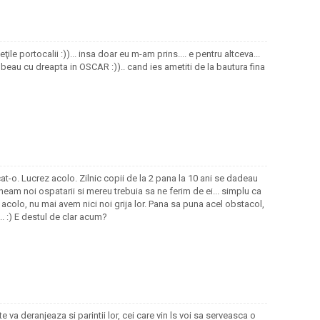
ţile portocalii :))... insa doar eu m-am prins.... e pentru altceva...
 beau cu dreapta in OSCAR :)).. cand ies ametiti de la bautura fina
at-o. Lucrez acolo. Zilnic copii de la 2 pana la 10 ani se dadeau
veneam noi ospatarii si mereu trebuia sa ne ferim de ei... simplu ca
 acolo, nu mai avem nici noi grija lor. Pana sa puna acel obstacol,
... :) E destul de clar acum?
 va deranjeaza si parintii lor, cei care vin ls voi sa serveasca o