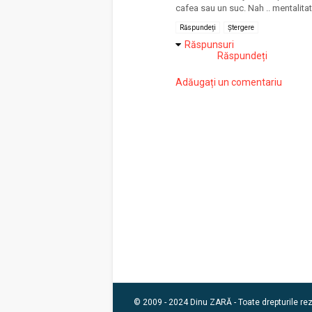
cafea sau un suc. Nah .. mentalita
Răspundeți
Ștergere
Răspunsuri
Răspundeți
Adăugați un comentariu
© 2009 - 2024 Dinu ZARĂ - Toate drepturile re