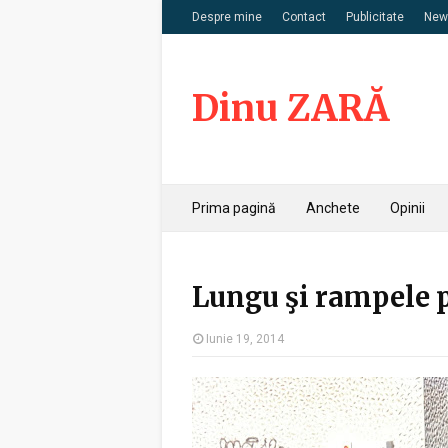
Despre mine
Contact
Publicitate
News
Dinu ZARĂ
Prima pagină
Anchete
Opinii
Lungu şi rampele 
Iunie 19, 2014