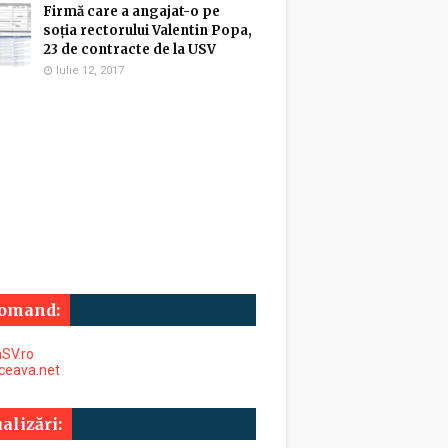
Firmă care a angajat-o pe
soția rectorului Valentin Popa,
23 de contracte de la USV
Iulie 12, 2017
omand:
SV.ro
uceava.net
alizări: