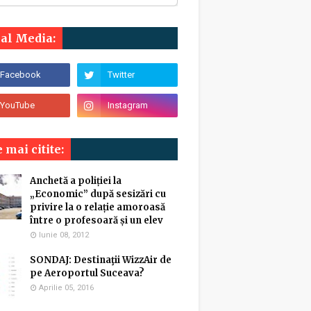
ial Media:
 mai citite:
Anchetă a poliției la
„Economic” după sesizări cu
privire la o relație amoroasă
între o profesoară și un elev
Iunie 08, 2012
SONDAJ: Destinaţii WizzAir de
pe Aeroportul Suceava?
Aprilie 05, 2016