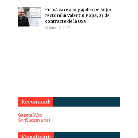
Firmă care a angajat-o pe soția
rectorului Valentin Popa, 23 de
contracte de la USV
Iulie 12, 2017
Recomand:
GazetaSV.ro
StiriSuceava.net
Vizualizări: