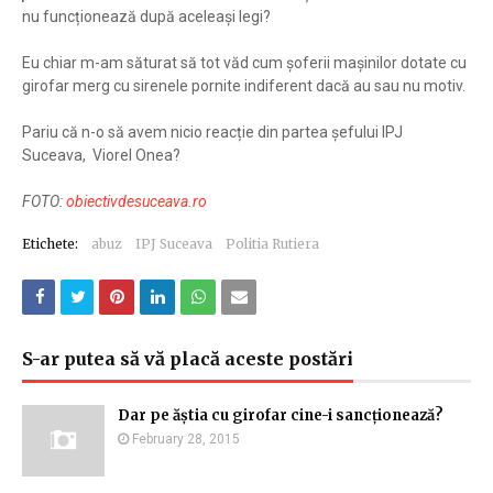
nu funcționează după aceleași legi?
Eu chiar m-am săturat să tot văd cum șoferii mașinilor dotate cu
girofar merg cu sirenele pornite indiferent dacă au sau nu motiv.
Pariu că n-o să avem nicio reacție din partea șefului IPJ
Suceava, Viorel Onea?
FOTO:
obiectivdesuceava.ro
Etichete:
abuz
IPJ Suceava
Politia Rutiera
S-ar putea să vă placă aceste postări
Dar pe ăștia cu girofar cine-i sancționează?
February 28, 2015