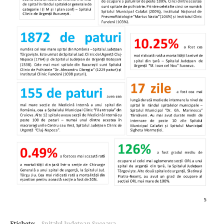
Etichete:
Spitalul Judetean Suceava