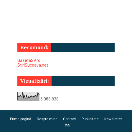
Recomand:
GazetaSV.ro
StiriSuceava.net
Vizualizări:
6,088,838
Prima pagină
Despre mine
Contact
Publicitate
Newsletter
RSS