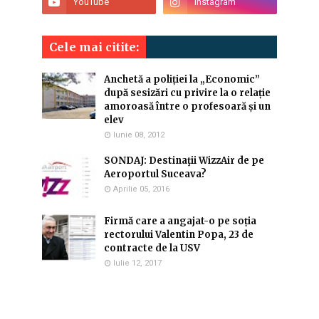
Cele mai citite:
Anchetă a poliției la „Economic”
după sesizări cu privire la o relație
amoroasă între o profesoară și un
elev
Iunie 08, 2012
SONDAJ: Destinaţii WizzAir de pe
Aeroportul Suceava?
Aprilie 05, 2016
Firmă care a angajat-o pe soția
rectorului Valentin Popa, 23 de
contracte de la USV
Iulie 12, 2017