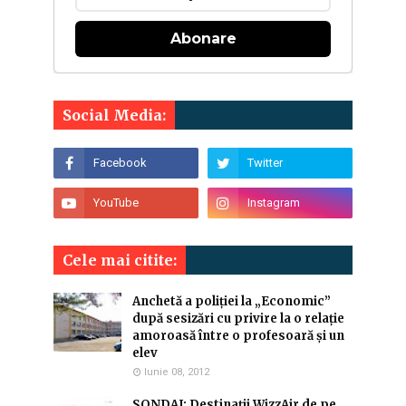
Abonare
Social Media:
Cele mai citite:
Anchetă a poliției la „Economic”
după sesizări cu privire la o relație
amoroasă între o profesoară și un
elev
Iunie 08, 2012
SONDAJ: Destinaţii WizzAir de pe