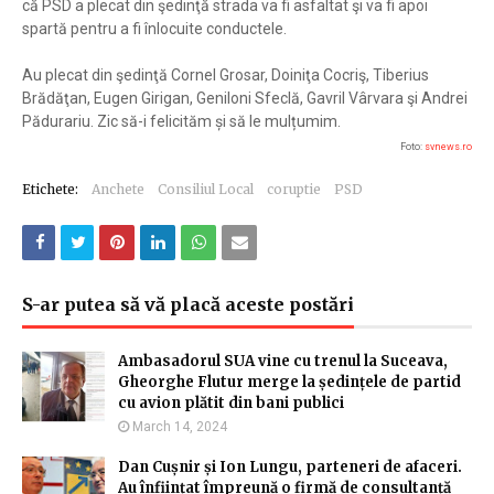
că PSD a plecat din şedinţă strada va fi asfaltat şi va fi apoi
spartă pentru a fi înlocuite conductele.
Au plecat din şedinţă Cornel Grosar, Doiniţa Cocriş, Tiberius
Brădăţan, Eugen Girigan, Geniloni Sfeclă, Gavril Vârvara şi Andrei
Pădurariu. Zic să-i felicităm și să le mulțumim.
Foto:
svnews.ro
Etichete:
Anchete
Consiliul Local
coruptie
PSD
S-ar putea să vă placă aceste postări
Ambasadorul SUA vine cu trenul la Suceava,
Gheorghe Flutur merge la ședințele de partid
cu avion plătit din bani publici
March 14, 2024
Dan Cușnir și Ion Lungu, parteneri de afaceri.
Au înființat împreună o firmă de consultanță