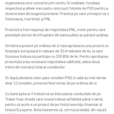
organizarea unor concerte prin centru. În realitate, fundaţia
respectivă şi altele vreo patru-cinci sunt folosite de PSD pentru a
stoarce bani din bugetul primăriei. Practică pe care a început să o
folosească, mai timid, şi PNL.
Proiectul a fost respinsă de majoritatea PNL, motiv pentru care
pesediştii dornici de înfruptare din banii publici au părăsit şedinţa.
Următorul proiect pe ordinea de zi viza aprobarea unui proiect cu
finanţare europeană în valoare de 25,4 milioane de lei, la care
Suceava trebuia să participe cu 250.836 de lei. Pentru aprobarea
proiectului erau necesară majoritatea calificată, adică două
treimi din numărul total al consilierilor.
Or după plecarea celor şase consilieri PSD, în sală au mai rămas
doar 12 consilieri, proiectul fiind retras de pe ordinea de zi.
Cu banii ăştia ar fi trebuit să se înlocuiască conductele de pe
Traian Vuia, stradă care musai trebuie asfaltată până-n iarnă,
pentru că acolo e un proiect de pe fostul exerciţiu financiar al
Uniunii Europene. Asta înseamnă că, cel mai probabil, din cauză