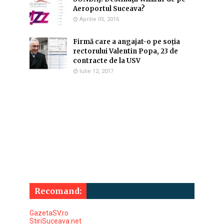
Aeroportul Suceava?
Aprilie 05, 2016
Firmă care a angajat-o pe soția
rectorului Valentin Popa, 23 de
contracte de la USV
Iulie 12, 2017
Recomand:
GazetaSV.ro
StiriSuceava.net