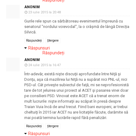
Răspundeți
ANONIM
23 iulie 2015 la 20:48
Gurile rele spun ca sărbătoreau evenimentul împreună cu
senatorul "nordului voievodal", la o crâșmă de lângă Direcția
Silvică.
Răspundeți
Ștergere
Răspunsuri
Răspundeți
ANONIM
24 iulie 2015 la 16:47
Într-adevăr, există nişte discuţii aprofundate între Niţă şi
Donţu, aşa că mazilirea lui Niţă nu a supărat nici PNL-ul, nici
PSD-ul. Cât priveşte subiectul de faţă, mi se neprofesionistă
tare de tot jeluirea unui proiect al ACET şi pasarea vinei doar
pe consilierii PSD. Vinovat este ACET că a trenat enorm de
mult lucrurile: nişte informaţii au scăpat în presă despre
Traian Vuia încă de anul trecut. Fiind bani europeni, ar trebui
cheltuiţi în 2015 iar ACET nu are licitaţiile făcute, darămite să
mai poată termina lucrările rapid fără penalizări.
Răspundeți
Ștergere
Răspunsuri