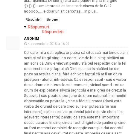
ăla.. rushinikă Dinule :)) alta data pune-i mai la margine
:)):)):))... am impresia ca iar a sarit cineva de la CJ ?
nooooo..... e doar un alt carcotaş... in plus...
Răspundeți
Ștergere
Răspunsuri
Răspundeți
ANONIM
4 decembrie 2015 la 16:09
Cel care mi-a dat replica ar putea să citească mai bine ce am
scris și să tragă singur o concluzie de bun simț: nicăieri nu
am scris că Dinu e vinovat pentru stâlpul respectiv, dar la fel
de corect este și faptul că Dinu nu a scris nicăieri iar din
poze nu rezultă clar și fără echivoc faptul că ar fi un drum
județean - atunci, într-adevăr, CJ e responsabil - sau e vorba
de un drum de interes local - comunal, vicinal șamd - ori un
drum de exploatație silvică (agricolă e mai greu de crezut la
Sucevița) sau poate o porțiune de drum național. Îmi mențin
observațiile cu privire la: „cine a făcut lucrarea (dacă este
vorba de drumul de care cred eu, s-ar putea să fie mai
interesant), cine a realizat proiectul (aici deja vin chestii cu
adevărat interesante) pentru că asta este mai important
decât lucrarea în sine, cine a fost diriginte de șantier și cine
au fost membrii comisiei de recepție care și-a dat acordul
final pentru așa ceva”. Cât privește „impresia ca iar a sarit