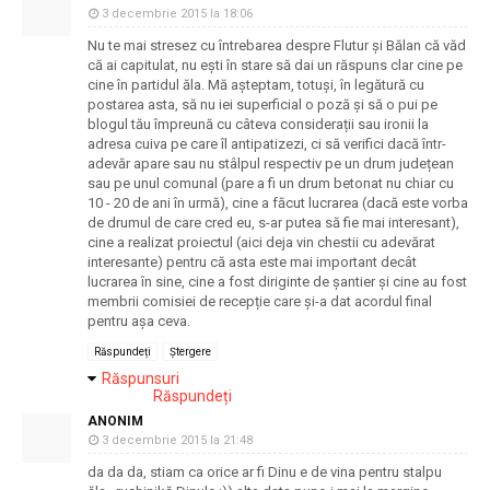
3 decembrie 2015 la 18:06
Nu te mai stresez cu întrebarea despre Flutur și Bălan că văd
că ai capitulat, nu ești în stare să dai un răspuns clar cine pe
cine în partidul ăla. Mă așteptam, totuși, în legătură cu
postarea asta, să nu iei superficial o poză și să o pui pe
blogul tău împreună cu câteva considerații sau ironii la
adresa cuiva pe care îl antipatizezi, ci să verifici dacă într-
adevăr apare sau nu stâlpul respectiv pe un drum județean
sau pe unul comunal (pare a fi un drum betonat nu chiar cu
10 - 20 de ani în urmă), cine a făcut lucrarea (dacă este vorba
de drumul de care cred eu, s-ar putea să fie mai interesant),
cine a realizat proiectul (aici deja vin chestii cu adevărat
interesante) pentru că asta este mai important decât
lucrarea în sine, cine a fost diriginte de șantier și cine au fost
membrii comisiei de recepție care și-a dat acordul final
pentru așa ceva.
Răspundeți
Ștergere
Răspunsuri
Răspundeți
ANONIM
3 decembrie 2015 la 21:48
da da da, stiam ca orice ar fi Dinu e de vina pentru stalpu