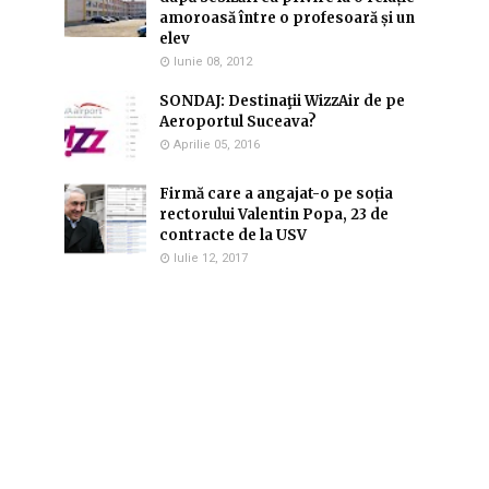
amoroasă între o profesoară și un
elev
Iunie 08, 2012
SONDAJ: Destinaţii WizzAir de pe
Aeroportul Suceava?
Aprilie 05, 2016
Firmă care a angajat-o pe soția
rectorului Valentin Popa, 23 de
contracte de la USV
Iulie 12, 2017