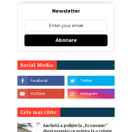
Newsletter
Abonare
Social Media:
Cele mai citite:
Anchetă a poliției la „Economic”
după sesizări cu privire la o relație