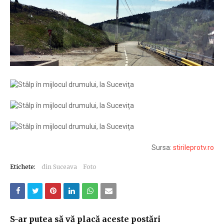
Sursa:
stirileprotv.ro
Etichete:
din Suceava
Foto
S-ar putea să vă placă aceste postări