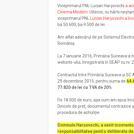
Viceprimarul PNL Lucian Harșovschi
a an
Cinema Modern
. Ulterior, cu hârtii neș
viceprimarul PNL
Lucian Harșovschi a în
ba 50.600, ba 9.500 de lei.
Am aflat adevărul de pe Sistemul Electronic 
România.
La 7 ianuarie 2016, Primăria Suceava a tra
website-ului, înregistrată în SEAP cu nr.
Contractul între Primăria Suceava și SC
29 decembrie 2015, pentru suma de
64.
77.820 de lei cu TVA de 20%
.
Fix 18.000 de euro, așa cum am spus încă 
Dincolo de preț, documentul contrazice și 
procedura de achiziție.
Domnule Harșovschi, a venit momentul 
responsabilitatea pentru deliberata d