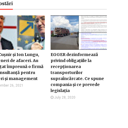
ostări
ușnir și Ion Lungu,
EGGER dezinformează
neri de afaceri. Au
privind obligațiile la
nțat împreună o firmă
recepționarea
nsultanță pentru
transporturilor
eri și management
supraîncărcate. Ce spune
compania și ce prevede
mber 26, 2021
legislația
July 28, 2020