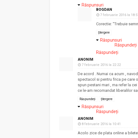
Răspunsuri
BOGDAN
7 februarie 2016 la 18:5
Corectie: "Trebuie semnal
Ștergere
Răspunsuri
Răspundeți
Răspundeți
ANONIM
7 februarie 2016 la 22:22
De acord . Numai ca acum , navodul
spectacol si pentru frica pe care o
spun pestani mari , ma refer la cei
ce le-am recomandat liberalilor sa-si
Răspundeți
Ștergere
Răspunsuri
Răspundeți
ANONIM
8 februarie 2016 la 10:41
Acolo zice de plata online a biletel