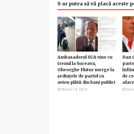
S-ar putea să vă placă aceste p
Ambasadorul SUA vine cu
Dan C
trenul la Suceava,
parte
Gheorghe Flutur merge la
înfii
ședințele de partid cu
de co
avion plătit din bani publici
afac
March 14, 2024
Dece