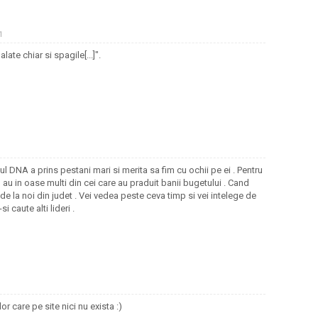
1
ate chiar si spagile[...]".
 DNA a prins pestani mari si merita sa fim cu ochii pe ei . Pentru
 au in oase multi din cei care au praduit banii bugetului . Cand
 de la noi din judet . Vei vedea peste ceva timp si vei intelege de
 caute alti lideri .
or care pe site nici nu exista :)