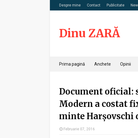
Despre mine
Contact
Publicitate
News
Dinu ZARĂ
Prima pagină
Anchete
Opinii
Document oficial: 
Modern a costat fi
minte Harșovschi 
Februarie 07, 2016