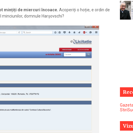
ot mințiți de miercuri încoace.
Acoperiți o hoție, e ordin de
ul minciunilor, domnule Harșovschi?
Rec
Gazeta
StiriS
Vizu