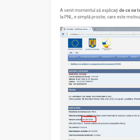
A venit momentul să explicați
de ce ne t
la PNL, e simplă prostie, care este motiv