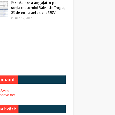
Firmă care a angajat-o pe
soția rectorului Valentin Popa,
23 de contracte de la USV
Iulie 12, 2017
omand:
SV.ro
uceava.net
alizări: