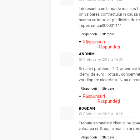
Interesant cum firma de mai sus fa
ori valoarea contractului in cauza s
seama ce impozit pe dividende tre
impex-srl-cui30900144/
Răspundeți
Ștergere
Răspunsuri
Răspundeți
ANONIM
7 februarie 2016 la 16:33
Si care-i problema ? Dividendele le 
jdemii de euro . Totusi , concentr
vor dispare niciodata . N-au dispa
Răspundeți
Ștergere
Răspunsuri
Răspundeți
BOGDAN
7 februarie 2016 la 18:48
Trebuie semnalate chiar si pe spa
valoarea ei. Spagile mari nu ar exis
Răspundeți
Ștergere