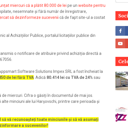
unțat miercuri că a plătit 80.000 de lei
pe un
website pentru
tampilate, nesemnate și fără număr de înregistrare,
Soc
cercat să dezinformeze sucevenii
că de fapt site-ul a costat
al Achizițiilor Publice, portalul licitațiilor publice din
nsmis o notificare de atribuire privind achiziția directă a
 267056.
Cele
 Appsmart Software Solutions Impex SRL a fost încheiat la
850 de lei fără TVA
. Adică
80.414 lei cu TVA de 24%
sau
de miercuri. Cifra o găsiți în documentul de mai jos.
alte minciuni ale lui Harșovschi, printre care perioada și
să vă recunoașteți toate minciunile și să vă asumați
ezinformare a sucevenilor!