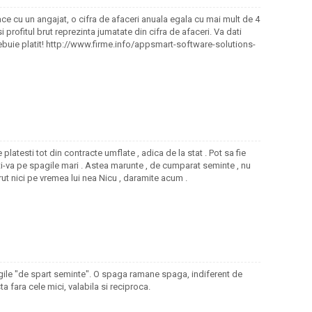
ce cu un angajat, o cifra de afaceri anuala egala cu mai mult de 4
i profitul brut reprezinta jumatate din cifra de afaceri. Va dati
buie platit! http://www.firme.info/appsmart-software-solutions-
platesti tot din contracte umflate , adica de la stat . Pot sa fie
ati-va pe spagile mari . Astea marunte , de cumparat seminte , nu
rut nici pe vremea lui nea Nicu , daramite acum .
gile "de spart seminte". O spaga ramane spaga, indiferent de
ta fara cele mici, valabila si reciproca.