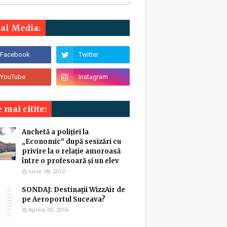
ial Media:
 mai citite:
Anchetă a poliției la
„Economic” după sesizări cu
privire la o relație amoroasă
între o profesoară și un elev
Iunie 08, 2012
SONDAJ: Destinaţii WizzAir de
pe Aeroportul Suceava?
Aprilie 05, 2016