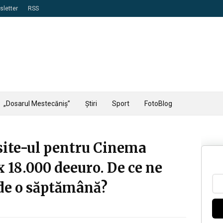
letter
RSS
„Dosarul Mestecăniș”
Știri
Sport
FotoBlog
site-ul pentru Cinema
x 18.000 deeuro. De ce ne
de o săptămână?