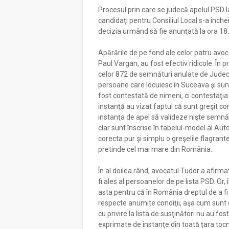
Procesul prin care se judecă apelul PSD l
candidaţi pentru Consiliul Local s-a înch
decizia urmând să fie anunţată la ora 18
Apărările de pe fond ale celor patru avoc
Paul Vargan, au fost efectiv ridicole. În p
celor 872 de semnături anulate de Judecă
persoane care locuiesc în Suceava şi sunt 
fost contestată de nimeni, ci contestaţia 
instanţă au vizat faptul că sunt greşit co
instanţa de apel să valideze nişte semnă
clar sunt înscrise în tabelul-model al Au
corecta pur şi simplu o greşelile flagran
pretinde cel mai mare din România.
În al doilea rând, avocatul Tudor a afirma
fi ales al persoanelor de pe lista PSD. Or, 
asta pentru că în România dreptul de a fi 
respecte anumite condiţii, aşa cum sunt el
cu privire la lista de susţinători nu au fos
exprimate de instanţe din toată ţara tocm