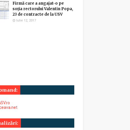
Firmă care a angajat-o pe
soția rectorului Valentin Popa,
23 de contracte de la USV
Iulie 12, 2017
omand:
SV.ro
uceava.net
alizări: