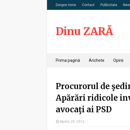
Despre mine
Contact
Publicitate
News
Dinu ZARĂ
Prima pagină
Anchete
Opinii
Procurorul de şedin
Apărări ridicole in
avocaţi ai PSD
Aprilie 29, 2016