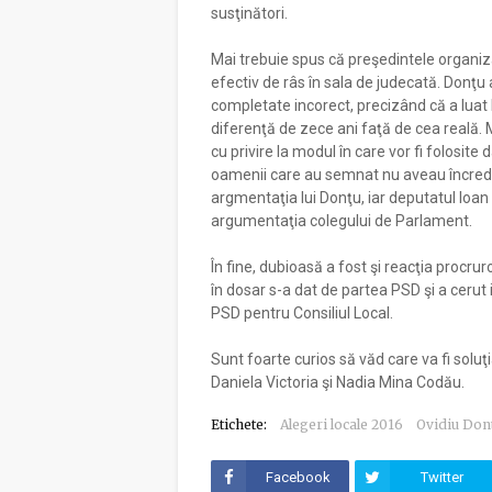
susţinători.
Mai trebuie spus că preşedintele organiz
efectiv de râs în sala de judecată. Donţu
completate incorect, precizând că a luat 
diferenţă de zece ani faţă de cea reală.
cu privire la modul în care vor fi folosit
oamenii care au semnat nu aveau încredere
argmentaţia lui Donţu, iar deputatul Ioan
argumentaţia colegului de Parlament.
În fine, dubioasă a fost şi reacţia procru
în dosar s-a dat de partea PSD şi a cerut 
PSD pentru Consiliul Local.
Sunt foarte curios să văd care va fi sol
Daniela Victoria şi Nadia Mina Codău.
Etichete:
Alegeri locale 2016
Ovidiu Don
Facebook
Twitter