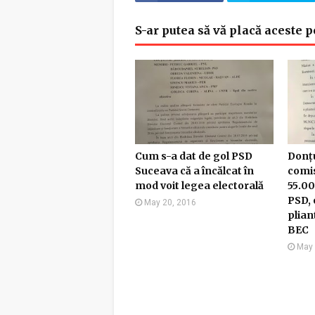
S-ar putea să vă placă aceste p
Cum s-a dat de gol PSD
Donțu
Suceava că a încălcat în
comis
mod voit legea electorală
55.00
PSD, 
May 20, 2016
plian
BEC
May 