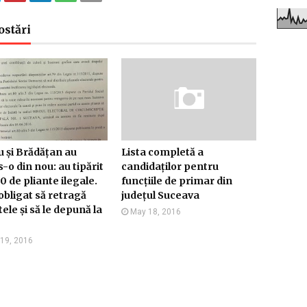
ostări
 și Brădățan au
Lista completă a
-o din nou: au tipărit
candidaților pentru
0 de pliante ilegale.
funcțiile de primar din
obligat să retragă
județul Suceava
tele și să le depună la
May 18, 2016
19, 2016