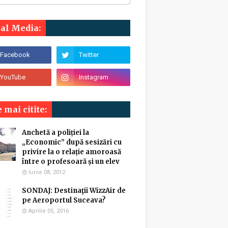
ial Media:
 mai citite:
Anchetă a poliției la
„Economic” după sesizări cu
privire la o relație amoroasă
între o profesoară și un elev
Iunie 08, 2012
SONDAJ: Destinaţii WizzAir de
pe Aeroportul Suceava?
Aprilie 05, 2016