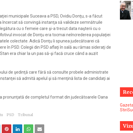
aţiei municipale Suceava a PSD, Ovidiu Donţu, s-a făcut
 a încercat să convingă instanţa să valideze semnătruile
legătura cu o femeie care şi-a trecut data naşterii cu o
 Motivul invocat de Donţu era tocmai neîncrederea populaţiei
e datele colectate. Adică Donţu îi spunea judecătoarei că
 în PSD. Colegii din PSD aflaţi în sală au rămas sideraţi de
 Stan era chiar la un pas să-şi facă cruce când a auzit
roului de şedinţă care fără să consulte probele administrate
instanţei să admită apelul şi să menţină lista de candidaţi ai
Rec
uţia pronunţată de completul format din judecătoarele Oana
Gazeta
StiriS
tu
PSD
Tribunal
Vizu