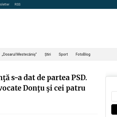
letter
RSS
„Dosarul Mestecăniș”
Știri
Sport
FotoBlog
ţă s-a dat de partea PSD.
vocate Donţu şi cei patru