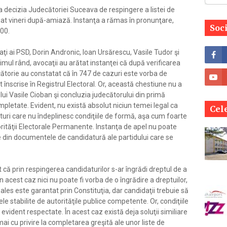
a decizia Judecătoriei Suceava de respingere a listei de
eiat vineri după-amiază. Instanţa a rămas în pronunţare,
Soc
.00.
aţi ai PSD, Dorin Andronic, Ioan Ursărescu, Vasile Tudor şi
rimul rând, avocaţii au arătat instanţei că după verificarea
torie au constatat că în 747 de cazuri este vorba de
înscrise în Registrul Electoral. Or, această chestiune nu a
lui Vasile Cioban şi concluzia judecătorului din primă
mpletate. Evident, nu există absolut niciun temei legal ca
Cele
turi care nu îndeplinesc condiţiile de formă, aşa cum foarte
torităţii Electorale Permanente. Instanţa de apel nu poate
te din documentele de candidatură ale partidului care se
t că prin respingerea candidaturilor s-ar îngrădi dreptul de a
în acest caz nici nu poate fi vorba de o îngrădire a dreptuilor,
ales este garantat prin Constituţia, dar candidaţii trebuie să
e stabilite de autorităţile publice competente. Or, condiţiile
t evident respectate. În acest caz există deja soluţii similiare
ai cu privire la completarea greşită ale unor liste de