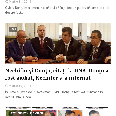
Martie 11, 2016
Ovidiu Donţu m-a ameninţat că mă dă în judecată pentru că am scris ieri
despre fapt…
PSD
Nechifor şi Donţu, citaţi la DNA. Donţu a
fost audiat, Nechifor s-a internat
Martie 10, 2016
În urmă cu vreo două săptămâni Ovidiu Donţu a fost văzut intrând în
sediul DNA Sucea…
STELIANA VASILICA MIRON