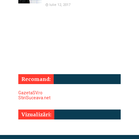
Iulie 12, 2017
Recomand:
GazetaSV.ro
StiriSuceava.net
Vizualizări: