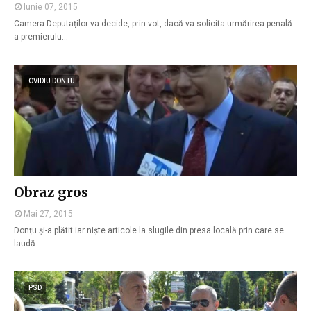
Iunie 07, 2015
Camera Deputaților va decide, prin vot, dacă va solicita urmărirea penală
a premierulu…
OVIDIU DONTU
Obraz gros
Mai 27, 2015
Donțu și-a plătit iar niște articole la slugile din presa locală prin care se
laudă …
PSD