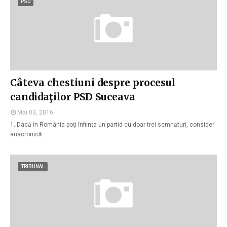
PSD
Câteva chestiuni despre procesul
candidaţilor PSD Suceava
Mai 03, 2016
1. Dacă în România poţi înfiinţa un partid cu doar trei semnături, consider
anacronică…
TRIBUNAL