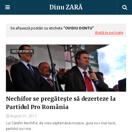
Dinu ZARĂ
Se afișează postări cu eticheta
OVIDIU DONTU
Arată-le pe toate
VICTOR PONTA
Nechifor se pregătește să dezerteze la
Partidul Pro România
August 01, 2017
Lui Cătălin Nechifor, de vreo săptămână-ncoace, gura nu-i mai tace,
partidul nu-i ma…