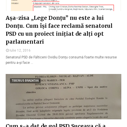
Așa-zisa „Lege Donțu” nu este a lui
Donțu. Cum își face reclamă senatorul
PSD cu un proiect inițiat de alți opt
parlamentari
Iulie 12, 2016
Senatorul PSD de Fălticeni Ovidiu Donțu consumă foarte multe resurse
pentru a-și face …
TIBERIUS BRADATAN
Cum s-a dat de gol PSD Suceava că a