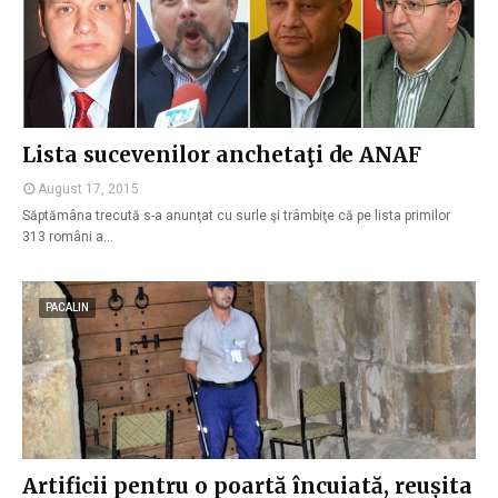
Lista sucevenilor anchetaţi de ANAF
August 17, 2015
Săptămâna trecută s-a anunţat cu surle şi trâmbiţe că pe lista primilor
313 români a…
PACALIN
Artificii pentru o poartă încuiată, reușita