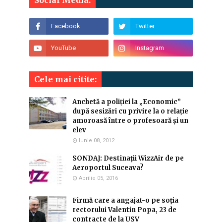
Social Media:
Cele mai citite:
Anchetă a poliției la „Economic”
după sesizări cu privire la o relație
amoroasă între o profesoară și un
elev
Iunie 08, 2012
SONDAJ: Destinaţii WizzAir de pe
Aeroportul Suceava?
Aprilie 05, 2016
Firmă care a angajat-o pe soția
rectorului Valentin Popa, 23 de
contracte de la USV