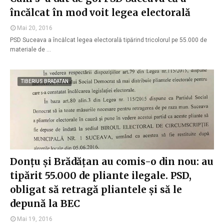
încălcat în mod voit legea electorală
Mai 20, 2016
PSD Suceava a încălcat legea electorală tipărind tricolorul pe 55.000 de
materiale de …
TIBERIUS BRADATAN
Donțu și Brădățan au comis-o din nou: au
tipărit 55.000 de pliante ilegale. PSD,
obligat să retragă pliantele și să le
depună la BEC
Mai 19, 2016