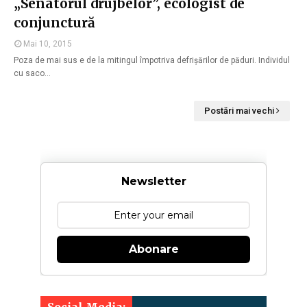
„Senatorul drujbelor”, ecologist de
conjunctură
Mai 10, 2015
Poza de mai sus e de la mitingul împotriva defrișărilor de păduri. Individul
cu saco…
Postări mai vechi
Newsletter
Abonare