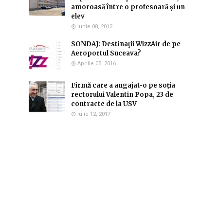
amoroasă între o profesoară și un
elev
Iunie 08, 2012
SONDAJ: Destinaţii WizzAir de pe
Aeroportul Suceava?
Aprilie 05, 2016
Firmă care a angajat-o pe soția
rectorului Valentin Popa, 23 de
contracte de la USV
Iulie 12, 2017