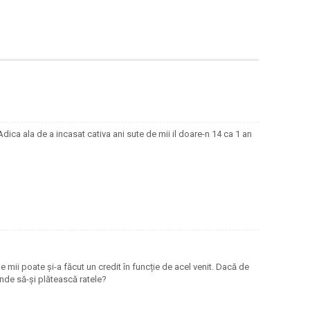
dica ala de a incasat cativa ani sute de mii il doare-n 14 ca 1 an
de mii poate și-a făcut un credit în funcție de acel venit. Dacă de
unde să-și plătească ratele?