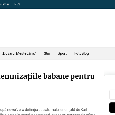
letter
RSS
„Dosarul Mestecăniș”
Știri
Sport
FotoBlog
demnizațiile babane pentru
 după nevoi”, era definiția socialismului enunțată de Karl