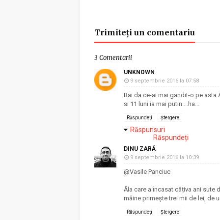
Trimiteți un comentariu
3 Comentarii
UNKNOWN
9 septembrie 2016 la 07:58
Bai da ce-ai mai gandit-o pe asta.A
si 11 luni ia mai putin....ha...
Răspundeți
Ștergere
Răspunsuri
Răspundeți
DINU ZARĂ
9 septembrie 2016 la 10:39
@Vasile Panciuc
Ăla care a încasat câțiva ani sute 
mâine primește trei mii de lei, de 
Răspundeți
Ștergere