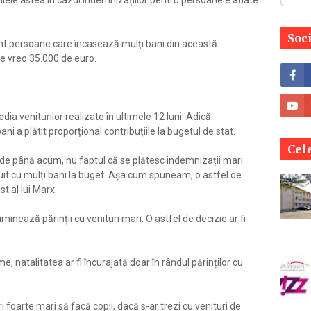
zilele astea în cazul indemnizațiilor pentru persoanele aflate
Soc
nt persoane care încasează mulți bani din această
e vreo 35.000 de euro.
a veniturilor realizate în ultimele 12 luni. Adică
 a plătit proporțional contribuțiile la bugetul de stat.
Cele
de până acum, nu faptul că se plătesc indemnizații mari.
uit cu mulți bani la buget. Așa cum spuneam, o astfel de
t al lui Marx.
minează părinții cu venituri mari. O astfel de decizie ar fi
, natalitatea ar fi încurajată doar în rândul părinților cu
i foarte mari să facă copii, dacă s-ar trezi cu venituri de