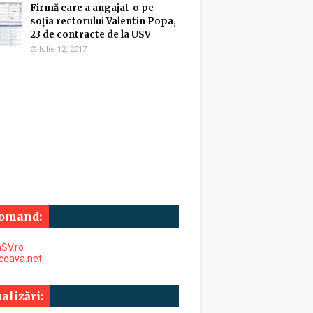
Firmă care a angajat-o pe
soția rectorului Valentin Popa,
23 de contracte de la USV
Iulie 12, 2017
omand:
SV.ro
uceava.net
alizări: