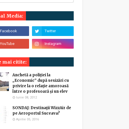
ial Media:
 mai citite:
Anchetă a poliției la
„Economic” după sesizări cu
privire la o relație amoroasă
între o profesoară și un elev
Iunie 08, 2012
SONDAJ: Destinaţii WizzAir de
pe Aeroportul Suceava?
Aprilie 05, 2016