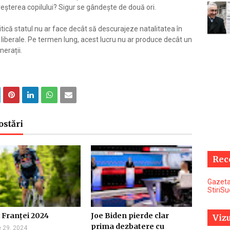
reșterea copilului? Sigur se gândește de două ori.
itică statul nu ar face decât să descurajeze natalitatea în
or liberale. Pe termen lung, acest lucru nu ar produce decât un
nerații.
ostări
Rec
Gazeta
StiriS
 Franței 2024
Joe Biden pierde clar
Vizu
prima dezbatere cu
 29, 2024