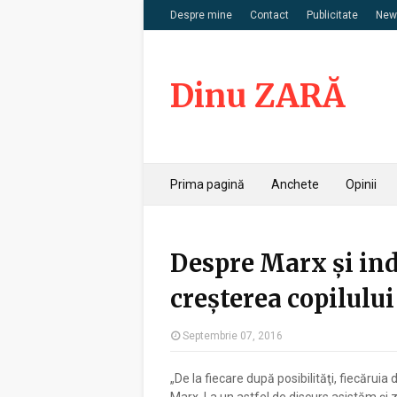
Despre mine
Contact
Publicitate
News
Dinu ZARĂ
Prima pagină
Anchete
Opinii
Despre Marx și in
creșterea copilului
Septembrie 07, 2016
„De la fiecare după posibilităţi, fiecăruia