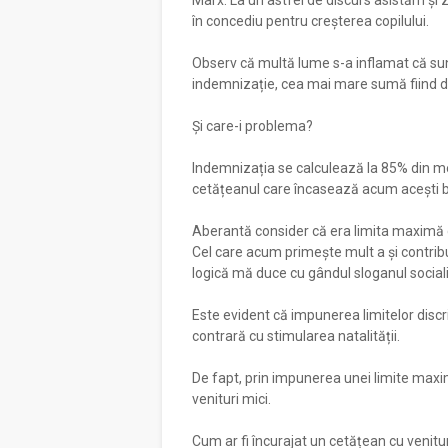
Marx. La un astfel de discurs asistăm și 
în concediu pentru creșterea copilului.
Observ că multă lume s-a inflamat că su
indemnizație, cea mai mare sumă fiind d
Și care-i problema?
Indemnizația se calculează la 85% din medi
cetățeanul care încasează acum acești bani
Aberantă consider că era limita maximă 
Cel care acum primește mult a și contrib
logică mă duce cu gândul sloganul socialis
Este evident că impunerea limitelor discri
contrară cu stimularea natalității.
De fapt, prin impunerea unei limite maxime
venituri mici.
Cum ar fi încurajat un cetățean cu venitur